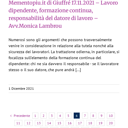
Mementopiu.it di Giuffré 17.11.2021 – Lavoro
dipendente, formazione continua,
responsabilità del datore di lavoro –
Avv.Monica Lambrou
Numerosi sono gli argomenti che possono trasversalmente
venire in considerazione in relazione alla tutela nonché alla
sicurezza dei lavoratori. La trattazione odierna, in particolare, si
focalizza sull’elemento della formazione continua del
dipendente: chi ne sia davvero il responsabile - se il lavoratore
stesso o il suo datore, che pure andrà [...]
1 Dicembre 2021
Precedente
1
2
3
4
5
6
7
8
9
10
11
12
13
14
15
16
17
18
19
20