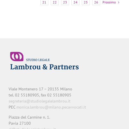
Prossimo
21
22
23
24
25
26
Viale Montenero 17 – 20135 Milano
tel. 02 55180905, fax 02 55180905
segreteria@studiolegalelambrou.it
PEC
monica.lambrou@milano.pecavvocati.it
Piazza del Carmine n. 1.
Pavia 27100