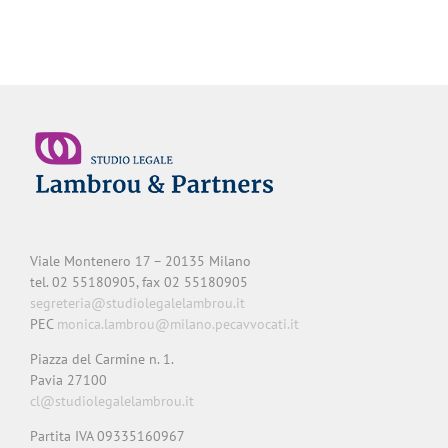
Viale Montenero 17 – 20135 Milano
tel. 02 55180905, fax 02 55180905
segreteria@studiolegalelambrou.it
PEC
monica.lambrou@milano.pecavvocati.it
Piazza del Carmine n. 1.
Pavia 27100
cl@studiolegalelambrou.it
Partita IVA 09335160967