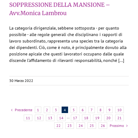
SOPPRESSIONE DELLA MANSIONE –
Avv.Monica Lambrou
La categoria dirigenziale, sebbene sottoposta - per quanto
possibile - alle regole generali che disciplinano i rapporti di
lavoro subordinato, rappresenta una species tra la categoria
dei dipendenti. Ciò, come è noto, è principalmente dovuto alla
posizione apicale che questi lavoratori occupano dalle quale
discende l'affidamento di rilevanti responsabilità, nonché [...]
30 Marzo 2022
Precedente
1
2
3
4
5
6
7
8
9
10
11
12
13
14
···
17
18
19
20
21
Prossimo
22
23
24
25
26