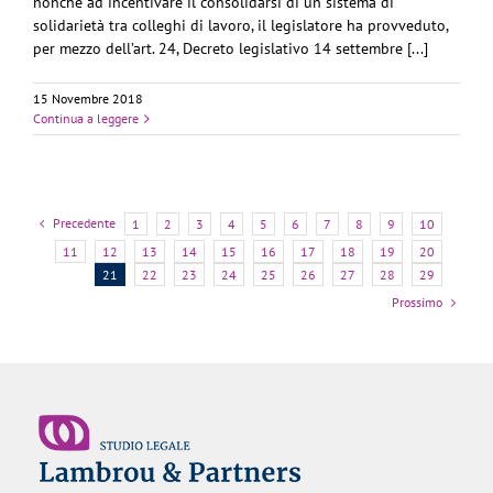
nonché ad incentivare il consolidarsi di un sistema di
solidarietà tra colleghi di lavoro, il legislatore ha provveduto,
per mezzo dell’art. 24, Decreto legislativo 14 settembre [...]
15 Novembre 2018
Continua a leggere
Precedente
1
2
3
4
5
6
7
8
9
10
11
12
13
14
15
16
17
18
19
20
21
22
23
24
25
26
27
28
29
Prossimo