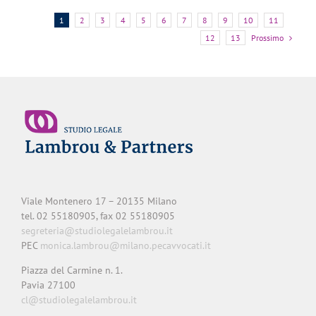
1
2
3
4
5
6
7
8
9
10
11
Prossimo
12
13
Viale Montenero 17 – 20135 Milano
tel. 02 55180905, fax 02 55180905
segreteria@studiolegalelambrou.it
PEC
monica.lambrou@milano.pecavvocati.it
Piazza del Carmine n. 1.
Pavia 27100
cl@studiolegalelambrou.it