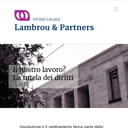
Salta
al
contenuto
Il nostro lavoro?
La tutela dei diritti
L’evoluzione e il cambiamento fanno parte dello