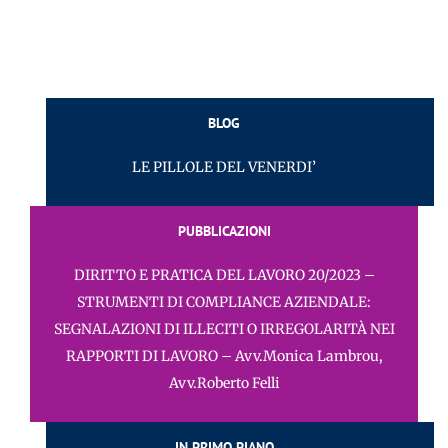
BLOG
LE PILLOLE DEL VENERDI’
PUBBLICAZIONI
DIRITTO E PRATICA DEL LAVORO 20/2023 –
STRUMENTI DI COMPLIANCE AZIENDALE:
SEGNALAZIONI DI ILLECITI O IRREGOLARITÀ NEI
RAPPORTI DI LAVORO – Avv.Monica Lambrou,
Avv.Roberto Felli
IN PRIMO PIANO