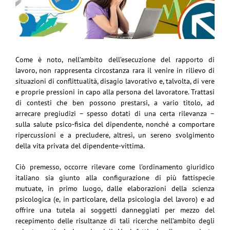
Come è noto, nell’ambito dell’esecuzione del rapporto di
lavoro, non rappresenta circostanza rara il venire in rilievo di
situazioni di conflittualità, disagio lavorativo e, talvolta, di vere
e proprie pressioni in capo alla persona del lavoratore. Trattasi
di contesti che ben possono prestarsi, a vario titolo, ad
arrecare pregiudizi – spesso dotati di una certa rilevanza –
sulla salute psico-fisica del dipendente, nonché a comportare
ripercussioni e a precludere, altresì, un sereno svolgimento
della vita privata del dipendente-vittima.
Ciò premesso, occorre rilevare come l’ordinamento giuridico
italiano sia giunto alla configurazione di più fattispecie
mutuate, in primo luogo, dalle elaborazioni della scienza
psicologica (e, in particolare, della psicologia del lavoro) e ad
offrire una tutela ai soggetti danneggiati per mezzo del
recepimento delle risultanze di tali ricerche nell’ambito degli