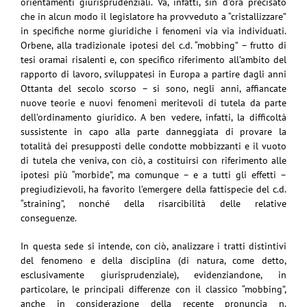
orientamenti giurisprudenziali. Va, infatti, sin d’ora precisato
che in alcun modo il legislatore ha provveduto a “cristallizzare”
in specifiche norme giuridiche i fenomeni via via individuati.
Orbene, alla tradizionale ipotesi del c.d. “mobbing” – frutto di
tesi oramai risalenti e, con specifico riferimento all’ambito del
rapporto di lavoro, sviluppatesi in Europa a partire dagli anni
Ottanta del secolo scorso – si sono, negli anni, affiancate
nuove teorie e nuovi fenomeni meritevoli di tutela da parte
dell’ordinamento giuridico. A ben vedere, infatti, la difficoltà
sussistente in capo alla parte danneggiata di provare la
totalità dei presupposti delle condotte mobbizzanti e il vuoto
di tutela che veniva, con ciò, a costituirsi con riferimento alle
ipotesi più “morbide”, ma comunque – e a tutti gli effetti –
pregiudizievoli, ha favorito l’emergere della fattispecie del c.d.
“straining”, nonché della risarcibilità delle relative
conseguenze.
In questa sede si intende, con ciò, analizzare i tratti distintivi
del fenomeno e della disciplina (di natura, come detto,
esclusivamente giurisprudenziale), evidenziandone, in
particolare, le principali differenze con il classico “mobbing”,
anche in considerazione della recente pronuncia n.