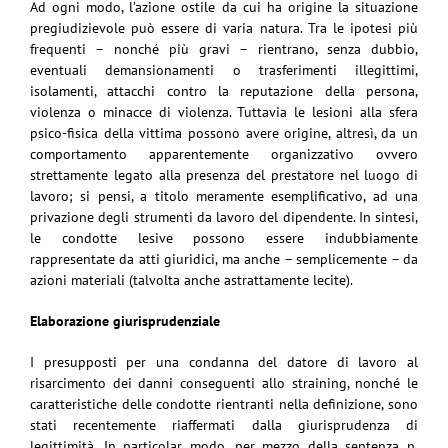
Ad ogni modo, l’azione ostile da cui ha origine la situazione
pregiudizievole può essere di varia natura. Tra le ipotesi più
frequenti – nonché più gravi – rientrano, senza dubbio,
eventuali demansionamenti o trasferimenti illegittimi,
isolamenti, attacchi contro la reputazione della persona,
violenza o minacce di violenza. Tuttavia le lesioni alla sfera
psico-fisica della vittima possono avere origine, altresì, da un
comportamento apparentemente organizzativo ovvero
strettamente legato alla presenza del prestatore nel luogo di
lavoro; si pensi, a titolo meramente esemplificativo, ad una
privazione degli strumenti da lavoro del dipendente. In sintesi,
le condotte lesive possono essere indubbiamente
rappresentate da atti giuridici, ma anche – semplicemente – da
azioni materiali (talvolta anche astrattamente lecite).
Elaborazione giurisprudenziale
I presupposti per una condanna del datore di lavoro al
risarcimento dei danni conseguenti allo straining, nonché le
caratteristiche delle condotte rientranti nella definizione, sono
stati recentemente riaffermati dalla giurisprudenza di
legittimità. In particolar modo, per mezzo della sentenza n.