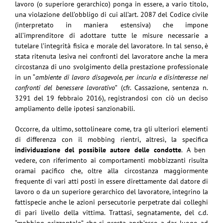
lavoro (o superiore gerarchico) ponga in essere, a vario titolo,
una violazione dell’obbligo di cui all’art. 2087 del Codice civile
(interpretato in maniera estensiva) che impone
all’imprenditore di adottare tutte le misure necessarie a
tutelare l’integrità fisica e morale del lavoratore. In tal senso, è
stata ritenuta lesiva nei confronti del lavoratore anche la mera
circostanza di uno svolgimento della prestazione professionale
in un “
ambiente di lavoro disagevole, per incuria e disinteresse nei
confronti del benessere lavorativo
” (cfr. Cassazione, sentenza n.
3291 del 19 febbraio 2016), registrandosi con ciò un deciso
ampliamento delle ipotesi sanzionabili.
Occorre, da ultimo, sottolineare come, tra gli ulteriori elementi
di differenza con il mobbing rientri, altresì, la specifica
individuazione del possibile autore delle condotte
. A ben
vedere, con riferimento ai comportamenti mobbizzanti risulta
oramai pacifico che, oltre alla circostanza maggiormente
frequente di vari atti posti in essere direttamente dal datore di
lavoro o da un superiore gerarchico del lavoratore, integrino la
fattispecie anche le azioni persecutorie perpetrate dai colleghi
di pari livello della vittima. Trattasi, segnatamente, del c.d.
“mobbing orizzontale” che si presta anch’esso a dar luogo ad