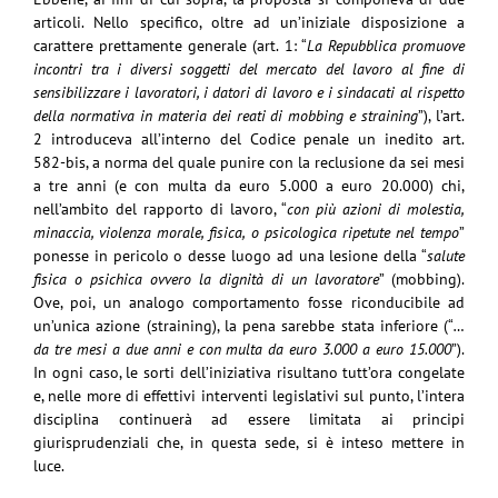
articoli. Nello specifico, oltre ad un’iniziale disposizione a
carattere prettamente generale (art. 1: “
La Repubblica promuove
incontri tra i diversi soggetti del mercato del lavoro al fine di
sensibilizzare i lavoratori, i datori di lavoro e i sindacati al rispetto
della normativa in materia dei reati di mobbing e straining
”), l’art.
2 introduceva all’interno del Codice penale un inedito art.
582-bis, a norma del quale punire con la reclusione da sei mesi
a tre anni (e con multa da euro 5.000 a euro 20.000) chi,
nell’ambito del rapporto di lavoro, “
con più azioni di molestia,
minaccia, violenza morale, fisica, o psicologica ripetute nel tempo
”
ponesse in pericolo o desse luogo ad una lesione della “
salute
fisica o psichica ovvero la dignità di un lavoratore
” (mobbing).
Ove, poi, un analogo comportamento fosse riconducibile ad
un’unica azione (straining), la pena sarebbe stata inferiore (“
…
da tre mesi a due anni e con multa da euro 3.000 a euro 15.000
”).
In ogni caso, le sorti dell’iniziativa risultano tutt’ora congelate
e, nelle more di effettivi interventi legislativi sul punto, l’intera
disciplina continuerà ad essere limitata ai principi
giurisprudenziali che, in questa sede, si è inteso mettere in
luce.