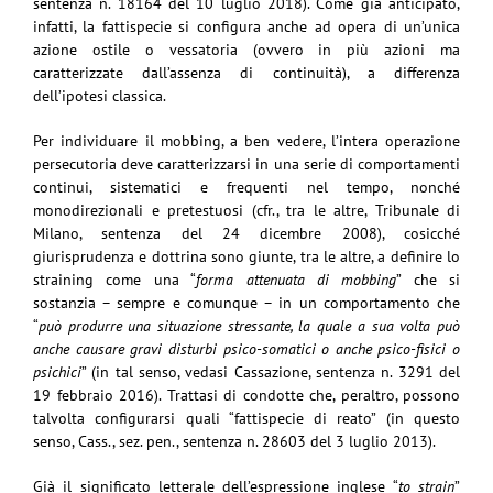
sentenza n. 18164 del 10 luglio 2018). Come già anticipato,
infatti, la fattispecie si configura anche ad opera di un’unica
azione ostile o vessatoria (ovvero in più azioni ma
caratterizzate dall’assenza di continuità), a differenza
dell’ipotesi classica.
Per individuare il mobbing, a ben vedere, l’intera operazione
persecutoria deve caratterizzarsi in una serie di comportamenti
continui, sistematici e frequenti nel tempo, nonché
monodirezionali e pretestuosi (cfr., tra le altre, Tribunale di
Milano, sentenza del 24 dicembre 2008), cosicché
giurisprudenza e dottrina sono giunte, tra le altre, a definire lo
straining come una “
forma attenuata di mobbing
” che si
sostanzia – sempre e comunque – in un comportamento che
“
può produrre una situazione stressante, la quale a sua volta può
anche causare gravi disturbi psico-somatici o anche psico-fisici o
psichici
” (in tal senso, vedasi Cassazione, sentenza n. 3291 del
19 febbraio 2016). Trattasi di condotte che, peraltro, possono
talvolta configurarsi quali “fattispecie di reato” (in questo
senso, Cass., sez. pen., sentenza n. 28603 del 3 luglio 2013).
Già il significato letterale dell’espressione inglese “
to strain
”