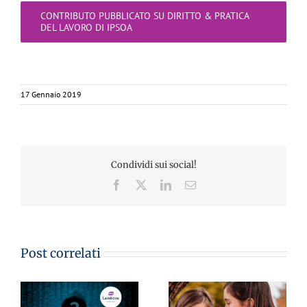
CONTRIBUTO PUBBLICATO SU DIRITTO & PRATICA
DEL LAVORO DI IPSOA
17 Gennaio 2019
Condividi sui social!
Facebook
X
LinkedIn
Email
Post correlati
CA
MementoPiù di
Giuffré 03.05.2023 –