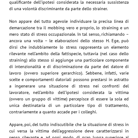
qualificante dell’ipotesi considerata la necessaria sussistenza
di una volontà discriminante da parte dello strainer.
Non appare del tutto agevole individuare la precisa linea di
demarcazione tra il mobbing vero e proprio, lo straining e un
mero stato di stress occupazionale. In tal senso, richiamando –
ancora una volta – le elaborazioni dello stesso H. Ege, può
dirsi che indubbiamente lo stress rappresenta un elemento
rilevante nell’ambito della fattispecie, tuttavia (nel caso dello
straining) allo stesso si aggiunge una particolare componente
di intenzionalità e di discriminazione da parte del datore di
lavoro (ovvero superiore gerarchico). Sebbene, infatti, varie
scelte e comportamenti datoriali possono prestarsi in astratto
a ingenerare una situazione di stress nei confronti del
lavoratore, nell’ambito dell’ipotesi considerata la vittima
(ovvero un gruppo di vittime) percepisce di essere la sola ed
unica destinataria di un particolare tipo di trattamento,
contrariamente a quanto accade per i colleghi.
Appare, poi, del tutto indiscutibile che la situazione di stress in
cui versa la vittima dell’aggressione deve caratterizzarsi in
senso rilevante e, ad ogni modo, di gran lunga superiore al