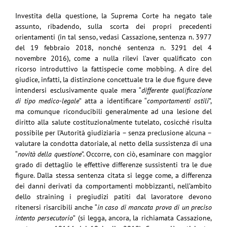
Investita della questione, la Suprema Corte ha negato tale
assunto, ribadendo, sulla scorta dei propri precedenti
orientamenti (in tal senso, vedasi Cassazione, sentenza n. 3977
del 19 febbraio 2018, nonché sentenza n. 3291 del 4
novembre 2016), come a nulla rilevi l’aver qualificato con
ricorso introduttivo la fattispecie come mobbing. A dire del
giudice, infatti, la distinzione concettuale tra le due figure deve
intendersi esclusivamente quale mera “
differente qualificazione
di tipo medico-legale
” atta a identificare “
comportamenti ostili
”,
ma comunque riconducibili generalmente ad una lesione del
diritto alla salute costituzionalmente tutelato, cosicché risulta
possibile per l’Autorità giudiziaria – senza preclusione alcuna –
valutare la condotta datoriale, al netto della sussistenza di una
“
novità della questione
”. Occorre, con ciò, esaminare con maggior
grado di dettaglio le effettive differenze sussistenti tra le due
figure. Dalla stessa sentenza citata si legge come, a differenza
dei danni derivati da comportamenti mobbizzanti, nell’ambito
dello straining i pregiudizi patiti dal lavoratore devono
ritenersi risarcibili anche “
in caso di mancata prova di un preciso
intento persecutorio
” (si legga, ancora, la richiamata Cassazione,