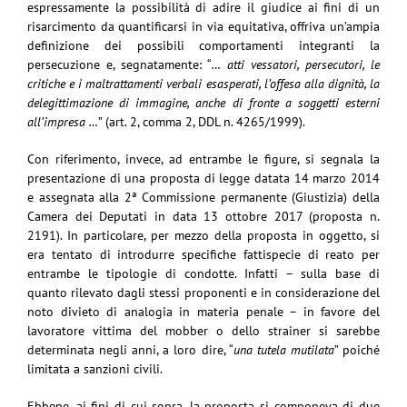
espressamente la possibilità di adire il giudice ai fini di un
risarcimento da quantificarsi in via equitativa, offriva un’ampia
definizione dei possibili comportamenti integranti la
persecuzione e, segnatamente: “
… atti vessatori, persecutori, le
critiche e i maltrattamenti verbali esasperati, l’offesa alla dignità, la
delegittimazione di immagine, anche di fronte a soggetti esterni
all’impresa …
” (art. 2, comma 2, DDL n. 4265/1999).
Con riferimento, invece, ad entrambe le figure, si segnala la
presentazione di una proposta di legge datata 14 marzo 2014
e assegnata alla 2ª Commissione permanente (Giustizia) della
Camera dei Deputati in data 13 ottobre 2017 (proposta n.
2191). In particolare, per mezzo della proposta in oggetto, si
era tentato di introdurre specifiche fattispecie di reato per
entrambe le tipologie di condotte. Infatti – sulla base di
quanto rilevato dagli stessi proponenti e in considerazione del
noto divieto di analogia in materia penale – in favore del
lavoratore vittima del mobber o dello strainer si sarebbe
determinata negli anni, a loro dire, “
una tutela mutilata
” poiché
limitata a sanzioni civili.
Ebbene, ai fini di cui sopra, la proposta si componeva di due