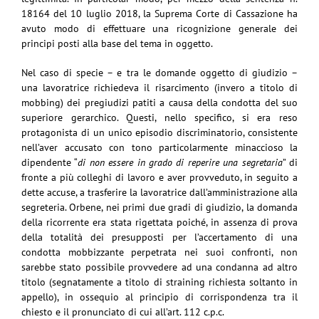
18164 del 10 luglio 2018, la Suprema Corte di Cassazione ha
avuto modo di effettuare una ricognizione generale dei
principi posti alla base del tema in oggetto.
Nel caso di specie – e tra le domande oggetto di giudizio –
una lavoratrice richiedeva il risarcimento (invero a titolo di
mobbing) dei pregiudizi patiti a causa della condotta del suo
superiore gerarchico. Questi, nello specifico, si era reso
protagonista di un unico episodio discriminatorio, consistente
nell’aver accusato con tono particolarmente minaccioso la
dipendente “
di non essere in grado di reperire una segretaria
” di
fronte a più colleghi di lavoro e aver provveduto, in seguito a
dette accuse, a trasferire la lavoratrice dall’amministrazione alla
segreteria. Orbene, nei primi due gradi di giudizio, la domanda
della ricorrente era stata rigettata poiché, in assenza di prova
della totalità dei presupposti per l’accertamento di una
condotta mobbizzante perpetrata nei suoi confronti, non
sarebbe stato possibile provvedere ad una condanna ad altro
titolo (segnatamente a titolo di straining richiesta soltanto in
appello), in ossequio al principio di corrispondenza tra il
chiesto e il pronunciato di cui all’art. 112 c.p.c.