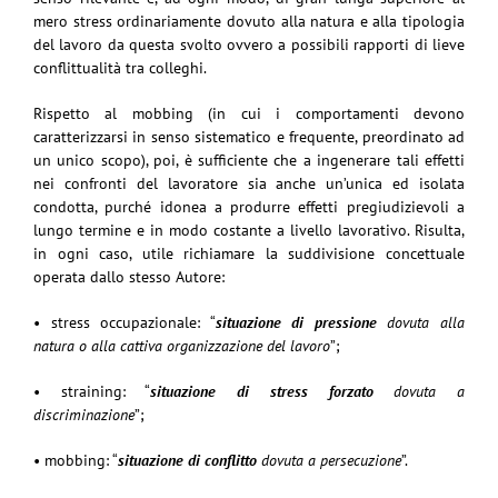
mero stress ordinariamente dovuto alla natura e alla tipologia
del lavoro da questa svolto ovvero a possibili rapporti di lieve
conflittualità tra colleghi.
Rispetto al mobbing (in cui i comportamenti devono
caratterizzarsi in senso sistematico e frequente, preordinato ad
un unico scopo), poi, è sufficiente che a ingenerare tali effetti
nei confronti del lavoratore sia anche un’unica ed isolata
condotta, purché idonea a produrre effetti pregiudizievoli a
lungo termine e in modo costante a livello lavorativo. Risulta,
in ogni caso, utile richiamare la suddivisione concettuale
operata dallo stesso Autore:
• stress occupazionale: “
situazione di pressione
dovuta alla
natura o alla cattiva organizzazione del lavoro
”;
• straining: “
situazione di stress forzato
dovuta a
discriminazione
”;
• mobbing: “
situazione di conflitto
dovuta a persecuzione
”.