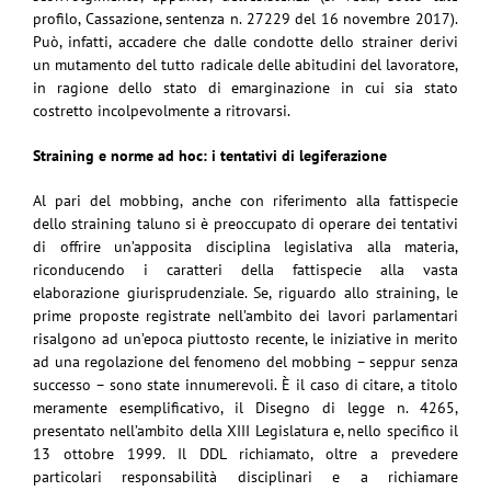
profilo, Cassazione, sentenza n. 27229 del 16 novembre 2017).
Può, infatti, accadere che dalle condotte dello strainer derivi
un mutamento del tutto radicale delle abitudini del lavoratore,
in ragione dello stato di emarginazione in cui sia stato
costretto incolpevolmente a ritrovarsi.
Straining e norme ad hoc: i tentativi di legiferazione
Al pari del mobbing, anche con riferimento alla fattispecie
dello straining taluno si è preoccupato di operare dei tentativi
di offrire un’apposita disciplina legislativa alla materia,
riconducendo i caratteri della fattispecie alla vasta
elaborazione giurisprudenziale. Se, riguardo allo straining, le
prime proposte registrate nell’ambito dei lavori parlamentari
risalgono ad un’epoca piuttosto recente, le iniziative in merito
ad una regolazione del fenomeno del mobbing – seppur senza
successo – sono state innumerevoli. È il caso di citare, a titolo
meramente esemplificativo, il Disegno di legge n. 4265,
presentato nell’ambito della XIII Legislatura e, nello specifico il
13 ottobre 1999. Il DDL richiamato, oltre a prevedere
particolari responsabilità disciplinari e a richiamare