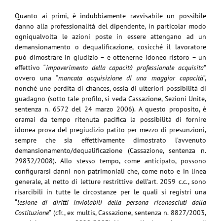
Quanto ai primi, è indubbiamente ravvisabile un possibile
danno alla professionalità del dipendente, in particolar modo
ogniqualvolta le azioni poste in essere attengano ad un
demansionamento o dequalificazione, cosicché il lavoratore
può dimostrare in giudizio – e ottenerne idoneo ristoro – un
effettivo “
impoverimento della capacità professionale acquisita
”
ovvero una “
mancata acquisizione di una maggior capacità
”,
nonché une perdita di chances, ossia di ulteriori possibilità di
guadagno (sotto tale profilo, si veda Cassazione, Sezioni Unite,
sentenza n. 6572 del 24 marzo 2006). A questo proposito, è
oramai da tempo ritenuta pacifica la possibilità di fornire
idonea prova del pregiudizio patito per mezzo di presunzioni,
sempre che sia effettivamente dimostrato l’avvenuto
demansionamento/dequalificazione (Cassazione, sentenza n.
29832/2008). Allo stesso tempo, come anticipato, possono
configurarsi danni non patrimoniali che, come noto e in linea
generale, al netto di letture restrittive dell’art. 2059 c.c., sono
risarcibili in tutte le circostanze per le quali si registri una
“
lesione di diritti inviolabili della persona riconosciuti dalla
Costituzione”
(cfr., ex multis, Cassazione, sentenza n. 8827/2003,