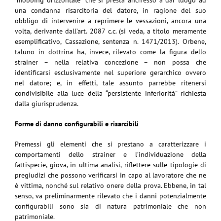
una condanna risarcitoria del datore, in ragione del suo
obbligo di intervenire a reprimere le vessazioni, ancora una
volta, derivante dall’art. 2087 c.c. (si veda, a titolo meramente
esemplificativo, Cassazione, sentenza n. 1471/2013). Orbene,
taluno in dottrina ha, invece, rilevato come la figura dello
strainer – nella relativa concezione – non possa che
identificarsi esclusivamente nel superiore gerarchico ovvero
nel datore; e, in effetti, tale assunto parrebbe ritenersi
condivisibile alla luce della “persistente inferiorità” richiesta
dalla giurisprudenza.
Forme di danno configurabili e risarcibili
Premessi gli elementi che si prestano a caratterizzare i
comportamenti dello strainer e l’individuazione della
fattispecie, giova, in ultima analisi, riflettere sulle tipologie di
pregiudizi che possono verificarsi in capo al lavoratore che ne
è vittima, nonché sul relativo onere della prova. Ebbene, in tal
senso, va preliminarmente rilevato che i danni potenzialmente
configurabili sono sia di natura patrimoniale che non
patrimoniale.