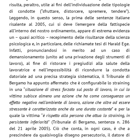
risulta, peraltro, utile ai fini dell’individuazione delle tipologie
di condotte (“sfruttare, distorcere, spremere, tendere”).
Leggendo, in questo senso, la prima delle sentenze italiane
risalente al 2005, cui si deve l’emergere della fattispecie
all’interno del nostro ordinamento, appare di estrema evidenza
un – quasi acritico – recepimento delle risultanze della scienza
psicologica e, in particolare, delle richiamate tesi di Harald Ege.
Infatti, pronunciandosi in merito ad un caso di
demansionamento (unito ad una privazione degli strumenti di
lavoro), al fine di ristorare i pregiudizi alla salute della
lavoratrice e nell’impossibilità di ricondurre la condotta
datoriale ad una precisa strategia sistematica, il Tribunale di
Bergamo ha appunto affermato che è configurabile lo straining
in una “
situazione di stress forzato sul posto di lavoro, in cui la
vittima subisce almeno una azione che ha come conseguenza un
effetto negativo nell’ambiente di lavoro, azione che oltre ad essere
stressante è caratterizzata anche da una durata costante
” e per la
quale la vittima “
è rispetto alla persona che attua lo straining, in
persistente inferiorità
” (Tribunale di Bergamo, sentenza n. 286
del 21 aprile 2005). Ciò che conta, in ogni caso, è che a
prescindere da qualsivoglia disegno persecutorio, il datore di