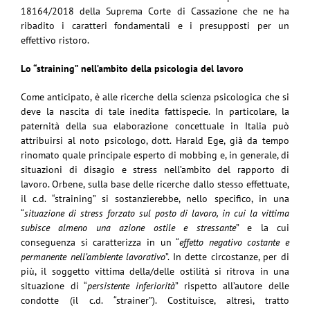
18164/2018 della Suprema Corte di Cassazione che ne ha
ribadito i caratteri fondamentali e i presupposti per un
effettivo ristoro.
Lo “straining” nell’ambito della psicologia del lavoro
Come anticipato, è alle ricerche della scienza psicologica che si
deve la nascita di tale inedita fattispecie. In particolare, la
paternità della sua elaborazione concettuale in Italia può
attribuirsi al noto psicologo, dott. Harald Ege, già da tempo
rinomato quale principale esperto di mobbing e, in generale, di
situazioni di disagio e stress nell’ambito del rapporto di
lavoro. Orbene, sulla base delle ricerche dallo stesso effettuate,
il c.d. “straining” si sostanzierebbe, nello specifico, in una
“
situazione di stress forzato sul posto di lavoro, in cui la vittima
subisce almeno una azione ostile e stressante
” e la cui
conseguenza si caratterizza in un “
effetto negativo costante e
permanente nell’ambiente lavorativo
”. In dette circostanze, per di
più, il soggetto vittima della/delle ostilità si ritrova in una
situazione di “
persistente inferiorità
” rispetto all’autore delle
condotte (il c.d. “strainer”). Costituisce, altresì, tratto