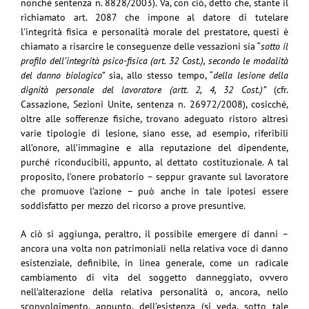
nonché sentenza n. 8828/2003). Va, con ciò, detto che, stante il
richiamato art. 2087 che impone al datore di tutelare
l’integrità fisica e personalità morale del prestatore, questi è
chiamato a risarcire le conseguenze delle vessazioni sia “
sotto il
profilo dell’integrità psico-fisica (art. 32 Cost.), secondo le modalità
del danno biologico”
sia, allo stesso tempo, “
della lesione della
dignità personale del lavoratore (artt. 2, 4, 32 Cost.)”
(cfr.
Cassazione, Sezioni Unite, sentenza n. 26972/2008), cosicché,
oltre alle sofferenze fisiche, trovano adeguato ristoro altresì
varie tipologie di lesione, siano esse, ad esempio, riferibili
all’onore, all’immagine e alla reputazione del dipendente,
purché riconducibili, appunto, al dettato costituzionale. A tal
proposito, l’onere probatorio – seppur gravante sul lavoratore
che promuove l’azione – può anche in tale ipotesi essere
soddisfatto per mezzo del ricorso a prove presuntive.
A ciò si aggiunga, peraltro, il possibile emergere di danni –
ancora una volta non patrimoniali nella relativa voce di danno
esistenziale, definibile, in linea generale, come un radicale
cambiamento di vita del soggetto danneggiato, ovvero
nell’alterazione della relativa personalità o, ancora, nello
sconvolgimento, appunto, dell’esistenza (si veda, sotto tale