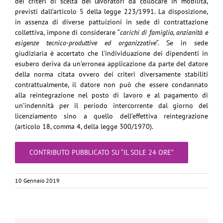
dei criteri di scelta dei lavoratori da collocare in mobilità,
previsti dall’articolo 5 della legge 223/1991. La disposizione,
in assenza di diverse pattuizioni in sede di contrattazione
collettiva, impone di considerare “
carichi di famiglia, anzianità e
esigenze tecnico-produttive ed organizzative
“. Se in sede
giudiziaria è accertato che l’individuazione dei dipendenti in
esubero deriva da un’erronea applicazione da parte del datore
della norma citata ovvero dei criteri diversamente stabiliti
contrattualmente, il datore non può che essere condannato
alla reintegrazione nel posto di lavoro e al pagamento di
un’indennità per il periodo intercorrente dal giorno del
licenziamento sino a quello dell’effettiva reintegrazione
(articolo 18, comma 4, della legge 300/1970).
CONTRIBUTO PUBBLICATO SU “IL SOLE 24 ORE”
10 Gennaio 2019