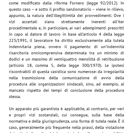
come modificato dalla riforma Fornero (legge 92/2012). In
questo caso – e sotto il profilo sanzionatorio – viene in rilievo,
appunto, la natura dell’illegittimità dei provvedimenti. Ove i
vizi accertati siano strettamente inerenti all’iter
procedimentale e, in particolare, ai vari adempimenti prescritti
in capo al datore di lavoro in base all’articolo 4 della legge
223/1991, il lavoratore ha diritto esclusivamente alla tutela
indennitaria piena, ovvero il pagamento di un’indennità
risarcitoria onnicomprensiva determinata tra un minimo di
dodici e un massimo di ventiquattro mensilità di retribuzione
(articolo 18, comma 5, della legge 300/1970). Le ipotesi
riscontrabili di questa casistica sono numerose: da irregolarità
nella trasmissione della comunicazione di avvio della
procedura alle organizzazioni sindacali, sino, ad esempio, al
mancato rispetto dei tempi di conclusione della procedura
stessa.
Un apparato più garantista è applicabile, al contrario, per veri
e propri vizi sostanziali, cui consegue, sulla base della
normativa e della giurisprudenza, una forma di tutela reale. È il
caso, generalmente più frequente nella prassi, della violazione