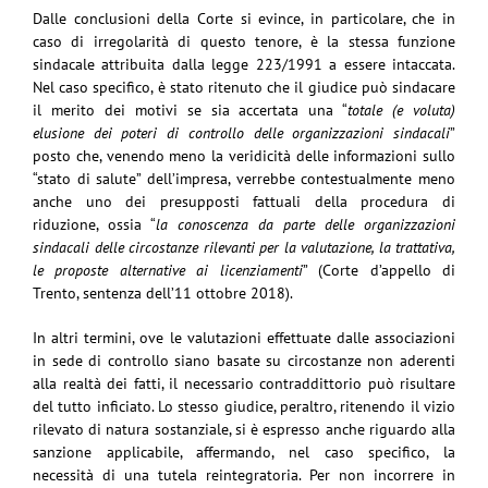
Dalle conclusioni della Corte si evince, in particolare, che in
caso di irregolarità di questo tenore, è la stessa funzione
sindacale attribuita dalla legge 223/1991 a essere intaccata.
Nel caso specifico, è stato ritenuto che il giudice può sindacare
il merito dei motivi se sia accertata una “
totale (e voluta)
elusione dei poteri di controllo delle organizzazioni sindacali
”
posto che, venendo meno la veridicità delle informazioni sullo
“stato di salute” dell’impresa, verrebbe contestualmente meno
anche uno dei presupposti fattuali della procedura di
riduzione, ossia “
la conoscenza da parte delle organizzazioni
sindacali delle circostanze rilevanti per la valutazione, la trattativa,
le proposte alternative ai licenziamenti
” (Corte d’appello di
Trento, sentenza dell’11 ottobre 2018).
In altri termini, ove le valutazioni effettuate dalle associazioni
in sede di controllo siano basate su circostanze non aderenti
alla realtà dei fatti, il necessario contraddittorio può risultare
del tutto inficiato. Lo stesso giudice, peraltro, ritenendo il vizio
rilevato di natura sostanziale, si è espresso anche riguardo alla
sanzione applicabile, affermando, nel caso specifico, la
necessità di una tutela reintegratoria. Per non incorrere in