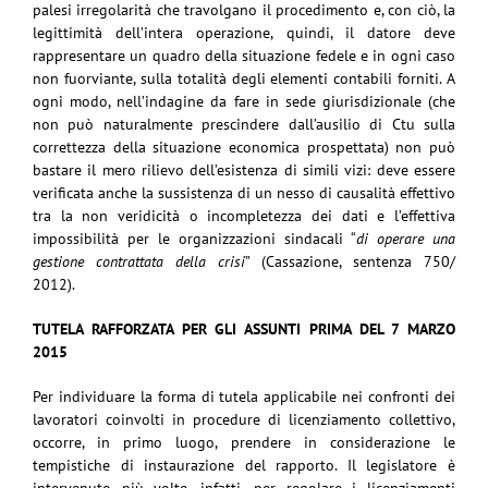
palesi irregolarità che travolgano il procedimento e, con ciò, la
legittimità dell’intera operazione, quindi, il datore deve
rappresentare un quadro della situazione fedele e in ogni caso
non fuorviante, sulla totalità degli elementi contabili forniti. A
ogni modo, nell’indagine da fare in sede giurisdizionale (che
non può naturalmente prescindere dall’ausilio di Ctu sulla
correttezza della situazione economica prospettata) non può
bastare il mero rilievo dell’esistenza di simili vizi: deve essere
verificata anche la sussistenza di un nesso di causalità effettivo
tra la non veridicità o incompletezza dei dati e l’effettiva
impossibilità per le organizzazioni sindacali “
di operare una
gestione contrattata della crisi
” (Cassazione, sentenza 750/
2012).
TUTELA RAFFORZATA PER GLI ASSUNTI PRIMA DEL 7 MARZO
2015
Per individuare la forma di tutela applicabile nei confronti dei
lavoratori coinvolti in procedure di licenziamento collettivo,
occorre, in primo luogo, prendere in considerazione le
tempistiche di instaurazione del rapporto. Il legislatore è