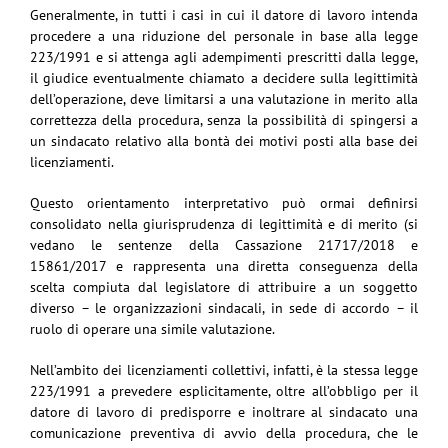
Generalmente, in tutti i casi in cui il datore di lavoro intenda
procedere a una riduzione del personale in base alla legge
223/1991 e si attenga agli adempimenti prescritti dalla legge,
il giudice eventualmente chiamato a decidere sulla legittimità
dell’operazione, deve limitarsi a una valutazione in merito alla
correttezza della procedura, senza la possibilità di spingersi a
un sindacato relativo alla bontà dei motivi posti alla base dei
licenziamenti.
Questo orientamento interpretativo può ormai definirsi
consolidato nella giurisprudenza di legittimità e di merito (si
vedano le sentenze della Cassazione 21717/2018 e
15861/2017 e rappresenta una diretta conseguenza della
scelta compiuta dal legislatore di attribuire a un soggetto
diverso – le organizzazioni sindacali, in sede di accordo – il
ruolo di operare una simile valutazione.
Nell’ambito dei licenziamenti collettivi, infatti, è la stessa legge
223/1991 a prevedere esplicitamente, oltre all’obbligo per il
datore di lavoro di predisporre e inoltrare al sindacato una
comunicazione preventiva di avvio della procedura, che le