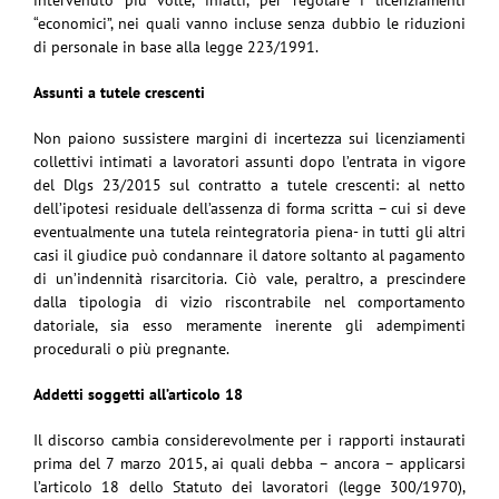
intervenuto più volte, infatti, per regolare i licenziamenti
“economici”, nei quali vanno incluse senza dubbio le riduzioni
di personale in base alla legge 223/1991.
Assunti a tutele crescenti
Non paiono sussistere margini di incertezza sui licenziamenti
collettivi intimati a lavoratori assunti dopo l’entrata in vigore
del Dlgs 23/2015 sul contratto a tutele crescenti: al netto
dell’ipotesi residuale dell’assenza di forma scritta – cui si deve
eventualmente una tutela reintegratoria piena- in tutti gli altri
casi il giudice può condannare il datore soltanto al pagamento
di un’indennità risarcitoria. Ciò vale, peraltro, a prescindere
dalla tipologia di vizio riscontrabile nel comportamento
datoriale, sia esso meramente inerente gli adempimenti
procedurali o più pregnante.
Addetti soggetti all’articolo 18
Il discorso cambia considerevolmente per i rapporti instaurati
prima del 7 marzo 2015, ai quali debba – ancora – applicarsi
l’articolo 18 dello Statuto dei lavoratori (legge 300/1970),