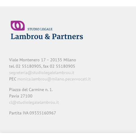
Viale Montenero 17 – 20135 Milano
tel. 02 55180905, fax 02 55180905
segreteria@studiolegalelambrou.it
PEC
monica.lambrou@milano.pecavvocati.it
Piazza del Carmine n. 1.
Pavia 27100
cl@studiolegalelambrou.it
Partita IVA 09335160967
Privacy
Cookie
Note legali
Credits