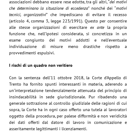
associazioni debbano essere rese edotte, tra gli altri, “
dei motivi
che determinano la situazione di eccedenza
” nonché dei “
motivi
tecnici, organizzativi
” che impediscano di evitare il recesso
(articolo 4, comma 3, legge 223/1991). Questo per consentire
alle stesse organizzazioni di esercitare
ex ante
la propria
funzione che, nell’ipotesi considerata, si concretizza in un
esame congiunto dei motivi addotti e nell’eventuale
individuazione di misure meno drastiche rispetto a
provvedimenti espulsivi.
I rischi di un quadro non veritiero
Con la sentenza dell’11 ottobre 2018, la Corte d’Appello di
Trento ha fornito spunti interessanti in materia, aderendo a
un’interpretazione tendenzialmente attenuata del principio di
insindacabilità in sede giurisdizionale. Pur ribadendo una
generale sottrazione al controllo giudiziale delle ragioni di cui
sopra, la Corte ha in ogni caso offerto una tutela ai lavoratori
oggetto della procedura, per palese difformità e non veridicità
dei dati offerti dal datore di lavoro in comunicazione e
asseritamente legittimanti i licenziamenti.