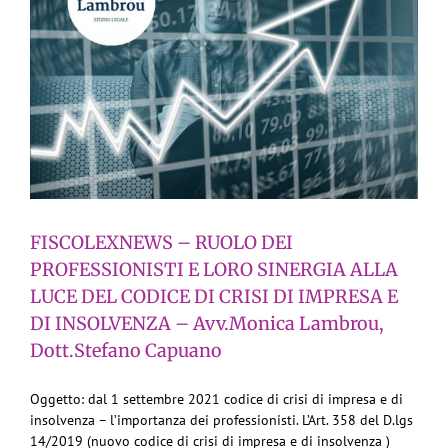
FISCOLEXNEWS – RUOLO DEI
PROFESSIONISTI E LORO SINERGIA ALLA
LUCE DEL CODICE DI CRISI DI IMPRESA E
DI INSOLVENZA – Avv.Monica Lambrou,
Dott.Stefano Capuano
Oggetto: dal 1 settembre 2021 codice di crisi di impresa e di
insolvenza – l’importanza dei professionisti. L’Art. 358 del D.lgs
14/2019 (nuovo codice di crisi di impresa e di insolvenza )