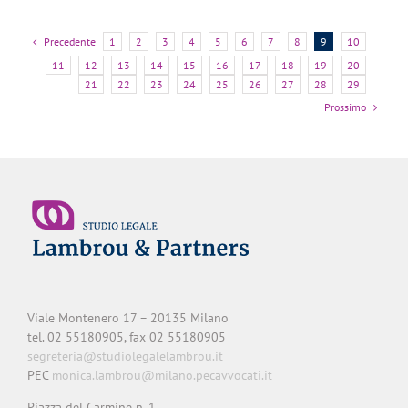
Precedente
1
2
3
4
5
6
7
8
9
10
11
12
13
14
15
16
17
18
19
20
21
22
23
24
25
26
27
28
29
Prossimo
Viale Montenero 17 – 20135 Milano
tel. 02 55180905, fax 02 55180905
segreteria@studiolegalelambrou.it
PEC
monica.lambrou@milano.pecavvocati.it
Piazza del Carmine n. 1.