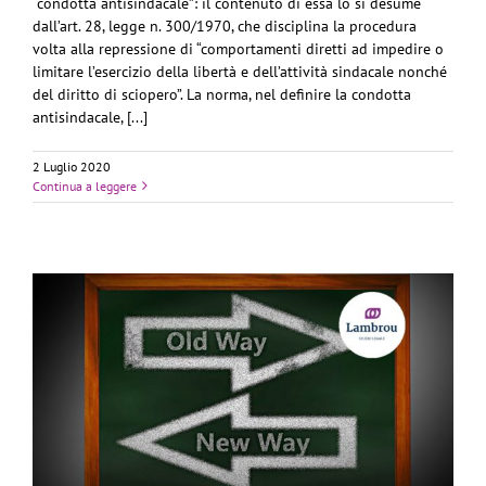
“condotta antisindacale”: il contenuto di essa lo si desume
dall’art. 28, legge n. 300/1970, che disciplina la procedura
volta alla repressione di “comportamenti diretti ad impedire o
limitare l’esercizio della libertà e dell’attività sindacale nonché
del diritto di sciopero”. La norma, nel definire la condotta
antisindacale, [...]
2 Luglio 2020
Continua a leggere