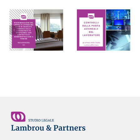
CONTROLLI SULLA
POSTA AZIENDALE
DEL LAVORATORE:
LE PILLOLE DEL
sono inutilizzabili se
VENERDI’
eseguiti in virtù solo
di un sospetto – Avv.
Monica Lambrou