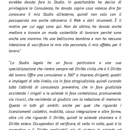
avrebbe dovuto fare lo Studio. In quest’ambito ho deciso di
privilegiare la Consulenza, ho dovuto capire cosa volesse dire far
conoscere il mio Studio all’esterno, quindi non solo con il
passaparola ma anche attraverso il Web e altri strumenti. È il
motivo per cui oggi sono qui. Non da ultimo, ho dovuto anche
mediare e trovare un modo sostenibile di lavorare perché sono
anche una mamma. Ho una bellissima bambina e non ho nessuna
intenzione di sacrificare la mia vita personale, il mio
affetto, per il
lavoro
.”
“
Lo Studio legale ha un focus particolare e una sua
specializzazione che rientra sempre nel Diritto civile, che è il Diritto
del lavoro. Offre una consulenza a 360° a imprese, dirigenti, quadri
e impiegati di alto livello, sia in fase stragiudiziale, quindi curando
tutta l’attività di consulenza preventiva, che in fase giudiziale
assistendo i singoli o le aziende in fase contenziosa, promuovendo
sia ricorsi, che resistendo al giudizio con la redazione di memorie.
Questo in tutti gli ambiti; anche per quel che riguarda i
licenziamenti collettivi, mobilità, cassa integrazione e altre forme,
oltre ciò che riguarda il Diritto, quindi le aziende straniere e il
Diritto estero. Occupandosi di verificare, di volta in volta, qual è la
normativa e il Diritto applicabili e/o di aiutare le aziende ad