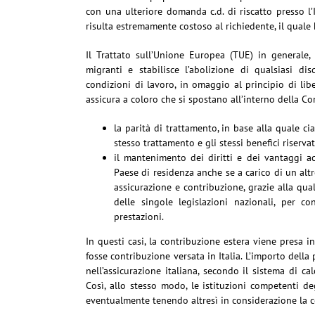
con una ulteriore domanda c.d. di riscatto presso l’I
risulta estremamente costoso al richiedente, il quale 
Il Trattato sull’Unione Europea (TUE) in generale, in
migranti e stabilisce l’abolizione di qualsiasi di
condizioni di lavoro, in omaggio al principio di libe
assicura a coloro che si spostano all’interno della Com
la parità di trattamento, in base alla quale ci
stesso trattamento e gli stessi benefici riservati
il mantenimento dei diritti e dei vantaggi ac
Paese di residenza anche se a carico di un altr
assicurazione e contribuzione, grazie alla qual
delle singole legislazioni nazionali, per con
prestazioni.
In questi casi, la contribuzione estera viene presa in 
fosse contribuzione versata in Italia. L’importo della
nell’assicurazione italiana, secondo il sistema di ca
Così, allo stesso modo, le istituzioni competenti deg
eventualmente tenendo altresì in considerazione la co