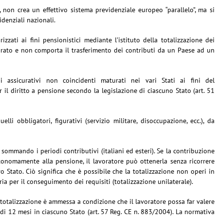
 non crea un effettivo sistema previdenziale europeo “parallelo”, ma si
idenziali nazionali.
zzati ai fini pensionistici mediante l’istituto della totalizzazione dei
curato e non comporta il trasferimento dei contributi da un Paese ad un
 assicurativi non coincidenti maturati nei vari Stati ai fini del
r il diritto a pensione secondo la legislazione di ciascuno Stato (art. 51
uelli obbligatori, figurativi (servizio militare, disoccupazione, ecc.), da
 sommando i periodi contributivi (italiani ed esteri). Se la contribuzione
tonomamente alla pensione, il lavoratore può ottenerla senza ricorrere
tro Stato. Ciò significa che è possibile che la totalizzazione non operi in
ia per il conseguimento dei requisiti (totalizzazione unilaterale).
 totalizzazione è ammessa a condizione che il lavoratore possa far valere
i 12 mesi in ciascuno Stato (art. 57 Reg. CE n. 883/2004). La normativa