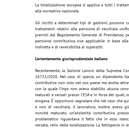
La totalizzazione europea si applica a tutti i tratta
alla normativa nazionale.
Gli iscritti a determinati tipi di gestioni, possono 
trattamenti relativi alla pensione di vecchiaia unifi
previsti dal Regolamento Generale di Previdenza; pen
pensione contributiva, ove applicabile in base alla 
indiretta e di reversibilità ai superstiti.
L’orientamento giurisprudenziale italiano
Recentemente, la Sezione Lavoro della Suprema Cort
16721/2020. Nel caso di specie, un dipendente it
contributive non solo nel suo paese ma anche attrav
con la quale l’Inps non aveva stabilito alcuna conve
maturati e versati presso l’ESA e in forza dei quali, 
erogava. È opportuno segnalare che nel caso che qui 
e non di vecchiaia; il lavoratore, inoltre, aveva g
nonché maturato un’anzianità contributiva presso
problematico riguardava il fatto che in esso manca
versata, ratio della totalizzazione. La fattispecie in