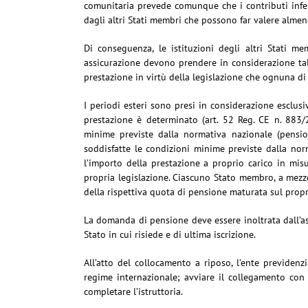
comunitaria prevede comunque che i contributi inferi
dagli altri Stati membri che possono far valere alme
Di conseguenza, le istituzioni degli altri Stati m
assicurazione devono prendere in considerazione tali
prestazione in virtù della legislazione che ognuna di 
I periodi esteri sono presi in considerazione esclusi
prestazione è determinato (art. 52 Reg. CE n. 883/
minime previste dalla normativa nazionale (pens
soddisfatte le condizioni minime previste dalla norm
l’importo della prestazione a proprio carico in misu
propria legislazione. Ciascuno Stato membro, a mezzo
della rispettiva quota di pensione maturata sul propri
La domanda di pensione deve essere inoltrata dall’ass
Stato in cui risiede e di ultima iscrizione.
All’atto del collocamento a riposo, l’ente previdenz
regime internazionale; avviare il collegamento con 
completare l’istruttoria.