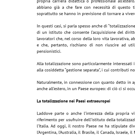
propria carriera didattica o professionale all’ester
abbiano già a che fare con necessità di questo t
soprattutto se hanno in previsione di tornare a vivere 
In questi casi, si parla spesso anche di “totalizzazion
di un istituto che consente l’acquisizione del dirit
lavoratori che, nel corso della loro vita lavorativa, 
e che, pertanto, rischiano di non riuscire ad util
pensionistici.
Alla totalizzazione sono particolarmente interessati i l
alla cosiddetta “gestione separata”, i cui contributi 
Naturalmente, in connessione con quanto detto in ap
anche all’estero, in un Paese europeo: di ciò ci si oc
La totalizzazione nei Paesi extraeuropei
Laddove parte o anche l’interezza della propria vit
riferimento per usufruire dell’istituto della totalizza
l’Italia. Ad oggi, il nostro Paese ne ha stipulate di
l’Argentina, l’Australia, il Brasile, il Canada, Israele,