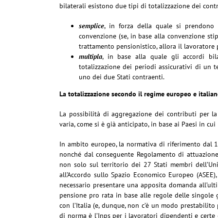
bilaterali esistono due tipi di totalizzazione dei contr
semplice
, in forza della quale si prendono 
convenzione (se, in base alla convenzione stipu
trattamento pensionistico, allora il lavorator
multipla
, in base alla quale gli accordi bi
totalizzazione dei periodi assicurativi di un 
uno dei due Stati contraenti.
La totalizzazione secondo il regime europeo e italia
La possibilità di aggregazione dei contributi per la
varia, come si è già anticipato, in base ai Paesi in cu
In ambito europeo, la normativa di riferimento dal 
nonché dal conseguente Regolamento di attuazione
non solo sul territorio dei 27 Stati membri dell’U
all’Accordo sullo Spazio Economico Europeo (ASEE), e
necessario presentare una apposita domanda all’ultim
pensione pro rata in base alle regole delle singole g
con l’Italia (e, dunque, non c’è un modo prestabilito p
di norma è l’Inps per i lavoratori dipendenti e certe 