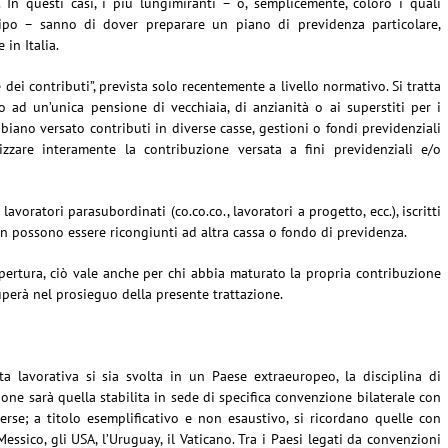
o. In questi casi, i più lungimiranti – o, semplicemente, coloro i quali
ipo – sanno di dover preparare un piano di previdenza particolare,
in Italia.
e dei contributi”, prevista solo recentemente a livello normativo. Si tratta
to ad un’unica pensione di vecchiaia, di anzianità o ai superstiti per i
abbiano versato contributi in diverse casse, gestioni o fondi previdenziali
izzare interamente la contribuzione versata a fini previdenziali e/o
avoratori parasubordinati (co.co.co., lavoratori a progetto, ecc.), iscritti
non possono essere ricongiunti ad altra cassa o fondo di previdenza.
ertura, ciò vale anche per chi abbia maturato la propria contribuzione
cuperà nel prosieguo della presente trattazione.
a lavorativa si sia svolta in un Paese extraeuropeo, la disciplina di
zione sarà quella stabilita in sede di specifica convenzione bilaterale con
verse; a titolo esemplificativo e non esaustivo, si ricordano quelle con
 il Messico, gli USA, l’Uruguay, il Vaticano. Tra i Paesi legati da convenzioni