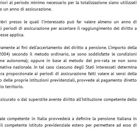
ori al periodo minimo necessario per la totalizzazione siano utilizzati
no un anno di assicurazione.
embri presso le quali l’interessato può far valere almeno un anno di
 periodi di assicurazione per accertare il raggiungimento del diritto a
esse applica.
vamente ai fini dell’accertamento del diritto a pensione. L’importo della
2004) secondo il metodo ordinario, se sono soddisfatte le condizioni
ione autonoma); oppure in base al metodo del pro-rata se non sono
ativa nazionale. In tal caso ciascuno degli Stati interessati determina
ra proporzionale ai periodi di assicurazione fatti valere ai sensi della
 delle proprie istituzioni previdenziali, provvede al pagamento diretto
o territorio.
icurato o dal superstite avente diritto all’Istituzione competente dello
iale competente in Italia provvederà a definire la pensione italiana in
il competente istituto previdenziale estero per permettere ad esso di