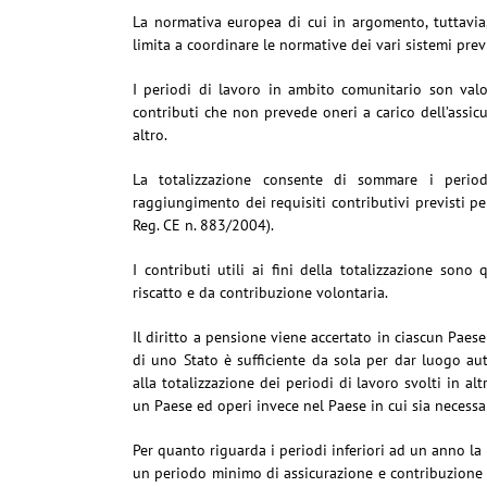
La normativa europea di cui in argomento, tuttavia,
limita a coordinare le normative dei vari sistemi prev
I periodi di lavoro in ambito comunitario son valori
contributi che non prevede oneri a carico dell’assi
altro.
La totalizzazione consente di sommare i periodi
raggiungimento dei requisiti contributivi previsti pe
Reg. CE n. 883/2004).
I contributi utili ai fini della totalizzazione sono q
riscatto e da contribuzione volontaria.
Il diritto a pensione viene accertato in ciascun Paese
di uno Stato è sufficiente da sola per dar luogo au
alla totalizzazione dei periodi di lavoro svolti in al
un Paese ed operi invece nel Paese in cui sia necessar
Per quanto riguarda i periodi inferiori ad un anno la
un periodo minimo di assicurazione e contribuzione d