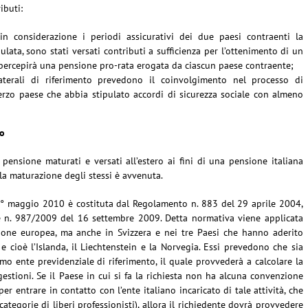
ibuti:
in considerazione i periodi assicurativi dei due paesi contraenti la
lata, sono stati versati contributi a sufficienza per l’ottenimento di un
e percepirà una pensione pro-rata erogata da ciascun paese contraente;
laterali di riferimento prevedono il coinvolgimento nel processo di
terzo paese che abbia stipulato accordi di sicurezza sociale con almeno
no
 pensione maturati e versati all’estero ai fini di una pensione italiana
i la maturazione degli stessi è avvenuta.
1° maggio 2010 è costituta dal Regolamento n. 883 del 29 aprile 2004,
 n. 987/2009 del 16 settembre 2009. Detta normativa viene applicata
nione europea, ma anche in Svizzera e nei tre Paesi che hanno aderito
 cioè l’Islanda, il Liechtenstein e la Norvegia. Essi prevedono che sia
o ente previdenziale di riferimento, il quale provvederà a calcolare la
estioni. Se il Paese in cui si fa la richiesta non ha alcuna convenzione
er entrare in contatto con l’ente italiano incaricato di tale attività, che
categorie di liberi professionisti), allora il richiedente dovrà provvedere