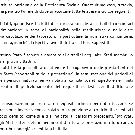
stituto Nazionale della Previdenza Sociale. Quest’ultimo caso, tuttavia,
ha peraltro l’onere di doversi accollare tutte le spese a ciò conseguenti.
fatti, garantisce i diritti di sicurezza sociale ai cittadini comunitari
scriminazione in tema di nazionalità nella retribuzione e nelle altre
ra circolazione dei lavoratori. In particolare, la normativa comunitaria,
unità, nonché ai rispettivi aventi dritto e ai loro superstiti:
ascuno Stato è tenuto a garantire ai cittadini degli altri Stati membri lo
 ai propri cittadini;
quisiti e la possibilità di ottenere il pagamento delle prestazioni nel
o Stato (esportabilità della prestazione); la totalizzazione dei periodi di
e i periodi maturati nei vari Stati si cumulano, nel rispetto e nei limiti
sentire il perfezionamento dei requisiti richiesti per il diritto alle
considerazione per verificare i requisiti richiesti per il diritto, come se
 pensione, invece, viene calcolato in proporzione ai contributi accreditati
lcolo definito, come si è già indicato ai paragrafi precedenti, “
pro rata
”.
li Stati esteri determineranno il diritto alle prestazioni a loro carico,
ntribuzione già accreditata in Italia.