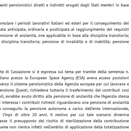
menti pensionistici diretti e indiretti erogati dagli Stati membri in base
cumulare i periodi lavorativi italiani ed esteri per il conseguimento dei
cata anticipata, ordinaria e posticipata al raggiungimento dei requisiti
sione di anzianità, ove applicabile in base alla disciplina transitoria;
disciplina transitoria; pensione di invalidità e di inabilità; pensione
e di Cassazione si è espressa sul tema per tramite della sentenza n.
aliano presso la European Space Agency (ESA) aveva acceso posizioni
erso il sistema pensionistico della Agenzia europea per cui lavorava e
nzione. Questi, richiedeva tuttavia il trasferimento dei contributi così
soli, avrebbe avuto diritto alla pensione di anzianità che l’Agenzia stessa
interessa i contributi richiesti riguardavano una pensione di anzianità
ià conseguito la pensione autonoma a carico dell’ente internazionale,
 l’Inps di oltre 20 anni. Il motivo per cui tale scenario diveniva
sse il presupposto del rischio di sterilizzazione della contribuzione
 esame non rientra infatti nell’ambito di applicazione della totalizzazione