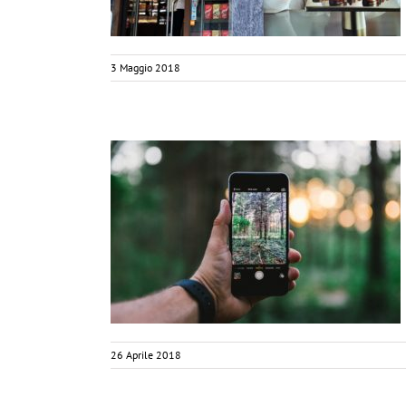
3 Maggio 2018
CCORDO SULLE
onica Lambrou
i
26 Aprile 2018