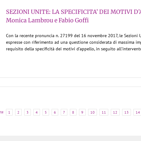
SEZIONI UNITE: LA SPECIFICITA’ DEI MOTIVI D’
Monica Lambrou e Fabio Goffi
Con la recente pronuncia n. 27199 del 16 novembre 2017, le Sezioni U
espresse con riferimento ad una questione considerata di massima impo
requisito della specificità dei motivi d’appello, in seguito all’intervento
te
1
2
3
4
5
6
7
8
9
10
11
12
13
14