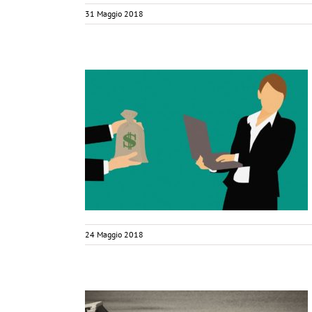
31 Maggio 2018
VVISORIO DI
NUNCIA DELLA
E – Monica
Goffi
24 Maggio 2018