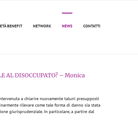
ETÀ BENEFIT
NETWORK
NEWS
CONTATTI
LE AL DISOCCUPATO? – Monica
intervenuta a chiarire nuovamente taluni presupposti
inarmente rilevare come tale forma di danno sia stata
one giurisprudenziale. In particolare, a partire dal