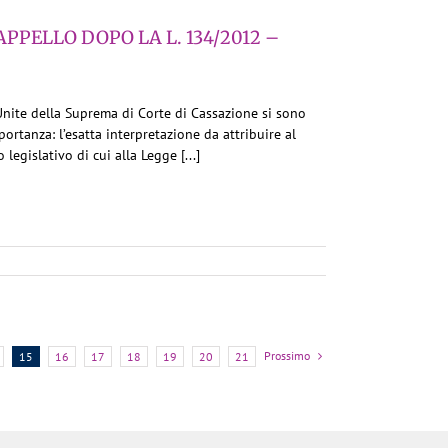
APPELLO DOPO LA L. 134/2012 –
nite della Suprema di Corte di Cassazione si sono
rtanza: l’esatta interpretazione da attribuire al
 legislativo di cui alla Legge [...]
Prossimo
15
16
17
18
19
20
21