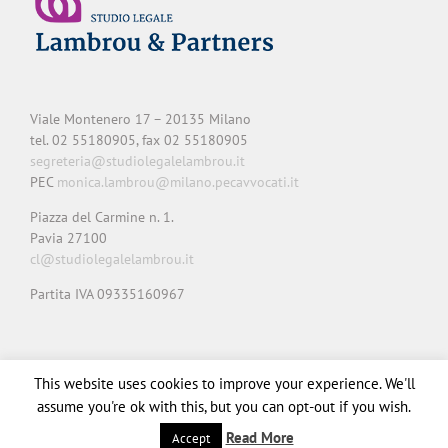
Viale Montenero 17 – 20135 Milano
tel. 02 55180905, fax 02 55180905
segreteria@studiolegalelambrou.it
PEC
monica.lambrou@milano.pecavvocati.it
Piazza del Carmine n. 1.
Pavia 27100
cl@studiolegalelambrou.it
Partita IVA 09335160967
Privacy
Cookie
Note legali
Credits
This website uses cookies to improve your experience. We'll
assume you're ok with this, but you can opt-out if you wish.
Read More
Accept