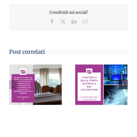
Condividi sui social!
Facebook
X
LinkedIn
Email
Post correlati
CONTROLLI SULLA
POSTA AZIENDALE
DEL LAVORATORE:
LE PILLOLE DEL
sono inutilizzabili se
VENERDI’
eseguiti in virtù solo
di un sospetto – Avv.
Monica Lambrou