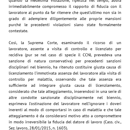
quando la medesima violazione, ripetuta nel tempo, abbia
irrimediabilmente compromesso il rapporto di fiducia con il
lavoratore al punto da far ritenere che quest’ultimo non sia in
grado di adempiere diligentemente alle proprie mansioni
purché le precedenti violazioni siano state formalmente
contestate.
Così, la Suprema Corte, esaminando il ricorso di un
lavoratore, assente a visita di controllo e licenziato per
recidiva (pur se nel caso di specie il CCNL prevedeva una
sanzione di natura conservativa) per precedenti sanzioni
disciplinari nel biennio, ha ritenuto costituire giusta causa di
licenziamento l’immotivata assenza del lavoratore alla visita di
controllo per malattia, osservando che tale assenza era
sufficiente ad integrare giusta causa di licenziamento,
considerato che tale atteggiamento, inserendosi in una serie di
altre condotte sanzionate disciplinarmente nel biennio,
esprimeva l’ostinazione del lavoratore nell’ignorare i doveri
inerenti al modo di comportarsi in caso di malattia e che tale
atteggiamento è da considerarsi motivo atto a compromettere
in modo irreversibile la fiducia del datore di lavoro (Cass. civ.,
Sez. lavoro, 28/01/2015, n. 1603).