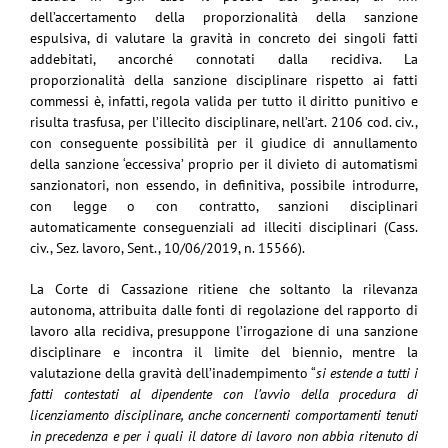
dell’accertamento della proporzionalità della sanzione
espulsiva, di valutare la gravità in concreto dei singoli fatti
addebitati, ancorché connotati dalla recidiva. La
proporzionalità della sanzione disciplinare rispetto ai fatti
commessi è, infatti, regola valida per tutto il diritto punitivo e
risulta trasfusa, per l’illecito disciplinare, nell’art. 2106 cod. civ.,
con conseguente possibilità per il giudice di annullamento
della sanzione ‘eccessiva’ proprio per il divieto di automatismi
sanzionatori, non essendo, in definitiva, possibile introdurre,
con legge o con contratto, sanzioni disciplinari
automaticamente conseguenziali ad illeciti disciplinari (Cass.
civ., Sez. lavoro, Sent., 10/06/2019, n. 15566).
La Corte di Cassazione ritiene che soltanto la rilevanza
autonoma, attribuita dalle fonti di regolazione del rapporto di
lavoro alla recidiva, presuppone l’irrogazione di una sanzione
disciplinare e incontra il limite del biennio, mentre la
valutazione della gravità dell’inadempimento “
si estende a tutti i
fatti contestati al dipendente con l’avvio della procedura di
licenziamento disciplinare, anche concernenti comportamenti tenuti
in precedenza e per i quali il datore di lavoro non abbia ritenuto di