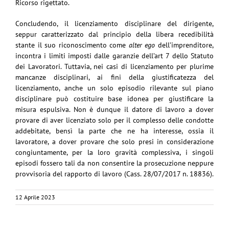
Ricorso rigettato.
Concludendo, il licenziamento disciplinare del dirigente,
seppur caratterizzato dal principio della libera recedibilità
stante il suo riconoscimento come
alter ego
dell’imprenditore,
incontra i limiti imposti dalle garanzie dell’art 7 dello Statuto
dei Lavoratori. Tuttavia, nei casi di licenziamento per plurime
mancanze disciplinari, ai fini della giustificatezza del
licenziamento, anche un solo episodio rilevante sul piano
disciplinare può costituire base idonea per giustificare la
misura espulsiva. Non è dunque il datore di lavoro a dover
provare di aver licenziato solo per il complesso delle condotte
addebitate, bensì la parte che ne ha interesse, ossia il
lavoratore, a dover provare che solo presi in considerazione
congiuntamente, per la loro gravità complessiva, i singoli
episodi fossero tali da non consentire la prosecuzione neppure
provvisoria del rapporto di lavoro (Cass. 28/07/2017 n. 18836).
12 Aprile 2023