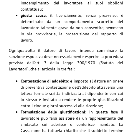
inadempimento del lavoratore ai suoi obblighi
contrattuali;
giusta causa
: il licenziamento, senza preavviso, è
determinato da un comportamento scorretto del
lavoratore talmente grave da non consentire, nemmeno
in via provvisoria, la prosecuzione del rapporto di
lavoro.
Ogniqualvolta il datore di lavoro intenda comminare la
sanzione espulsiva deve necessariamente esperire la procedura
prevista dall’art. 7 della Legge 300/1970 (Statuto dei
Lavoratori), che si articola in tre fasi:
Contestazione di addebito
: è imposto al datore un onere
di preventiva contestazione dell’addebito attraverso una
lettera formale scritta indirizzata al dipendente con cui
lo stesso è invitato a rendere le proprie giustificazioni
entro i cinque giorni successivi alla ricezione;
Formulazione delle giustificazioni
: in questa fase il
lavoratore può farsi assistere da un rappresentante del
sindacato cui aderisce o conferisce mandato. La
Cassazione ha tuttavia chiarito che il suddetto termine