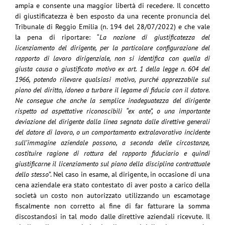
ampia e consente una maggior libertà di recedere. Il concetto
di giustificatezza è ben esposto da una recente pronuncia del
Tribunale di Reggio Emilia (n. 194 del 28/07/2022) e che vale
la pena di riportare: “
La nozione di giustificatezza del
licenziamento del dirigente, per la particolare configurazione del
rapporto di lavoro dirigenziale, non si identifica con quella di
giusta causa o giustificato motivo ex art. 1 della legge n. 604 del
1966, potendo rilevare qualsiasi motivo, purché apprezzabile sul
piano del diritto, idoneo a turbare il legame di fiducia con il datore.
Ne consegue che anche la semplice inadeguatezza del dirigente
rispetto ad aspettative riconoscibili “ex ante”, o una importante
deviazione del dirigente dalla linea segnata dalle direttive generali
del datore di lavoro, o un comportamento extralavorativo incidente
sull’immagine aziendale possono, a seconda delle circostanze,
costituire ragione di rottura del rapporto fiduciario e quindi
giustificarne il licenziamento sul piano della disciplina contrattuale
dello stesso
”. Nel caso in esame, al dirigente, in occasione di una
cena aziendale era stato contestato di aver posto a carico della
società un costo non autorizzato utilizzando un escamotage
fiscalmente non corretto al fine di far fatturare la somma
discostandosi in tal modo dalle direttive aziendali ricevute. Il