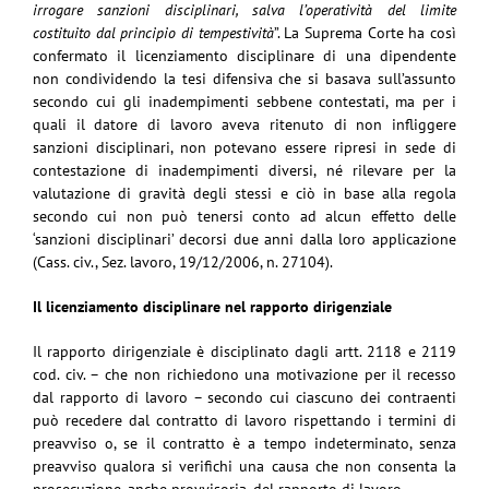
irrogare sanzioni disciplinari, salva l’operatività del limite
costituito dal principio di tempestività
”. La Suprema Corte ha così
confermato il licenziamento disciplinare di una dipendente
non condividendo la tesi difensiva che si basava sull’assunto
secondo cui gli inadempimenti sebbene contestati, ma per i
quali il datore di lavoro aveva ritenuto di non infliggere
sanzioni disciplinari, non potevano essere ripresi in sede di
contestazione di inadempimenti diversi, né rilevare per la
valutazione di gravità degli stessi e ciò in base alla regola
secondo cui non può tenersi conto ad alcun effetto delle
‘sanzioni disciplinari’ decorsi due anni dalla loro applicazione
(Cass. civ., Sez. lavoro, 19/12/2006, n. 27104).
Il licenziamento disciplinare nel rapporto dirigenziale
Il rapporto dirigenziale è disciplinato dagli artt. 2118 e 2119
cod. civ. – che non richiedono una motivazione per il recesso
dal rapporto di lavoro – secondo cui ciascuno dei contraenti
può recedere dal contratto di lavoro rispettando i termini di
preavviso o, se il contratto è a tempo indeterminato, senza
preavviso qualora si verifichi una causa che non consenta la
prosecuzione, anche provvisoria, del rapporto di lavoro.