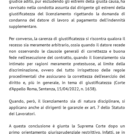
giudice adito, pur escludendo gli estremi della giusta causa, ha
ravvisato nella condotta assunta dal dirigente gli estremi della
giustificatezza del licenziamento rigettando la domanda di
condanna del datore di lavoro al pagamento dell’indennità
supplementare.
Per converso, la carenza di giustificatezza si riscontra qualora il
recesso sia meramente arbitrario, ossia quando il datore recede
non osservando le clausole generali di correttezza e buona
fede nell’esecuzione del contratto, quando il licenziamento sia
intimato per ragioni meramente pretestuose, al limite della
discriminazione, ovvero del tutto irrispettoso delle regole
procedimentali che assicurano la correttezza dell’esercizio del
diritto e, più in generale, in tema di giustificatezza (Corte
d’Appello Roma, Sentenza, 15/04/2022, n. 1638).
Quando, però, il licenziamento sia di natura disciplinare, si
applicano anche ai dirigenti le garanzie
ex
art. 7 dello Statuto
dei Lavoratori.
A questa conclusione è giunta la Suprema Corte dopo un
primo orientamento giurisprudenziale restrittivo. Infatti, se in