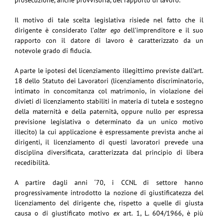
Il motivo di tale scelta legislativa risiede nel fatto che il
dirigente è considerato l’
alter ego
dell’imprenditore e il suo
rapporto con il datore di lavoro è caratterizzato da un
notevole grado di fiducia.
A parte le ipotesi del licenziamento illegittimo previste dall’art.
18 dello Statuto dei Lavoratori (licenziamento discriminatorio,
intimato in concomitanza col matrimonio, in violazione dei
divieti di licenziamento stabiliti in materia di tutela e sostegno
della maternità e della paternità, oppure nullo per espressa
previsione legislativa o determinato da un unico motivo
illecito) la cui applicazione è espressamente prevista anche ai
dirigenti, il licenziamento di questi lavoratori prevede una
disciplina diversificata, caratterizzata dal principio di libera
recedibilità.
A partire dagli anni ‘70, i CCNL di settore hanno
progressivamente introdotto la nozione di giustificatezza del
licenziamento del dirigente che, rispetto a quelle di giusta
causa o di giustificato motivo
ex
art. 1, L. 604/1966, è più