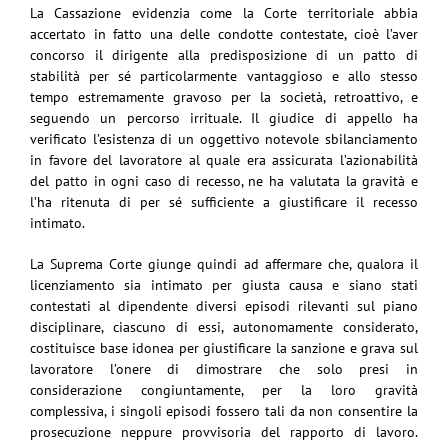
La Cassazione evidenzia come la Corte territoriale abbia
accertato in fatto una delle condotte contestate, cioè l’aver
concorso il dirigente alla predisposizione di un patto di
stabilità per sé particolarmente vantaggioso e allo stesso
tempo estremamente gravoso per la società, retroattivo, e
seguendo un percorso irrituale. Il giudice di appello ha
verificato l’esistenza di un oggettivo notevole sbilanciamento
in favore del lavoratore al quale era assicurata l’azionabilità
del patto in ogni caso di recesso, ne ha valutata la gravità e
l’ha ritenuta di per sé sufficiente a giustificare il recesso
intimato.
La Suprema Corte giunge quindi ad affermare che, qualora il
licenziamento sia intimato per giusta causa e siano stati
contestati al dipendente diversi episodi rilevanti sul piano
disciplinare, ciascuno di essi, autonomamente considerato,
costituisce base idonea per giustificare la sanzione e grava sul
lavoratore l’onere di dimostrare che solo presi in
considerazione congiuntamente, per la loro gravità
complessiva, i singoli episodi fossero tali da non consentire la
prosecuzione neppure provvisoria del rapporto di lavoro.