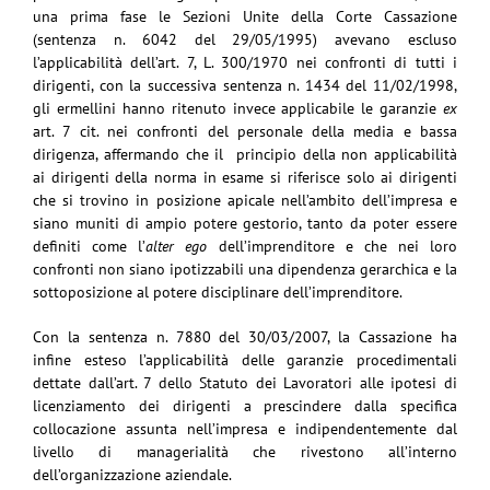
una prima fase le Sezioni Unite della Corte Cassazione
(sentenza n. 6042 del 29/05/1995) avevano escluso
l’applicabilità dell’art. 7, L. 300/1970 nei confronti di tutti i
dirigenti, con la successiva sentenza n. 1434 del 11/02/1998,
gli ermellini hanno ritenuto invece applicabile le garanzie
ex
art. 7 cit. nei confronti del personale della media e bassa
dirigenza, affermando che il principio della non applicabilità
ai dirigenti della norma in esame si riferisce solo ai dirigenti
che si trovino in posizione apicale nell’ambito dell’impresa e
siano muniti di ampio potere gestorio, tanto da poter essere
definiti come l’
alter ego
dell’imprenditore e che nei loro
confronti non siano ipotizzabili una dipendenza gerarchica e la
sottoposizione al potere disciplinare dell’imprenditore.
Con la sentenza n. 7880 del 30/03/2007, la Cassazione ha
infine esteso l’applicabilità delle garanzie procedimentali
dettate dall’art. 7 dello Statuto dei Lavoratori alle ipotesi di
licenziamento dei dirigenti a prescindere dalla specifica
collocazione assunta nell’impresa e indipendentemente dal
livello di managerialità che rivestono all’interno
dell’organizzazione aziendale.