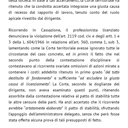
della società. In base a tali accertamenti, la Corte territoriale ha
ritenuto che la condotta accertata integrasse una giusta causa
di recesso dal rapporto di lavoro, tenuto conto del ruolo
apicale rivestito dal dirigente.
Ricorrendo in Cassazione, il professionista licenziato
denunciava la violazione dell’art. 2119 cod. civ. e degli artt. 1 e
3 della L. 604/1966 in relazione all’art. 360, comma 1, sub 3,
lamentando come la Corte territoriale avesse ignorato tutte le
circostanze del caso concreto, ed
in primis
il fatto che nel
secondo punto della contestazione disciplinare si
contestavano al ricorrente svariate omissioni di azioni mirate a
contenere i costi: addebito ritenuto in primo grado “
del tutto
destituito di fondamento
” e sufficiente “
ad escludere la giusta
causa di licenziamento
”. La Corte, secondo le doglianze del
dirigente, non aveva esaminato questi punti, ritenendo
assorbite dalla contestazione relativa al patto di stabilità tutte
le altre censure delle parti. Ha anzi accertato che il ricorrente
avrebbe “
artatamente elaborato
” il patto di stabilità, sfruttando
l’appoggio dell’amministratore delegato, senza che però fosse
stata offerta alcuna prova di tali presupposti di fatto.