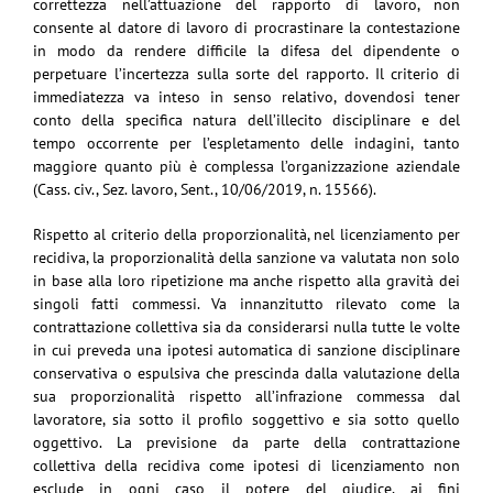
correttezza nell’attuazione del rapporto di lavoro, non
consente al datore di lavoro di procrastinare la contestazione
in modo da rendere difficile la difesa del dipendente o
perpetuare l’incertezza sulla sorte del rapporto. Il criterio di
immediatezza va inteso in senso relativo, dovendosi tener
conto della specifica natura dell’illecito disciplinare e del
tempo occorrente per l’espletamento delle indagini, tanto
maggiore quanto più è complessa l’organizzazione aziendale
(Cass. civ., Sez. lavoro, Sent., 10/06/2019, n. 15566).
Rispetto al criterio della proporzionalità, nel licenziamento per
recidiva, la proporzionalità della sanzione va valutata non solo
in base alla loro ripetizione ma anche rispetto alla gravità dei
singoli fatti commessi. Va innanzitutto rilevato come la
contrattazione collettiva sia da considerarsi nulla tutte le volte
in cui preveda una ipotesi automatica di sanzione disciplinare
conservativa o espulsiva che prescinda dalla valutazione della
sua proporzionalità rispetto all’infrazione commessa dal
lavoratore, sia sotto il profilo soggettivo e sia sotto quello
oggettivo. La previsione da parte della contrattazione
collettiva della recidiva come ipotesi di licenziamento non
esclude in ogni caso il potere del giudice, ai fini