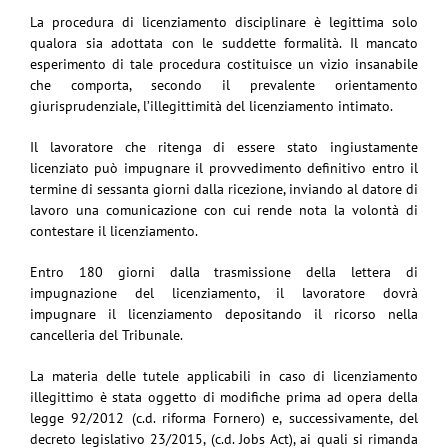
La procedura di licenziamento disciplinare è legittima solo
qualora sia adottata con le suddette formalità. Il mancato
esperimento di tale procedura costituisce un vizio insanabile
che comporta, secondo il prevalente orientamento
giurisprudenziale, l’illegittimità del licenziamento intimato.
Il lavoratore che ritenga di essere stato ingiustamente
licenziato può impugnare il provvedimento definitivo entro il
termine di sessanta giorni dalla ricezione, inviando al datore di
lavoro una comunicazione con cui rende nota la volontà di
contestare il licenziamento.
Entro 180 giorni dalla trasmissione della lettera di
impugnazione del licenziamento, il lavoratore dovrà
impugnare il licenziamento depositando il ricorso nella
cancelleria del Tribunale.
La materia delle tutele applicabili in caso di licenziamento
illegittimo è stata oggetto di modifiche prima ad opera della
legge 92/2012 (c.d. riforma Fornero) e, successivamente, del
decreto legislativo 23/2015, (c.d. Jobs Act), ai quali si rimanda