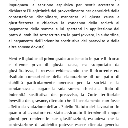
impugnava la sanzione espulsiva per sentir accertare e
dichiarare l’illegittimità del provvedimento per genericità della
contestazione disciplinare, mancanza di giusta causa e
giustificatezza e chiedeva la condanna della società al
pagamento delle somme a lui spettanti in applicazione del
patto di stabilità sottoscritto tra le parti (ovvero, in subordine,
al pagamento dell’indennità sostitutiva del preavviso e delle
altre somme dovute).
Mentre il giudice di primo grado accolse solo in parte il ricorso
e ritenne privo di giusta causa, ma supportato da
giustificatezza, il recesso evidenziando che il ricorrente era
risultato compartecipe della elaborazione di un patto di
stabilità particolarmente oneroso per la società e la
condannava a pagare la sola somma chiesta a titolo di
indennità sostitutiva del preavviso, la Corte territoriale
investita del gravame, ritenuto che il licenziamento non fosse
affetto da violazione dell’art. 7 dello Statuto dei Lavoratori in
quanto al lavoratore era stato assicurato il termine di cinque
giorni per rendere le sue giustificazioni, escludeva che la
contestazione di addebito potesse essere ritenuta generica