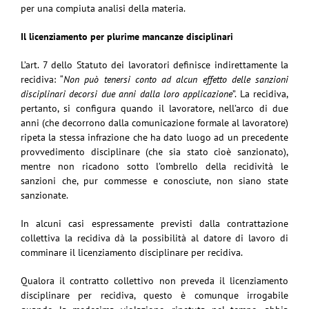
per una compiuta analisi della materia.
Il licenziamento per plurime mancanze disciplinari
L’art. 7 dello Statuto dei lavoratori definisce indirettamente la
recidiva: “
Non può tenersi conto ad alcun effetto delle sanzioni
disciplinari decorsi due anni dalla loro applicazione
”. La recidiva,
pertanto, si configura quando il lavoratore, nell’arco di due
anni (che decorrono dalla comunicazione formale al lavoratore)
ripeta la stessa infrazione che ha dato luogo ad un precedente
provvedimento disciplinare (che sia stato cioè sanzionato),
mentre non ricadono sotto l’ombrello della recidività le
sanzioni che, pur commesse e conosciute, non siano state
sanzionate.
In alcuni casi espressamente previsti dalla contrattazione
collettiva la recidiva dà la possibilità al datore di lavoro di
comminare il licenziamento disciplinare per recidiva.
Qualora il contratto collettivo non preveda il licenziamento
disciplinare per recidiva, questo è comunque irrogabile