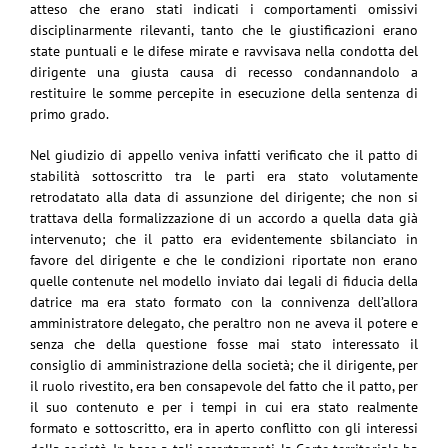
atteso che erano stati indicati i comportamenti omissivi
disciplinarmente rilevanti, tanto che le giustificazioni erano
state puntuali e le difese mirate e ravvisava nella condotta del
dirigente una giusta causa di recesso condannandolo a
restituire le somme percepite in esecuzione della sentenza di
primo grado.
Nel giudizio di appello veniva infatti verificato che il patto di
stabilità sottoscritto tra le parti era stato volutamente
retrodatato alla data di assunzione del dirigente; che non si
trattava della formalizzazione di un accordo a quella data già
intervenuto; che il patto era evidentemente sbilanciato in
favore del dirigente e che le condizioni riportate non erano
quelle contenute nel modello inviato dai legali di fiducia della
datrice ma era stato formato con la connivenza dell’allora
amministratore delegato, che peraltro non ne aveva il potere e
senza che della questione fosse mai stato interessato il
consiglio di amministrazione della società; che il dirigente, per
il ruolo rivestito, era ben consapevole del fatto che il patto, per
il suo contenuto e per i tempi in cui era stato realmente
formato e sottoscritto, era in aperto conflitto con gli interessi