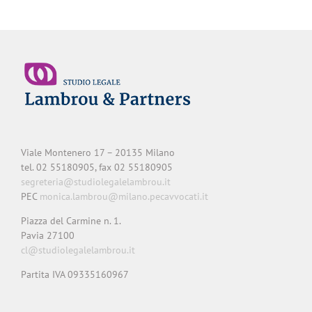
Viale Montenero 17 – 20135 Milano
tel. 02 55180905, fax 02 55180905
segreteria@studiolegalelambrou.it
PEC
monica.lambrou@milano.pecavvocati.it
Piazza del Carmine n. 1.
Pavia 27100
cl@studiolegalelambrou.it
Partita IVA 09335160967