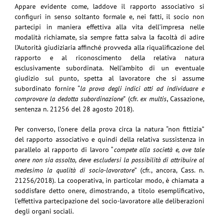
Appare evidente come, laddove il rapporto associativo si
configuri in senso soltanto formale e, nei fatti, il socio non
partecipi in maniera effettiva alla vita dell’impresa nelle
modalità richiamate, sia sempre fatta salva la facoltà di adire
l’Autorità giudiziaria affinché provveda alla riqualificazione del
rapporto e al riconoscimento della relativa natura
esclusivamente subordinata. Nell’ambito di un eventuale
giudizio sul punto, spetta al lavoratore che si assume
subordinato fornire “
la prova degli indici atti ad individuare e
comprovare la dedotta subordinazione”
(cfr.
ex multis
, Cassazione,
sentenza n. 21256 del 28 agosto 2018).
Per converso, l’onere della prova circa la natura “non fittizia”
del rapporto associativo e quindi della relativa sussistenza in
parallelo al rapporto di lavoro “
compete alla società e, ove tale
onere non sia assolto, deve escludersi la possibilità di attribuire al
medesimo la qualità di socio-lavoratore
” (cfr., ancora, Cass. n.
21256/2018). La cooperativa, in particolar modo, è chiamata a
soddisfare detto onere, dimostrando, a titolo esemplificativo,
l’effettiva partecipazione del socio-lavoratore alle deliberazioni
degli organi sociali.