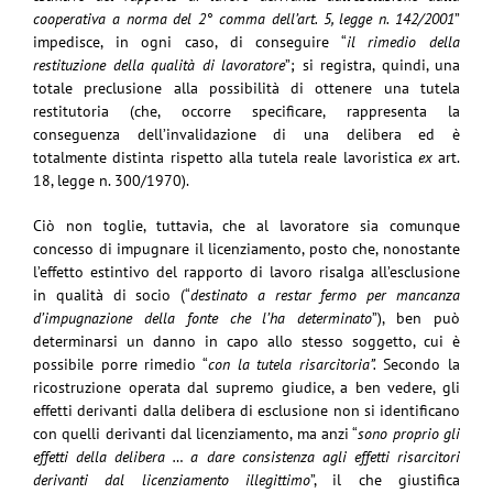
cooperativa a norma del 2° comma dell’art. 5, legge n. 142/2001
”
impedisce, in ogni caso, di conseguire “
il rimedio della
restituzione della qualità di lavoratore
”; si registra, quindi, una
totale preclusione alla possibilità di ottenere una tutela
restitutoria (che, occorre specificare, rappresenta la
conseguenza dell’invalidazione di una delibera ed è
totalmente distinta rispetto alla tutela reale lavoristica
ex
art.
18, legge n. 300/1970).
Ciò non toglie, tuttavia, che al lavoratore sia comunque
concesso di impugnare il licenziamento, posto che, nonostante
l’effetto estintivo del rapporto di lavoro risalga all’esclusione
in qualità di socio (“
destinato a restar fermo per mancanza
d’impugnazione della fonte che l’ha determinato
”), ben può
determinarsi un danno in capo allo stesso soggetto, cui è
possibile porre rimedio “
con la tutela risarcitoria”.
Secondo la
ricostruzione operata dal supremo giudice, a ben vedere, gli
effetti derivanti dalla delibera di esclusione non si identificano
con quelli derivanti dal licenziamento, ma anzi “
sono proprio gli
effetti della delibera … a dare consistenza agli effetti risarcitori
derivanti dal licenziamento illegittimo
”, il che giustifica