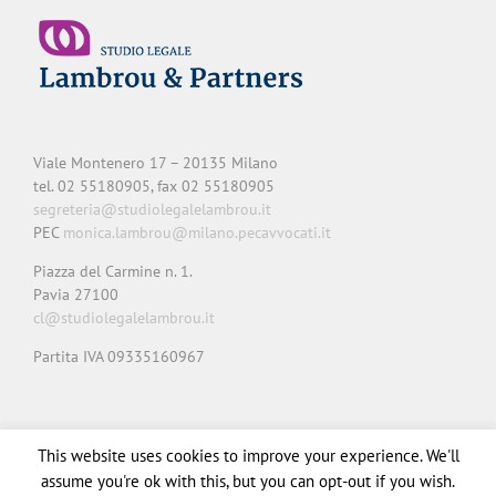
Viale Montenero 17 – 20135 Milano
tel. 02 55180905, fax 02 55180905
segreteria@studiolegalelambrou.it
PEC
monica.lambrou@milano.pecavvocati.it
Piazza del Carmine n. 1.
Pavia 27100
cl@studiolegalelambrou.it
Partita IVA 09335160967
Privacy
Cookie
Note legali
Credits
This website uses cookies to improve your experience. We'll
assume you're ok with this, but you can opt-out if you wish.