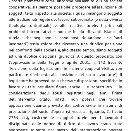
Occorre premettere come, ancorché nell’ambito di una società
cooperativa, sia sempre possibile procedere all’assunzione di
soggetti terzi rispetto alla società, i quali rimangono soggetti
alle tradizionali regole del lavoro subordinato (o della diversa
tipologia contrattuale) e alle relative tutele. I principali
problemi interpretativi – nonché le più rilevanti istanze di
tutela – che negli anni si sono posti riguardano i c.d. “soci
lavoratori”, ossia coloro che rivestano una duplice posizione
nei confronti della società e, allo stesso tempo, siano soggetti
ad una duplice disciplina giuridica. A questo proposito, con
l’approvazione della legge 3 aprile 2001, n. 142 (recante
“Revisione della legislazione in materia cooperativistica, con
particolare riferimento alla posizione del socio lavoratore”), il
legislatore ha provveduto a riservare disposizioni specifiche in
favore di tale peculiare figura, anche – e soprattutto – in
considerazione degli abusi registrati negli anni. Prima
dell’intervento citato, infatti, non poteva che trovare
applicazione quanto previsto dal codice civile in materia di
prestazione del socio d’opera (si veda, al riguardo, l’articolo
2263 c.c.), cosicché le maggiori tutele per i lavoratori
disciplinate dalle norme di diritto del lavoro erano state
apprestate soltanto per mezzo dell’interpretazione operata