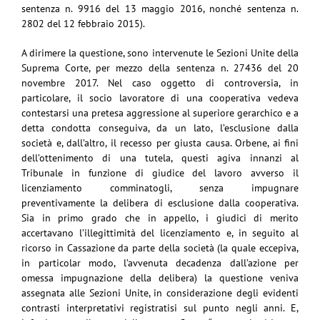
sentenza n. 9916 del 13 maggio 2016, nonché sentenza n.
2802 del 12 febbraio 2015).
A dirimere la questione, sono intervenute le Sezioni Unite della
Suprema Corte, per mezzo della sentenza n. 27436 del 20
novembre 2017. Nel caso oggetto di controversia, in
particolare, il socio lavoratore di una cooperativa vedeva
contestarsi una pretesa aggressione al superiore gerarchico e a
detta condotta conseguiva, da un lato, l’esclusione dalla
società e, dall’altro, il recesso per giusta causa. Orbene, ai fini
dell’ottenimento di una tutela, questi agiva innanzi al
Tribunale in funzione di giudice del lavoro avverso il
licenziamento comminatogli, senza impugnare
preventivamente la delibera di esclusione dalla cooperativa.
Sia in primo grado che in appello, i giudici di merito
accertavano l’illegittimità del licenziamento e, in seguito al
ricorso in Cassazione da parte della società (la quale eccepiva,
in particolar modo, l’avvenuta decadenza dall’azione per
omessa impugnazione della delibera) la questione veniva
assegnata alle Sezioni Unite, in considerazione degli evidenti
contrasti interpretativi registratisi sul punto negli anni. E,