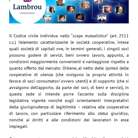
Il Codice civile individua nello “
scopo mutualistico
” (art. 2511
c.c.) l’elemento caratterizzante le società cooperative, intese
quali società di capitali ove, in termini generali, i singoli soci
possono godere di servizi, beni ovvero lavoro, appunto, a
condizioni maggiormente convenienti e vantaggiose rispetto a
quanto offerto dal mercato. Orbene, al netto delle ipotesi delle
cooperative di utenza (che svolgono la propria attività in
favore di soci consumatori ovvero utenti) e di supporto (che si
avvalgono dell’apporto, da parte dei soci, di beni e servizi), in
questa sede si intende porre l’accento sulla disciplina
legislativa vigente nonché sugli orientamenti interpretativi
della giurisprudenza di legittimità – relativa alle cooperative
di lavoro, con particolare riferimento allo
status
giuridico,
nonché ai diritti e alle condizioni dei lavoratori in esse
impiegati.