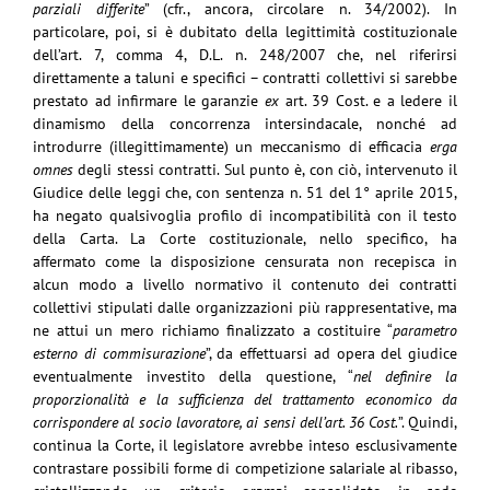
parziali differite
” (cfr., ancora, circolare n. 34/2002). In
particolare, poi, si è dubitato della legittimità costituzionale
dell’art. 7, comma 4, D.L. n. 248/2007 che, nel riferirsi
direttamente a taluni e specifici – contratti collettivi si sarebbe
prestato ad infirmare le garanzie
ex
art. 39 Cost. e a ledere il
dinamismo della concorrenza intersindacale, nonché ad
introdurre (illegittimamente) un meccanismo di efficacia
erga
omnes
degli stessi contratti. Sul punto è, con ciò, intervenuto il
Giudice delle leggi che, con sentenza n. 51 del 1° aprile 2015,
ha negato qualsivoglia profilo di incompatibilità con il testo
della Carta. La Corte costituzionale, nello specifico, ha
affermato come la disposizione censurata non recepisca in
alcun modo a livello normativo il contenuto dei contratti
collettivi stipulati dalle organizzazioni più rappresentative, ma
ne attui un mero richiamo finalizzato a costituire “
parametro
esterno di commisurazione
”, da effettuarsi ad opera del giudice
eventualmente investito della questione, “
nel definire la
proporzionalità e la sufficienza del trattamento economico da
corrispondere al socio lavoratore, ai sensi dell’art. 36 Cost.
”. Quindi,
continua la Corte, il legislatore avrebbe inteso esclusivamente
contrastare possibili forme di competizione salariale al ribasso,