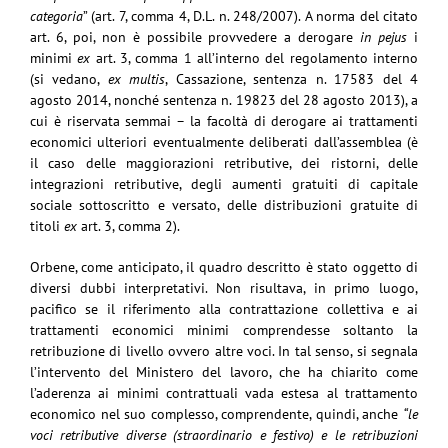
categoria
” (art. 7, comma 4, D.L. n. 248/2007). A norma del citato
art. 6, poi, non è possibile provvedere a derogare
in pejus
i
minimi
ex
art. 3, comma 1 all’interno del regolamento interno
(si vedano,
ex multis
, Cassazione, sentenza n. 17583 del 4
agosto 2014, nonché sentenza n. 19823 del 28 agosto 2013), a
cui è riservata semmai – la facoltà di derogare ai trattamenti
economici ulteriori eventualmente deliberati dall’assemblea (è
il caso delle maggiorazioni retributive, dei ristorni, delle
integrazioni retributive, degli aumenti gratuiti di capitale
sociale sottoscritto e versato, delle distribuzioni gratuite di
titoli
ex
art. 3, comma 2).
Orbene, come anticipato, il quadro descritto è stato oggetto di
diversi dubbi interpretativi. Non risultava, in primo luogo,
pacifico se il riferimento alla contrattazione collettiva e ai
trattamenti economici minimi comprendesse soltanto la
retribuzione di livello ovvero altre voci. In tal senso, si segnala
l’intervento del Ministero del lavoro, che ha chiarito come
l’aderenza ai minimi contrattuali vada estesa al trattamento
economico nel suo complesso, comprendente, quindi, anche
“le
voci retributive diverse (straordinario e festivo) e le retribuzioni