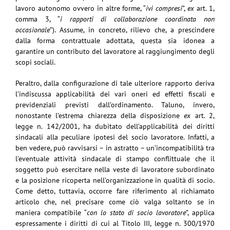
lavoro autonomo ovvero in altre forme, “
ivi compresi
”,
ex
art. 1,
comma 3, “
i rapporti di collaborazione coordinata non
occasionale
”). Assume, in concreto, rilievo che, a prescindere
dalla forma contrattuale adottata, questa sia idonea a
garantire un contributo del lavoratore al raggiungimento degli
scopi sociali.
Peraltro, dalla configurazione di tale ulteriore rapporto deriva
l’indiscussa applicabilità dei vari oneri ed effetti fiscali e
previdenziali previsti dall’ordinamento. Taluno, invero,
nonostante l’estrema chiarezza della disposizione
ex
art. 2,
legge n. 142/2001, ha dubitato dell’applicabilità dei diritti
sindacali alla peculiare ipotesi del socio lavoratore. Infatti, a
ben vedere, può ravvisarsi – in astratto – un’incompatibilità tra
l’eventuale attività sindacale di stampo conflittuale che il
soggetto può esercitare nella veste di lavoratore subordinato
e la posizione ricoperta nell’organizzazione in qualità di socio.
Come detto, tuttavia, occorre fare riferimento al richiamato
articolo che, nel precisare come ciò valga soltanto se in
maniera compatibile “
con lo stato di socio lavoratore
”, applica
espressamente i diritti di cui al Titolo III, legge n. 300/1970