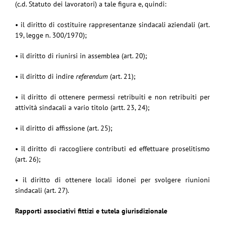
(c.d. Statuto dei lavoratori) a tale figura e, quindi:
• il diritto di costituire rappresentanze sindacali aziendali (art.
19, legge n. 300/1970);
• il diritto di riunirsi in assemblea (art. 20);
• il diritto di indire
referendum
(art. 21);
• il diritto di ottenere permessi retribuiti e non retribuiti per
attività sindacali a vario titolo (artt. 23, 24);
• il diritto di affissione (art. 25);
• il diritto di raccogliere contributi ed effettuare proselitismo
(art. 26);
• il diritto di ottenere locali idonei per svolgere riunioni
sindacali (art. 27)
.
Rapporti associativi fittizi e tutela giurisdizionale