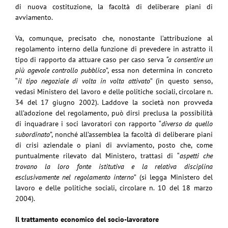
di nuova costituzione, la facoltà di deliberare piani di
avviamento.
Va, comunque, precisato che, nonostante l’attribuzione al
regolamento interno della funzione di prevedere in astratto il
tipo di rapporto da attuare caso per caso serva
“a consentire un
più agevole controllo pubblico
”, essa non determina in concreto
“
il tipo negoziale di volta in volta attivato
” (in questo senso,
vedasi Ministero del lavoro e delle politiche sociali, circolare n.
34 del 17 giugno 2002). Laddove la società non provveda
all’adozione del regolamento, può dirsi preclusa la possibilità
di inquadrare i soci lavoratori con rapporto “
diverso da quello
subordinato
”, nonché all’assemblea la facoltà di deliberare piani
di crisi aziendale o piani di avviamento, posto che, come
puntualmente rilevato dal Ministero, trattasi di “
aspetti che
trovano la loro fonte istitutiva e la relativa disciplina
esclusivamente nel regolamento interno
” (si legga Ministero del
lavoro e delle politiche sociali, circolare n. 10 del 18 marzo
2004).
Il trattamento economico del socio-lavoratore