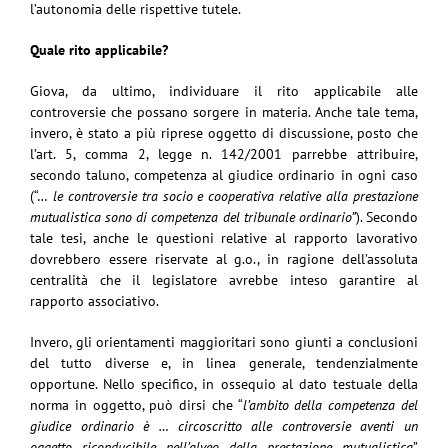
l’autonomia delle rispettive tutele.
Quale rito applicabile?
Giova, da ultimo, individuare il rito applicabile alle
controversie che possano sorgere in materia. Anche tale tema,
invero, è stato a più riprese oggetto di discussione, posto che
l’art. 5, comma 2, legge n. 142/2001 parrebbe attribuire,
secondo taluno, competenza al giudice ordinario in ogni caso
(“…
le controversie tra socio e cooperativa relative alla prestazione
mutualistica sono di competenza del tribunale ordinario”
). Secondo
tale tesi, anche le questioni relative al rapporto lavorativo
dovrebbero essere riservate al g.o., in ragione dell’assoluta
centralità che il legislatore avrebbe inteso garantire al
rapporto associativo.
Invero, gli orientamenti maggioritari sono giunti a conclusioni
del tutto diverse e, in linea generale, tendenzialmente
opportune. Nello specifico, in ossequio al dato testuale della
norma in oggetto, può dirsi che “
l’ambito della competenza del
giudice ordinario è … circoscritto alle controversie aventi un
oggetto riconducibile nell’alveo della prestazione mutualistica
”