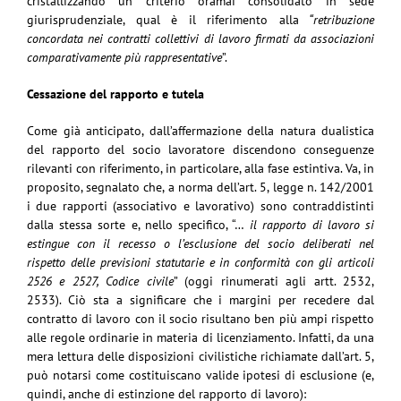
cristallizzando un criterio oramai consolidato in sede
giurisprudenziale, qual è il riferimento alla
“retribuzione
concordata nei contratti collettivi di lavoro firmati da associazioni
comparativamente più rappresentative
”.
Cessazione del rapporto e tutela
Come già anticipato, dall’affermazione della natura dualistica
del rapporto del socio lavoratore discendono conseguenze
rilevanti con riferimento, in particolare, alla fase estintiva. Va, in
proposito, segnalato che, a norma dell’art. 5, legge n. 142/2001
i due rapporti (associativo e lavorativo) sono contraddistinti
dalla stessa sorte e, nello specifico, “…
il rapporto di lavoro si
estingue con il recesso o l’esclusione del socio deliberati nel
rispetto delle previsioni statutarie e in conformità con gli articoli
2526 e 2527, Codice civile
” (oggi rinumerati agli artt. 2532,
2533). Ciò sta a significare che i margini per recedere dal
contratto di lavoro con il socio risultano ben più ampi rispetto
alle regole ordinarie in materia di licenziamento. Infatti, da una
mera lettura delle disposizioni civilistiche richiamate dall’art. 5,
può notarsi come costituiscano valide ipotesi di esclusione (e,
quindi, anche di estinzione del rapporto di lavoro):