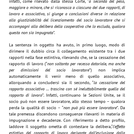
infatti, come rilevato dalla stessa Corte, “
a seconda del peso,
maggiore o minore, che si riconosca a ciascuno dei due rapporti, di
lavoro e associativo, si giunge a conclusioni diverse in relazione
alla giustiziabilità del licenziamento del socio lavoratore che si
accompagni alla delibera della cooperativa che lo escluda, qualora
questa non sia impugnata
”.
La sentenza in oggetto ha avuto, in primo luogo, modo di
dirimere il dubbio circa il collegamento esistente tra i due
rapporti nella fase estintiva, rilevando che, se la cessazione del
rapporto di lavoro (“
non soltanto per recesso datoriale, ma anche
per dimissioni del socio lavoratore
”) non implica
automaticamente il venir meno di quello associativo,
allorquando a concludersi sia il secondo, “
la cessazione del
rapporto associativo … trascina con sé ineluttabilmente quella del
rapporto di lavoro”
. Infatti, continuano le Sezioni Unite, se il
socio può non essere lavoratore, allo stesso tempo – qualora
perda la qualità di socio – “
non può più essere lavoratore”
. Da
tale premessa discendono conseguenze rilevanti in materia di
impugnazione e decadenze. Con riferimento a detto profilo,
laddove il soggetto ometta di contestare la delibera,“
l’effetto
estintivo del rapporto di lavoro derivante dall’esclusione dalla