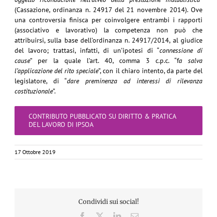
(Cassazione, ordinanza n. 24917 del 21 novembre 2014). Ove
una controversia finisca per coinvolgere entrambi i rapporti
(associativo e lavorativo) la competenza non può che
attribuirsi, sulla base dell’ordinanza n. 24917/2014, al giudice
del lavoro; trattasi, infatti, di un’ipotesi di “
connessione di
cause
” per la quale l’art. 40, comma 3 c.p.c. “f
a salva
l’applicazione del rito speciale
”, con il chiaro intento, da parte del
legislatore, di “
dare preminenza ad interessi di rilevanza
costituzionale
”.
CONTRIBUTO PUBBLICATO SU DIRITTO & PRATICA
DEL LAVORO DI IPSOA
17 Ottobre 2019
Condividi sui social!
Facebook
X
LinkedIn
Email