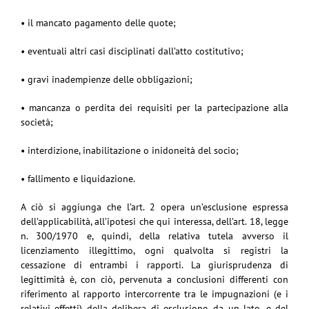
• il mancato pagamento delle quote;
• eventuali altri casi disciplinati dall’atto costitutivo;
• gravi inadempienze delle obbligazioni;
• mancanza o perdita dei requisiti per la partecipazione alla
società;
• interdizione, inabilitazione o inidoneità del socio;
• fallimento e liquidazione.
A ciò si aggiunga che l’art. 2 opera un’esclusione espressa
dell’applicabilità, all’ipotesi che qui interessa, dell’art. 18, legge
n. 300/1970 e, quindi, della relativa tutela avverso il
licenziamento illegittimo, ogni qualvolta si registri la
cessazione di entrambi i rapporti. La giurisprudenza di
legittimità è, con ciò, pervenuta a conclusioni differenti con
riferimento al rapporto intercorrente tra le impugnazioni (e i
relativi effetti) della delibera di esclusione, da un lato, e del