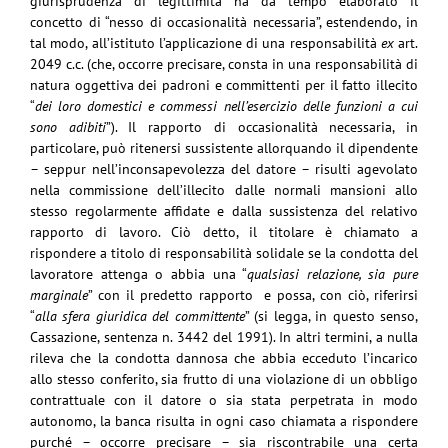
giurisprudenza di legittimità ha da tempo elaborato il
concetto di “nesso di occasionalità necessaria”, estendendo, in
tal modo, all’istituto l’applicazione di una responsabilità
ex
art.
2049 c.c. (che, occorre precisare, consta in una responsabilità di
natura oggettiva dei padroni e committenti per il fatto illecito
“
dei loro domestici e commessi nell’esercizio delle funzioni a cui
sono adibiti
”). Il rapporto di occasionalità necessaria, in
particolare, può ritenersi sussistente allorquando il dipendente
– seppur nell’inconsapevolezza del datore – risulti agevolato
nella commissione dell’illecito dalle normali mansioni allo
stesso regolarmente affidate e dalla sussistenza del relativo
rapporto di lavoro. Ciò detto, il titolare è chiamato a
rispondere a titolo di responsabilità solidale se la condotta del
lavoratore attenga o abbia una “
qualsiasi relazione, sia pure
marginale
” con il predetto rapporto e possa, con ciò, riferirsi
“
alla sfera giuridica del committente
” (si legga, in questo senso,
Cassazione, sentenza n. 3442 del 1991). In altri termini, a nulla
rileva che la condotta dannosa che abbia ecceduto l’incarico
allo stesso conferito, sia frutto di una violazione di un obbligo
contrattuale con il datore o sia stata perpetrata in modo
autonomo, la banca risulta in ogni caso chiamata a rispondere
purché – occorre precisare – sia riscontrabile una certa