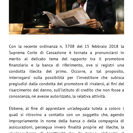
Con la recente ordinanza n. 3708 del 15 febbraio 2018 la
Suprema Corte di Cassazione è tornata a pronunciarsi in
merito al delicato tema del rapporto tra il promotore
finanziario e la banca di riferimento, ove si registri una
condotta illecita del primo. Occorre, a tal proposito,
interrogarsi sulla possibilità per l’investitore che subisca
pregiudizi dalla condotta del promotore di rivalersi, ai fini del
risarcimento del danno, sull’istituto di credito che non fosse a
conoscenza, nè avesse autorizzato, la relativa attività.
Ebbene, al fine di apprestare un’adeguata tutela a coloro i
quali si ritrovino a contatto con un soggetto che, agendo
impropriamente in nome della banca o della compagnia di
assicurazioni, persegua invero finalità proprie ed illecite, la