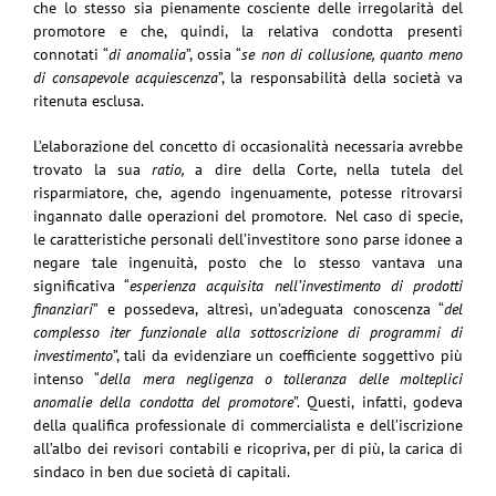
che lo stesso sia pienamente cosciente delle irregolarità del
promotore e che, quindi, la relativa condotta presenti
connotati “
di anomalia
”, ossia “
se non di collusione, quanto meno
di consapevole acquiescenza
”, la responsabilità della società va
ritenuta esclusa.
L’elaborazione del concetto di occasionalità necessaria avrebbe
trovato la sua
ratio,
a dire della Corte, nella tutela del
risparmiatore, che, agendo ingenuamente, potesse ritrovarsi
ingannato dalle operazioni del promotore. Nel caso di specie,
le caratteristiche personali dell’investitore sono parse idonee a
negare tale ingenuità, posto che lo stesso vantava una
significativa “
esperienza acquisita nell’investimento di prodotti
finanziari
” e possedeva, altresì, un’adeguata conoscenza “
del
complesso iter funzionale alla sottoscrizione di programmi di
investimento
”, tali da evidenziare un coefficiente soggettivo più
intenso “
della mera negligenza o tolleranza delle molteplici
anomalie della condotta del promotore
”. Questi, infatti, godeva
della qualifica professionale di commercialista e dell’iscrizione
all’albo dei revisori contabili e ricopriva, per di più, la carica di
sindaco in ben due società di capitali.