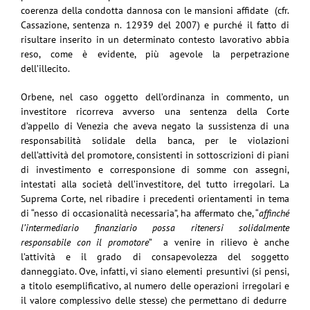
coerenza della condotta dannosa con le mansioni affidate (cfr.
Cassazione, sentenza n. 12939 del 2007) e purché il fatto di
risultare inserito in un determinato contesto lavorativo abbia
reso, come è evidente, più agevole la perpetrazione
dell’illecito.
Orbene, nel caso oggetto dell’ordinanza in commento, un
investitore ricorreva avverso una sentenza della Corte
d’appello di Venezia che aveva negato la sussistenza di una
responsabilità solidale della banca, per le violazioni
dell’attività del promotore, consistenti in sottoscrizioni di piani
di investimento e corresponsione di somme con assegni,
intestati alla società dell’investitore, del tutto irregolari. La
Suprema Corte, nel ribadire i precedenti orientamenti in tema
di “nesso di occasionalità necessaria”, ha affermato che, “
affinché
l’intermediario finanziario possa ritenersi solidalmente
responsabile con il promotore
” a venire in rilievo è anche
l’attività e il grado di consapevolezza del soggetto
danneggiato. Ove, infatti, vi siano elementi presuntivi (si pensi,
a titolo esemplificativo, al numero delle operazioni irregolari e
il valore complessivo delle stesse) che permettano di dedurre