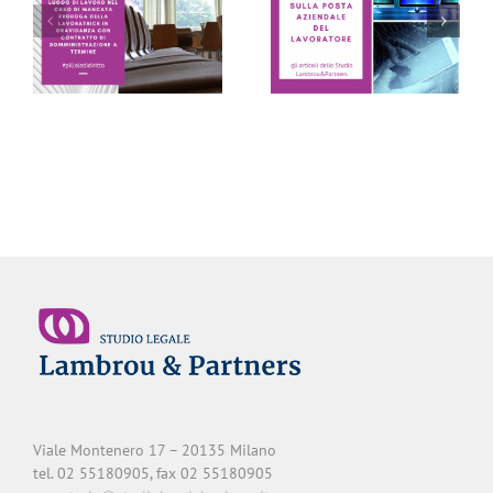
POSTA AZIENDALE
DEL LAVORATORE:
LE PILLOLE DEL
sono inutilizzabili se
VENERDI’
eseguiti in virtù solo
di un sospetto – Avv.
Monica Lambrou
Viale Montenero 17 – 20135 Milano
tel. 02 55180905, fax 02 55180905