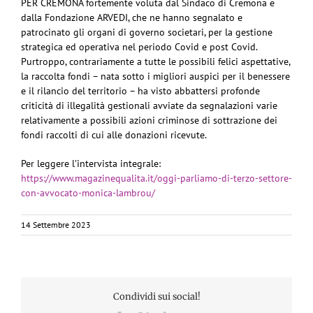
PER CREMONA fortemente voluta dal Sindaco di Cremona e
dalla Fondazione ARVEDI, che ne hanno segnalato e
patrocinato gli organi di governo societari, per la gestione
strategica ed operativa nel periodo Covid e post Covid.
Purtroppo, contrariamente a tutte le possibili felici aspettative,
la raccolta fondi – nata sotto i migliori auspici per il benessere
e il rilancio del territorio – ha visto abbattersi profonde
criticità di illegalità gestionali avviate da segnalazioni varie
relativamente a possibili azioni criminose di sottrazione dei
fondi raccolti di cui alle donazioni ricevute.
Per leggere l’intervista integrale:
https://www.magazinequalita.it/oggi-parliamo-di-terzo-settore-
con-avvocato-monica-lambrou/
14 Settembre 2023
Condividi sui social!