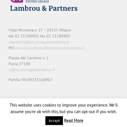
Viale Montenero 17 – 20135 Milano
tel. 02 55180905, fax 02 55180905
segreteria@studiolegalelambrou.it
PEC
monica.lambrou@milano.pecavvocati.it
Piazza del Carmine n. 1.
Pavia 27100
cl@studiolegalelambrou.it
Partita IVA 09335160967
Privacy
Cookie
Note legali
Credits
This website uses cookies to improve your experience. We'll
assume you're ok with this, but you can opt-out if you wish.
Read More
Accept