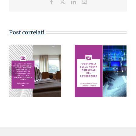
Facebook
X
LinkedIn
Email
Post correlati
CONTROLLI SULLA
POSTA AZIENDALE
DEL LAVORATORE:
LE PILLOLE DEL
sono inutilizzabili se
VENERDI’
eseguiti in virtù solo
di un sospetto – Avv.
Monica Lambrou