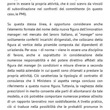
porre in essere la propria attività, che è così scevro da vincoli
di subordinazione nei confronti del committente (in questo
caso, le PMI).
Su questa stessa linea, è opportuno considerare anche
l’elemento formale del nome della nuova figura dell’innovation
manager: nel mercato del lavoro italiano, al “
manager
” sono
solitamente conferiti incarichi dirigenziali, che collocano detta
figura al vertice della piramide composta dai dipendenti di
un’azienda. Per essa – di norma – viene in essere una disciplina
di favore, anche e soprattutto in considerazione delle
numerose responsabilità e del potere direttivo affidati alla
figura del
manager
(in condizioni e misure diverse a seconda
della realtà aziendale in cui questi sono chiamati a prestare la
propria attività). Ciò caratterizza la tipologia di contratto di
consulenza che il Ministero si aspetta venga concluso con
riferimento a questa nuova figura. Tuttavia, la vaghezza delle
prescrizioni in merito consente alle parti di allontanarsi da tale
modello, e ciò potrebbe comportare numerose pretese all’esito
di un rapporto lavorativo non soddisfacente. A livello pratico,
ciò si traduce nella possibilità che le probabili pronunce in