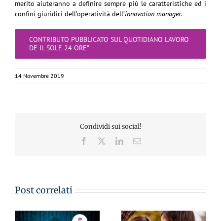
merito aiuteranno a definire sempre più le caratteristiche ed i
confini giuridici dell’operatività dell’
innovation manager
.
CONTRIBUTO PUBBLICATO SUL QUOTIDIANO LAVORO
DE IL SOLE 24 ORE”
14 Novembre 2019
Condividi sui social!
Facebook
X
LinkedIn
Email
Post correlati
CA
MementoPiù di