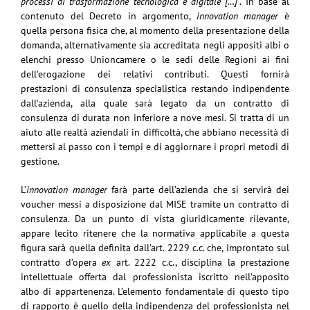
processi di trasformazione tecnologica e digitale […]
”. In base al
contenuto del Decreto in argomento,
innovation manager
è
quella persona fisica che, al momento della presentazione della
domanda, alternativamente sia accreditata negli appositi albi o
elenchi presso Unioncamere o le sedi delle Regioni ai fini
dell’erogazione dei relativi contributi. Questi fornirà
prestazioni di consulenza specialistica restando indipendente
dall’azienda, alla quale sarà legato da un contratto di
consulenza di durata non inferiore a nove mesi. Si tratta di un
aiuto alle realtà aziendali in difficoltà, che abbiano necessità di
mettersi al passo con i tempi e di aggiornare i propri metodi di
gestione.
L’
innovation manager
farà parte dell’azienda che si servirà dei
voucher messi a disposizione dal MISE tramite un contratto di
consulenza. Da un punto di vista giuridicamente rilevante,
appare lecito ritenere che la normativa applicabile a questa
figura sarà quella definita dall’art. 2229 c.c. che, improntato sul
contratto d’opera
ex
art. 2222 c.c., disciplina la prestazione
intellettuale offerta dal professionista iscritto nell’apposito
albo di appartenenza. L’elemento fondamentale di questo tipo
di rapporto è quello della indipendenza del professionista nel