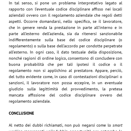
In tal senso, si pone un problema interpretativo legato al
rapporto con l’eventuale codice disciplinare affisso nei locali
aziendali ovvero con il regolamento aziendale che regoli detti
aspetti. Occorre domandarsi, nello specifico, se il lavoratore,
che in genere renda la prestazione in parte all’interno e in
parte all’esterno dell’azienda, sia da ritenersi sanzionabile
indifferentemente sulla base del codice disciplinare (o
regolamento) o sulla base dell’accordo per condotte perpetrate
all’esterno. In ogni caso, il dato testuale della disposizione,
nonché ragioni di ordine logico, consentono di concludere con
buona probabilità che per tali ipotesi il codice o il
regolamento non si applichino al prestatore. Appare, perciò,
del tutto evidente come, in caso di contestazioni disciplinari o
sanzioni, il lavoratore non possa eccepire, in un eventuale
giudizio sulla legittimità del provvedimento, la pretesa
mancata affissione del codice disciplinare ovvero del
regolamento aziendale.
CONCLUSIONE
Al netto dei dubbi richiamati, non può negarsi come lo
smart