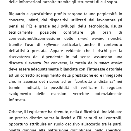
delle informazioni raccolte tramite gli strumenti di cui sopra.
Riguardo a quest’ultimo profilo sorgono talune perplessità. In
concreto, infatti, dai dispositivi utilizzati dal lavoratore (si
pensi al PC) e grazie agli sviluppi della tecnologia, risulta
tecnicamente possibile controllare gli orari di
connessione/disconnessione dello
smart worker,
nonché,
tramite l’uso di
software
particolari, anche il contenuto
dell’attività prestata. Appare evidente che i rischi per la
riservatezza del dipendente in tal senso assumono una
discreta rilevanza. Per converso, la tutela dello
smart worker
deve essere adeguatamente bilanciata con l’interesse datoriale
ad un corretto adempimento della prestazione ed è innegabile
che, in assenza del ricorso ad un “controllo a distanza” nei
termini indicati, la possibilità di verificare il regolare
svolgimento delle mansioni verrebbe potenzialmente
infirmata.
Orbene, il Legislatore ha ritenuto, nella difficoltà di individuare
un preciso discrimine tra la liceità o l’illiceità di tali controlli,
opportuno attribuire un ruolo decisivo all’accordo tra le parti.
Spetta dunque alla pattuizione disciplinare, nello specifico,