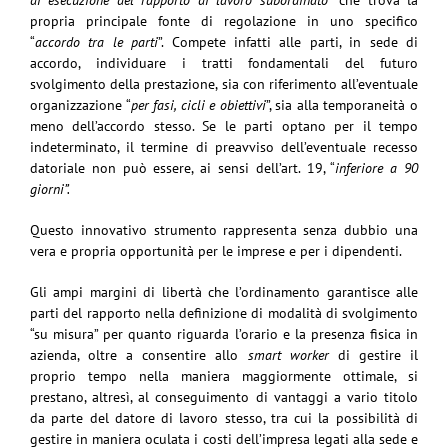
propria principale fonte di regolazione in uno specifico
“
accordo tra le parti
”. Compete infatti alle parti, in sede di
accordo, individuare i tratti fondamentali del futuro
svolgimento della prestazione, sia con riferimento all’eventuale
organizzazione “
per fasi, cicli e obiettivi
”, sia alla temporaneità o
meno dell’accordo stesso. Se le parti optano per il tempo
indeterminato, il termine di preavviso dell’eventuale recesso
datoriale non può essere, ai sensi dell’art. 19, “
inferiore a 90
giorni”.
Questo innovativo strumento rappresenta senza dubbio una
vera e propria opportunità per le imprese e per i dipendenti.
Gli ampi margini di libertà che l’ordinamento garantisce alle
parti del rapporto nella definizione di modalità di svolgimento
“su misura” per quanto riguarda l’orario e la presenza fisica in
azienda, oltre a consentire allo
smart worker
di gestire il
proprio tempo nella maniera maggiormente ottimale, si
prestano, altresì, al conseguimento di vantaggi a vario titolo
da parte del datore di lavoro stesso, tra cui la possibilità di
gestire in maniera oculata i costi dell’impresa legati alla sede e