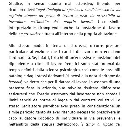
Giudice, in senso quanto mai estensivo, finendo per
ricomprendervi “
ogni tipologia di spazio… a condizione che ivi sia
ospitato almeno un posto di lavoro o esso sia accessibile al
lavoratore nell’ambito del proprio lavoro”
. Una simile
interpretazione ricomprende anche la postazione di lavoro
dello
smart worker
situata all’interno della propria abitazione.
Allo stesso modo, in tema di sicurezza, occorre prestare
particolare attenzione che i carichi di lavoro non eccedano
l’ordinarietà. Se, infatti, i rischi di un’eccessiva esposizione del
dipendente a ritmi di lavoro frenetici sono stati oramai da
tempo definiti dalla scienza psicologica, così come le possibili
patologie dagli stessi derivanti (si pensi alla nota sindrome da
burnout
), va detto che per il datore di lavoro, in assenza di una
presenza fissa in azienda, può talvolta risultare difficoltoso
assicurarsi che l’orario osservato dal lavoratore non ecceda i
limiti sanciti da norme di legge o dai contratti collettivi. Lo
stesso Legislatore parrebbe aver preso in considerazione un
simile pericolo, tanto da aver ritenuto necessario prescrivere in
capo al datore l’obbligo di individuare in via preventiva, e
nell’ambito della stesura dell’accordo,
“i tempi di riposo del