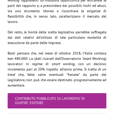
working
rappresenti un’indubbia opportunità per entrambe le
parti del rapporto e, a prescindere dai possibili rischi ed abusi,
sia uno strumento idoneo a riscontrare le esigenze di
flessibilità che, in senso lato, caratterizzano il mercato del
lavoro.
Del resto, la bontà della scelta legislativa parrebbe suffragata
dai dati relativi all’utilizzo di tale particolare modalità di
esecuzione da parte delle imprese.
Basti pensare che, nel mese di ottobre 2018, l’Italia contava
ben 480.000 c.a. (dati ricavati dall’Osservatorio Smart Working)
lavoratori in regime di
smart working
, con un decisivo
incremento pari al 20% rispetto all’anno prima. Si tratta di un
trend
che, fatte salve eventuali “frenate” da parte del
Legislatore, non può che essere destinato progressivamente ad
aumentare.
CONTRIBUTO PUBBLICATO SU LAVOROPIU’ DI
GIUFFRE’ EDITORE