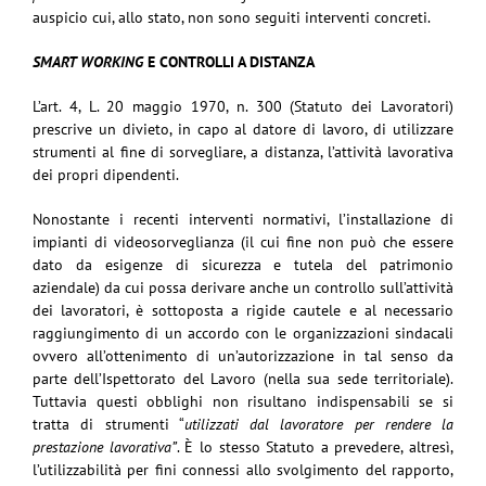
auspicio cui, allo stato, non sono seguiti interventi concreti.
SMART WORKING
E CONTROLLI A DISTANZA
L’art. 4, L. 20 maggio 1970, n. 300 (Statuto dei Lavoratori)
prescrive un divieto, in capo al datore di lavoro, di utilizzare
strumenti al fine di sorvegliare, a distanza, l’attività lavorativa
dei propri dipendenti.
Nonostante i recenti interventi normativi, l’installazione di
impianti di videosorveglianza (il cui fine non può che essere
dato da esigenze di sicurezza e tutela del patrimonio
aziendale) da cui possa derivare anche un controllo sull’attività
dei lavoratori, è sottoposta a rigide cautele e al necessario
raggiungimento di un accordo con le organizzazioni sindacali
ovvero all’ottenimento di un’autorizzazione in tal senso da
parte dell’Ispettorato del Lavoro (nella sua sede territoriale).
Tuttavia questi obblighi non risultano indispensabili se si
tratta di strumenti “
utilizzati dal lavoratore per rendere la
prestazione lavorativa”
. È lo stesso Statuto a prevedere, altresì,
l’utilizzabilità per fini connessi allo svolgimento del rapporto,