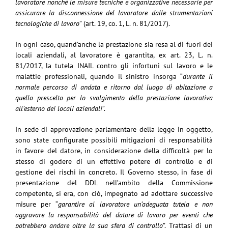
lavoratore nonché le misure tecniche e organizzative necessarie per
assicurare la disconnessione del lavoratore dalle strumentazioni
tecnologiche di lavoro
” (art. 19, co. 1, L. n. 81/2017).
In ogni caso, quand’anche la prestazione sia resa al di fuori dei
locali aziendali, al lavoratore è garantita, ex art. 23, L. n.
81/2017, la tutela INAIL contro gli infortuni sul lavoro e le
malattie professionali, quando il sinistro insorga “
durante il
normale percorso di andata e ritorno dal luogo di abitazione a
quello prescelto per lo svolgimento della prestazione lavorativa
all’esterno dei locali aziendali
”.
In sede di approvazione parlamentare della legge in oggetto,
sono state configurate possibili mitigazioni di responsabilità
in favore del datore, in considerazione della difficoltà per lo
stesso di godere di un effettivo potere di controllo e di
gestione dei rischi in concreto. Il Governo stesso, in fase di
presentazione del DDL nell’ambito della Commissione
competente, si era, con ciò, impegnato ad adottare successive
misure per “
garantire al lavoratore un’adeguata tutela e non
aggravare la responsabilità del datore di lavoro per eventi che
potrebbero andare oltre la sua sfera di controllo
”. Trattasi di un