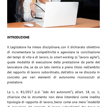
INTRODUZIONE
Il Legislatore ha inteso disciplinare, con il dichiarato obiettivo
di incrementare la competitività e agevolare la conciliazione
dei tempi di vita e di lavoro, lo
smart working
(o “lavoro agile”),
quale modalità di esecuzione della prestazione da parte del
lavoratore che, se da un lato rientra a pieno titolo nell’ambito
del rapporto di lavoro subordinato, dall’altro se ne discosta in
concreto per vari elementi di autonomia riconosciuti al
prestatore.
La L. n. 81/2017 (c.d. “
Jobs Act
autonomi”), all’art. 18, co. 1,
chiarisce che lo strumento non deve intendersi come inedita
tipologia di rapporto di lavoro, bensì come una mera “
modalità
di esecuzione del rapporto di lavoro subordinato
” che trova la