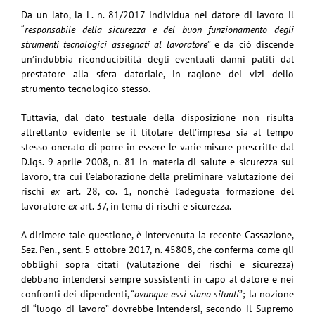
Da un lato, la L. n. 81/2017 individua nel datore di lavoro il
“
responsabile della sicurezza e del buon funzionamento degli
strumenti tecnologici assegnati al lavoratore
” e da ciò discende
un’indubbia riconducibilità degli eventuali danni patiti dal
prestatore alla sfera datoriale, in ragione dei vizi dello
strumento tecnologico stesso.
Tuttavia, dal dato testuale della disposizione non risulta
altrettanto evidente se il titolare dell’impresa sia al tempo
stesso onerato di porre in essere le varie misure prescritte dal
D.lgs. 9 aprile 2008, n. 81 in materia di salute e sicurezza sul
lavoro, tra cui l’elaborazione della preliminare valutazione dei
rischi
ex
art. 28, co. 1, nonché l’adeguata formazione del
lavoratore
ex
art. 37, in tema di rischi e sicurezza.
A dirimere tale questione, è intervenuta la recente Cassazione,
Sez. Pen., sent. 5 ottobre 2017, n. 45808, che conferma come gli
obblighi sopra citati (valutazione dei rischi e sicurezza)
debbano intendersi sempre sussistenti in capo al datore e nei
confronti dei dipendenti, “
ovunque essi siano situati
”; la nozione
di “luogo di lavoro” dovrebbe intendersi, secondo il Supremo