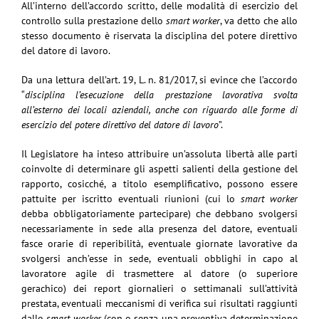
All’interno dell’accordo scritto, delle modalità di esercizio del
controllo sulla prestazione dello
smart worker
, va detto che allo
stesso documento è riservata la disciplina del potere direttivo
del datore di lavoro.
Da una lettura dell’art. 19, L. n. 81/2017, si evince che l’accordo
“
disciplina l’esecuzione della prestazione lavorativa svolta
all’esterno dei locali aziendali, anche con riguardo alle forme di
esercizio del potere direttivo del datore di lavoro
”.
Il Legislatore ha inteso attribuire un’assoluta libertà alle parti
coinvolte di determinare gli aspetti salienti della gestione del
rapporto, cosicché, a titolo esemplificativo, possono essere
pattuite per iscritto eventuali riunioni (cui lo
smart worker
debba obbligatoriamente partecipare) che debbano svolgersi
necessariamente in sede alla presenza del datore, eventuali
fasce orarie di reperibilità, eventuale giornate lavorative da
svolgersi anch’esse in sede, eventuali obblighi in capo al
lavoratore agile di trasmettere al datore (o superiore
gerachico) dei report giornalieri o settimanali sull’attività
prestata, eventuali meccanismi di verifica sui risultati raggiunti
dallo
smart worker
(con o senza una preventiva determinazione