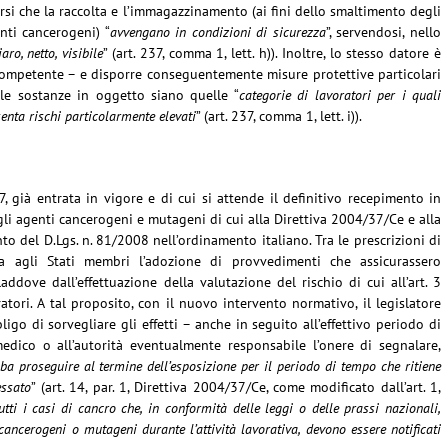
curarsi che la raccolta e l’immagazzinamento (ai fini dello smaltimento degli
nti cancerogeni) “
avvengano in condizioni di sicurezza
”, servendosi, nello
ro, netto, visibile
” (art. 237, comma 1, lett. h)). Inoltre, lo stesso datore è
ompetente – e disporre conseguentemente misure protettive particolari
 le sostanze in oggetto siano quelle “
categorie di lavoratori per i quali
enta rischi particolarmente elevati
” (art. 237, comma 1, lett. i)).
, già entrata in vigore e di cui si attende il definitivo recepimento in
egli agenti cancerogeni e mutageni di cui alla Direttiva 2004/37/Ce e alla
to del D.Lgs. n. 81/2008 nell’ordinamento italiano. Tra le prescrizioni di
a agli Stati membri l’adozione di provvedimenti che assicurassero
laddove dall’effettuazione della valutazione del rischio di cui all’art. 3
atori. A tal proposito, con il nuovo intervento normativo, il legislatore
igo di sorvegliare gli effetti – anche in seguito all’effettivo periodo di
medico o all’autorità eventualmente responsabile l’onere di segnalare,
ba proseguire al termine dell’esposizione per il periodo di tempo che ritiene
essato
” (art. 14, par. 1, Direttiva 2004/37/Ce, come modificato dall’art. 1,
utti i casi di cancro che, in conformità delle leggi o delle prassi nazionali,
 cancerogeni o mutageni durante l’attività lavorativa, devono essere notificati