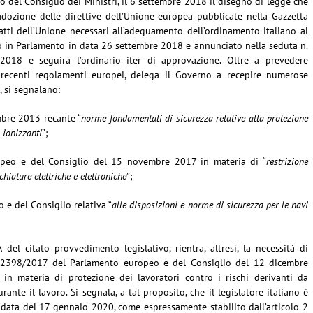
to del Consiglio dei Ministri, il 6 settembre 2018 il disegno di legge che
’adozione delle direttive dell’Unione europea pubblicate nella Gazzetta
i atti dell’Unione necessari all’adeguamento dell’ordinamento italiano al
ato in Parlamento in data 26 settembre 2018 e annunciato nella seduta n.
018 e seguirà l’ordinario iter di approvazione. Oltre a prevedere
recenti regolamenti europei, delega il Governo a recepire numerose
e, si segnalano:
mbre 2013 recante “
norme fondamentali di sicurezza relative alla protezione
i ionizzanti
”;
opeo e del Consiglio del 15 novembre 2017 in materia di “
restrizione
hiature elettriche e elettroniche
”;
 e del Consiglio relativa “
alle disposizioni e norme di sicurezza per le navi
 del citato provvedimento legislativo, rientra, altresì, la necessità di
Ue) 2398/2017 del Parlamento europeo e del Consiglio del 12 dicembre
in materia di protezione dei lavoratori contro i rischi derivanti da
te il lavoro. Si segnala, a tal proposito, che il legislatore italiano è
 data del 17 gennaio 2020, come espressamente stabilito dall’articolo 2