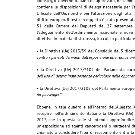
Ministri), il Governo italiano ha approvato, nell’ambi
contiene le disposizioni di delega necessarie per l
Ufficiale dell’Ue, nonché per l’attuazione degli altr
diritto europeo. Il testo in oggetto è stato present
51 della Camera dei Deputati del 27 settembre 2
l’adeguamento dell’ordinamento nazionale a nove 
direttive in materia di sicurezza, tra cui, in particolar
• la Direttiva (Ue) 2013/59 del Consiglio del 5 dice
contro i pericoli derivanti dall’esposizione alle radiazion
• la Direttiva (Ue) 2017/2102 del Parlamento eur
dell’uso di determinate sostanze pericolose nelle apparecc
• la Direttiva (Ue) 2017/2108 del Parlamento europeo
da passeggeri
”.
Ebbene, in tale quadro e all’interno dell’Allegato A
recepire nell’ordinamento italiano la Direttiva (
2017, che in questa sede si intende approfondire, 
un’esposizione ad agenti cancerogeni o mutageni duran
chiamato a concludere l’iter di recepimento entro la