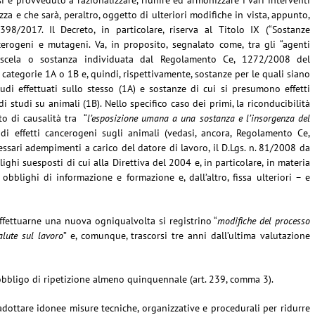
i è provveduto a razionalizzare, riunire ed armonizzare i vari interventi
zza e che sarà, peraltro, oggetto di ulteriori modifiche in vista, appunto,
98/2017. Il Decreto, in particolare, riserva al Titolo IX (“Sostanze
ncerogeni e mutageni. Va, in proposito, segnalato come, tra gli “agenti
 miscela o sostanza individuata dal Regolamento Ce, 1272/2008 del
 categorie 1A o 1B e, quindi, rispettivamente, sostanze per le quali siano
udi effettuati sullo stesso (1A) e sostanze di cui si presumono effetti
 studi su animali (1B). Nello specifico caso dei primi, la riconducibilità
to di causalità tra “
l’esposizione umana a una sostanza e l’insorgenza del
 di effetti cancerogeni sugli animali (vedasi, ancora, Regolamento Ce,
essari adempimenti a carico del datore di lavoro, il D.Lgs. n. 81/2008 da
hi suesposti di cui alla Direttiva del 2004 e, in particolare, in materia
 obblighi di informazione e formazione e, dall’altro, fissa ulteriori – e
 effettuarne una nuova ogniqualvolta si registrino “
modifiche del processo
alute sul lavoro
” e, comunque, trascorsi tre anni dall’ultima valutazione
 ’obbligo di ripetizione almeno quinquennale (art. 239, comma 3).
ell’adottare idonee misure tecniche, organizzative e procedurali per ridurre