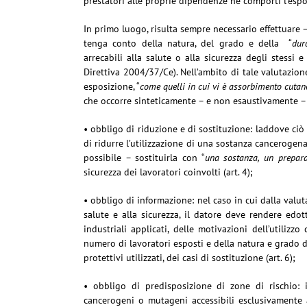
prestatori alle proprie dipendenze ne comporti l’espo
In primo luogo, risulta sempre necessario effettuare
tenga conto della natura, del grado e della “
dur
arrecabili alla salute o alla sicurezza degli stessi 
Direttiva 2004/37/Ce). Nell’ambito di tale valutazione
esposizione, “
come quelli in cui vi è assorbimento cutan
che occorre sinteticamente – e non esaustivamente –
• obbligo di riduzione e di sostituzione: laddove ci
di ridurre l’utilizzazione di una sostanza cancerogen
possibile – sostituirla con “
una sostanza, un prepar
sicurezza dei lavoratori coinvolti (art. 4);
• obbligo di informazione: nel caso in cui dalla valuta
salute e alla sicurezza, il datore deve rendere edot
industriali applicati, delle motivazioni dell’utilizz
numero di lavoratori esposti e della natura e grado 
protettivi utilizzati, dei casi di sostituzione (art. 6);
• obbligo di predisposizione di zone di rischio: i
cancerogeni o mutageni accessibili esclusivamente ai 