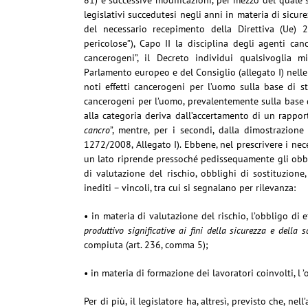
81) e successive modificazioni, per mezzo del quale s
legislativi succedutesi negli anni in materia di sicure
del necessario recepimento della Direttiva (Ue) 23
pericolose”), Capo II la disciplina degli agenti ca
cancerogeni”, il Decreto individui qualsivoglia
Parlamento europeo e del Consiglio (allegato I) nelle
noti effetti cancerogeni per l’uomo sulla base di st
cancerogeni per l’uomo, prevalentemente sulla base di
alla categoria deriva dall’accertamento di un rappor
cancro
”, mentre, per i secondi, dalla dimostrazione
1272/2008, Allegato I). Ebbene, nel prescrivere i nec
un lato riprende pressoché pedissequamente gli obblig
di valutazione del rischio, obblighi di sostituzione,
inediti – vincoli, tra cui si segnalano per rilevanza:
• in materia di valutazione del rischio, l’obbligo di
produttivo significative ai fini della sicurezza e della s
compiuta (art. 236, comma 5);
• in materia di formazione dei lavoratori coinvolti, l
Per di più, il legislatore ha, altresì, previsto che, n