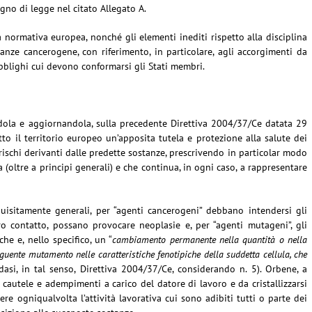
gno di legge nel citato Allegato A.
 normativa europea, nonché gli elementi inediti rispetto alla disciplina
tanze cancerogene, con riferimento, in particolare, agli accorgimenti da
obblighi cui devono conformarsi gli Stati membri.
dola e aggiornandola, sulla precedente Direttiva 2004/37/Ce datata 29
tto il territorio europeo un’apposita tutela e protezione alla salute dei
 rischi derivanti dalle predette sostanze, prescrivendo in particolar modo
 (oltre a principi generali) e che continua, in ogni caso, a rappresentare
uisitamente generali, per “agenti cancerogeni” debbano intendersi gli
ro contatto, possano provocare neoplasie e, per “agenti mutageni”, gli
he e, nello specifico, un “
cambiamento permanente nella quantità o nella
guente mutamento nelle caratteristiche fenotipiche della suddetta cellula, che
edasi, in tal senso, Direttiva 2004/37/Ce, considerando n. 5). Orbene, a
 cautele e adempimenti a carico del datore di lavoro e da cristallizzarsi
re ogniqualvolta l’attività lavorativa cui sono adibiti tutti o parte dei