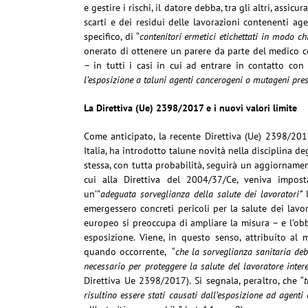
e gestire i rischi, il datore debba, tra gli altri, assi
scarti e dei residui delle lavorazioni contenenti age
specifico, di “
contenitori ermetici etichettati in modo chia
onerato di ottenere un parere da parte del medico c
– in tutti i casi in cui ad entrare in contatto con
l’esposizione a taluni agenti cancerogeni o mutageni pres
La Direttiva (Ue) 2398/2017 e i nuovi valori limite
Come anticipato, la recente Direttiva (Ue) 2398/2017
Italia, ha introdotto talune novità nella disciplina d
stessa, con tutta probabilità, seguirà un aggiornamen
cui alla Direttiva del 2004/37/Ce, veniva impost
un’”
adeguata sorveglianza della salute dei lavoratori”
emergessero concreti pericoli per la salute dei lavor
europeo si preoccupa di ampliare la misura – e l’obbl
esposizione. Viene, in questo senso, attribuito al 
quando occorrente, “
che la sorveglianza sanitaria deb
necessario per proteggere la salute del lavoratore inter
Direttiva Ue 2398/2017). Si segnala, peraltro, che “
t
risultino essere stati causati dall’esposizione ad agenti