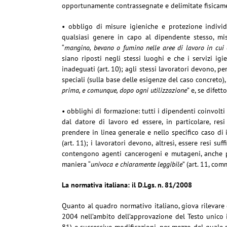
opportunamente contrassegnate e delimitate fisicam
• obbligo di misure igieniche e protezione individ
qualsiasi genere in capo al dipendente stesso, misu
“
mangino, bevano o fumino nelle aree di lavoro in cui 
siano riposti negli stessi luoghi e che i servizi igi
inadeguati (art. 10); agli stessi lavoratori devono, p
speciali (sulla base delle esigenze del caso concreto)
prima, e comunque, dopo ogni utilizzazione
” e, se difett
• obblighi di formazione: tutti i dipendenti coinvolt
dal datore di lavoro ed essere, in particolare, resi
prendere in linea generale e nello specifico caso di
(art. 11); i lavoratori devono, altresì, essere resi su
contengono agenti cancerogeni e mutageni, anche pe
maniera “
univoca e chiaramente leggibile
” (art. 11, com
La normativa italiana: il D.Lgs. n. 81/2008
Quanto al quadro normativo italiano, giova rilevare ch
2004 nell’ambito dell’approvazione del Testo unico i