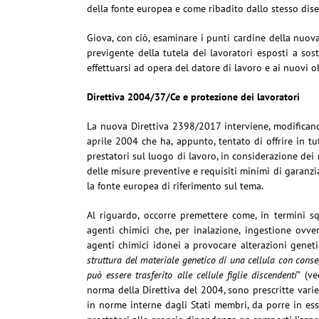
della fonte europea e come ribadito dallo stesso dise
Giova, con ciò, esaminare i punti cardine della nuova
previgente della tutela dei lavoratori esposti a sos
effettuarsi ad opera del datore di lavoro e ai nuovi 
Direttiva 2004/37/Ce e protezione dei lavoratori
La nuova Direttiva 2398/2017 interviene, modifican
aprile 2004 che ha, appunto, tentato di offrire in tu
prestatori sul luogo di lavoro, in considerazione dei
delle misure preventive e requisiti minimi di garanzia
la fonte europea di riferimento sul tema.
Al riguardo, occorre premettere come, in termini sq
agenti chimici che, per inalazione, ingestione ovve
agenti chimici idonei a provocare alterazioni genetic
struttura del materiale genetico di una cellula con conse
può essere trasferito alle cellule figlie discendenti
” (v
norma della Direttiva del 2004, sono prescritte varie
in norme interne dagli Stati membri, da porre in esse