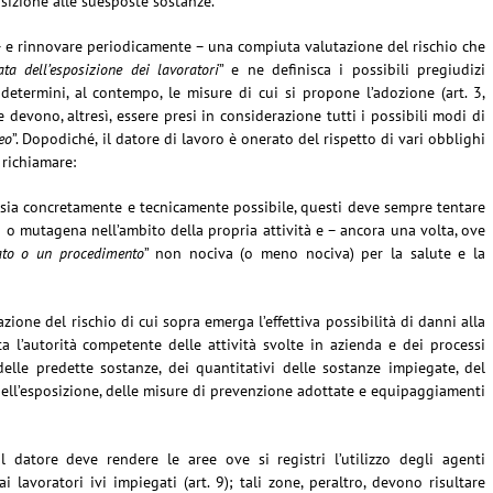
sizione alle suesposte sostanze.
 – e rinnovare periodicamente – una compiuta valutazione del rischio che
ata dell’esposizione dei lavoratori
” e ne definisca i possibili pregiudizi
e determini, al contempo, le misure di cui si propone l’adozione (art. 3,
 devono, altresì, essere presi in considerazione tutti i possibili modi di
eo
”. Dopodiché, il datore di lavoro è onerato del rispetto di vari obblighi
 richiamare:
ò sia concretamente e tecnicamente possibile, questi deve sempre tentare
a o mutagena nell’ambito della propria attività e – ancora una volta, ove
ato o un procedimento
” non nociva (o meno nociva) per la salute e la
zione del rischio di cui sopra emerga l’effettiva possibilità di danni alla
ta l’autorità competente delle attività svolte in azienda e dei processi
o delle predette sostanze, dei quantitativi delle sostanze impiegate, del
dell’esposizione, delle misure di prevenzione adottate e equipaggiamenti
l datore deve rendere le aree ove si registri l’utilizzo degli agenti
lavoratori ivi impiegati (art. 9); tali zone, peraltro, devono risultare