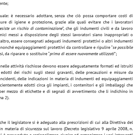
ente;
uale: è necessario adottare, senza che ciò possa comportare costi di
re di igiene e protezione, grazie alle quali evitare che i lavoratori
esiste un rischio di contaminazione
”, che gli indumenti civili e da lavoro
enici messi a disposizione degli stessi lavoratori siano inappropriati o
eraltro, essere consegnati adeguati indumenti protettivi o altri indumenti
, nonché equipaggiamenti protettivi da controllare e ripulire “
se possibile
osi, da riparare o sostituire “
prima di essere nuovamente utilizzati
”;
i nelle attività rischiose devono essere adeguatamente formati ed istruiti
 edotti dei rischi sugli stessi gravanti, delle precauzioni e misure da
 incidenti, delle indicazioni in materia di indumenti ed equipaggiamenti
fficientemente edotti circa gli impianti, i contenitori e gli imballaggi che
r mezzo di etichette e di segnali di avvertimento che li indichino in
ma 2).
e il legislatore si è adeguato alla prescrizioni di cui alla Direttiva del
n materia di sicurezza sul lavoro (Decreto legislativo 9 aprile 2008, n.