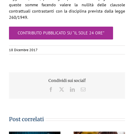
queste somme facendo valere la nullità delle clausole
contrattuali contrastanti con la disciplina prevista dalla legge
260/1949.
CONTRIBUTO PUBBLICATO SU “IL SOLE 24 ORE”
18 Dicembre 2017
Condividi sui social!
Facebook
X
LinkedIn
Email
Post correlati
CA