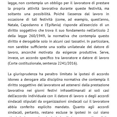
legge, non contempla un obbligo per il lavoratore di prestare
la propria attività lavorativa durante queste festività, ma
soltanto una possibilità. Poiché l’assenza dal lavoro in
occasione di tali festività (come, ad esempio, quest’anno,
Natale, Capodanno e l’Epifania) risponde all’esercizio di un
diritto soggettivo che trova il suo fondamento nell’articolo 2
della legge 260/1949, la normativa che contempla questo
diritto è derogabile solo in alcuni casi tassativi. In particolare,
non sarebbe sufficiente una scelta unilaterale del datore di
lavoro, ancorché motivata da esigenze produttive. Serve,
invece, un accordo specifico tra lavoratore e datore di lavoro
(Corte costituzionale, sentenza 2241/2016).
La giurisprudenza ha peraltro limitato le ipotesi di accordo
idoneo a derogare alla disciplina normativa che contempla il
diritto soggettivo del lavoratore ad astenersi dalla prestazione
lavorativa nei giorni festivi infrasettimanali ai soli casi
dell’accordo individuale con il datore di lavoro o degli accordi
sindacali stipulati da organizzazioni sindacali cui il lavoratore
abbia conferito esplicito mandato. Quanto agli accordi
sindacali, pertanto, restano escluse le ipotesi in cui siano