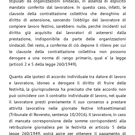
stipulati da organizzazioni sindacali, in assenza di esplicito
mandato conferito dal lavoratore. In questo caso, infatti, le
clausole della contrattazione collettiva che deroghino al
diritto di astensione, sancendo l’obbligo del lavoratore di
compiere lavoro festivo, sarebbero nulle, perchè incidenti sul
diritto già acquisito dai lavoratori di astenersi dalla
prestazione, indisponibile da parte delle organizzazioni
sindacali. Del resto, a conferma di ciò depone il rilievo per cui
le clausole della contrattazione collettiva non possono
derogare a una norma di rango primario, qual e’ la legge
(articoli 2 e 5 della legge 260/1949).
Quanto alle ipotesi di accordo individuale tra datore di lavoro
e lavoratore, idoneo a derogare il diritto di fruire delle
festività, la giurisprudenza ha precisato che tale accordo non
può coincidere con il contratto individuale di lavoro, nel quale
il lavoratore presti previamente il suo consenso a prestare
attività lavorativa nelle giornate festive infrasettimanali
(Tribunale di Rovereto, sentenza 10/2016). Il lavoratore, in caso
di mancata corresponsione delle somme corrispondenti alla
retribuzione giornaliera per le festività
ex
articolo 5 della
legge 260/1949, potrà agire per ottenere il pagamento di