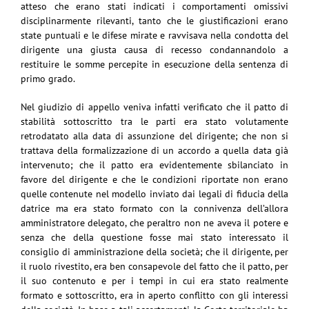
atteso che erano stati indicati i comportamenti omissivi
disciplinarmente rilevanti, tanto che le giustificazioni erano
state puntuali e le difese mirate e ravvisava nella condotta del
dirigente una giusta causa di recesso condannandolo a
restituire le somme percepite in esecuzione della sentenza di
primo grado.
Nel giudizio di appello veniva infatti verificato che il patto di
stabilità sottoscritto tra le parti era stato volutamente
retrodatato alla data di assunzione del dirigente; che non si
trattava della formalizzazione di un accordo a quella data già
intervenuto; che il patto era evidentemente sbilanciato in
favore del dirigente e che le condizioni riportate non erano
quelle contenute nel modello inviato dai legali di fiducia della
datrice ma era stato formato con la connivenza dell’allora
amministratore delegato, che peraltro non ne aveva il potere e
senza che della questione fosse mai stato interessato il
consiglio di amministrazione della società; che il dirigente, per
il ruolo rivestito, era ben consapevole del fatto che il patto, per
il suo contenuto e per i tempi in cui era stato realmente
formato e sottoscritto, era in aperto conflitto con gli interessi