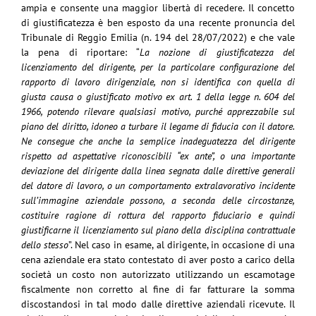
ampia e consente una maggior libertà di recedere. Il concetto
di giustificatezza è ben esposto da una recente pronuncia del
Tribunale di Reggio Emilia (n. 194 del 28/07/2022) e che vale
la pena di riportare: “
La nozione di giustificatezza del
licenziamento del dirigente, per la particolare configurazione del
rapporto di lavoro dirigenziale, non si identifica con quella di
giusta causa o giustificato motivo ex art. 1 della legge n. 604 del
1966, potendo rilevare qualsiasi motivo, purché apprezzabile sul
piano del diritto, idoneo a turbare il legame di fiducia con il datore.
Ne consegue che anche la semplice inadeguatezza del dirigente
rispetto ad aspettative riconoscibili “ex ante”, o una importante
deviazione del dirigente dalla linea segnata dalle direttive generali
del datore di lavoro, o un comportamento extralavorativo incidente
sull’immagine aziendale possono, a seconda delle circostanze,
costituire ragione di rottura del rapporto fiduciario e quindi
giustificarne il licenziamento sul piano della disciplina contrattuale
dello stesso
”. Nel caso in esame, al dirigente, in occasione di una
cena aziendale era stato contestato di aver posto a carico della
società un costo non autorizzato utilizzando un escamotage
fiscalmente non corretto al fine di far fatturare la somma
discostandosi in tal modo dalle direttive aziendali ricevute. Il