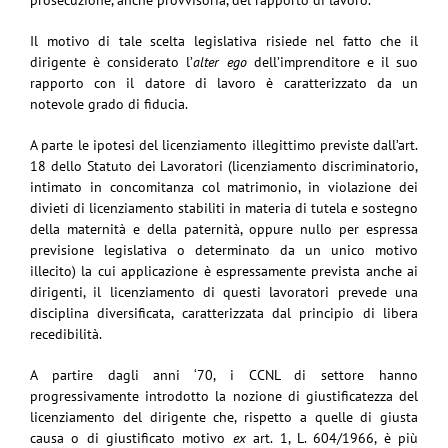
Il motivo di tale scelta legislativa risiede nel fatto che il
dirigente è considerato l’
alter ego
dell’imprenditore e il suo
rapporto con il datore di lavoro è caratterizzato da un
notevole grado di fiducia.
A parte le ipotesi del licenziamento illegittimo previste dall’art.
18 dello Statuto dei Lavoratori (licenziamento discriminatorio,
intimato in concomitanza col matrimonio, in violazione dei
divieti di licenziamento stabiliti in materia di tutela e sostegno
della maternità e della paternità, oppure nullo per espressa
previsione legislativa o determinato da un unico motivo
illecito) la cui applicazione è espressamente prevista anche ai
dirigenti, il licenziamento di questi lavoratori prevede una
disciplina diversificata, caratterizzata dal principio di libera
recedibilità.
A partire dagli anni ‘70, i CCNL di settore hanno
progressivamente introdotto la nozione di giustificatezza del
licenziamento del dirigente che, rispetto a quelle di giusta
causa o di giustificato motivo
ex
art. 1, L. 604/1966, è più