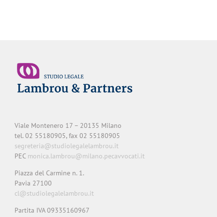
Viale Montenero 17 – 20135 Milano
tel. 02 55180905, fax 02 55180905
segreteria@studiolegalelambrou.it
PEC
monica.lambrou@milano.pecavvocati.it
Piazza del Carmine n. 1.
Pavia 27100
cl@studiolegalelambrou.it
Partita IVA 09335160967