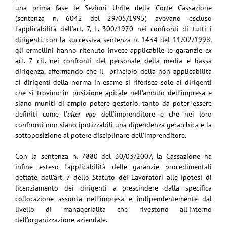
una prima fase le Sezioni Unite della Corte Cassazione
(sentenza n. 6042 del 29/05/1995) avevano escluso
l’applicabilità dell’art. 7, L. 300/1970 nei confronti di tutti i
dirigenti, con la successiva sentenza n. 1434 del 11/02/1998,
gli ermellini hanno ritenuto invece applicabile le garanzie
ex
art. 7 cit. nei confronti del personale della media e bassa
dirigenza, affermando che il principio della non applicabilità
ai dirigenti della norma in esame si riferisce solo ai dirigenti
che si trovino in posizione apicale nell’ambito dell’impresa e
siano muniti di ampio potere gestorio, tanto da poter essere
definiti come l’
alter ego
dell’imprenditore e che nei loro
confronti non siano ipotizzabili una dipendenza gerarchica e la
sottoposizione al potere disciplinare dell’imprenditore.
Con la sentenza n. 7880 del 30/03/2007, la Cassazione ha
infine esteso l’applicabilità delle garanzie procedimentali
dettate dall’art. 7 dello Statuto dei Lavoratori alle ipotesi di
licenziamento dei dirigenti a prescindere dalla specifica
collocazione assunta nell’impresa e indipendentemente dal
livello di managerialità che rivestono all’interno
dell’organizzazione aziendale.