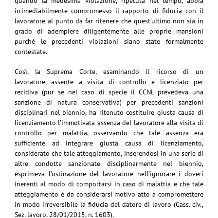
quando la medesima violazione, ripetuta nel tempo, abbia
irrimediabilmente compromesso il rapporto di fiducia con il
lavoratore al punto da far ritenere che quest’ultimo non sia in
grado di adempiere diligentemente alle proprie mansioni
purché le precedenti violazioni siano state formalmente
contestate.
Così, la Suprema Corte, esaminando il ricorso di un
lavoratore, assente a visita di controllo e licenziato per
recidiva (pur se nel caso di specie il CCNL prevedeva una
sanzione di natura conservativa) per precedenti sanzioni
disciplinari nel biennio, ha ritenuto costituire giusta causa di
licenziamento l’immotivata assenza del lavoratore alla visita di
controllo per malattia, osservando che tale assenza era
sufficiente ad integrare giusta causa di licenziamento,
considerato che tale atteggiamento, inserendosi in una serie di
altre condotte sanzionate disciplinarmente nel biennio,
esprimeva l’ostinazione del lavoratore nell’ignorare i doveri
inerenti al modo di comportarsi in caso di malattia e che tale
atteggiamento è da considerarsi motivo atto a compromettere
in modo irreversibile la fiducia del datore di lavoro (Cass. civ.,
Sez. lavoro, 28/01/2015, n. 1603).