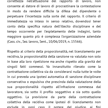
correttezza nell’attuazione del rapporto di lavoro, non
consente al datore di lavoro di procrastinare la contestazione
in modo da rendere difficile la difesa del dipendente o
perpetuare l’incertezza sulla sorte del rapporto. Il criterio di
immediatezza va inteso in senso relativo, dovendosi tener
conto della specifica natura dell’illecito disciplinare e del
tempo occorrente per l’espletamento delle indagini, tanto
maggiore quanto più è complessa l’organizzazione aziendale
(Cass. civ., Sez. lavoro, Sent., 10/06/2019, n. 15566).
Rispetto al criterio della proporzionalità, nel licenziamento per
recidiva, la proporzionalità della sanzione va valutata non solo
in base alla loro ripetizione ma anche rispetto alla gravità dei
singoli fatti commessi. Va innanzitutto rilevato come la
contrattazione collettiva sia da considerarsi nulla tutte le volte
in cui preveda una ipotesi automatica di sanzione disciplinare
conservativa o espulsiva che prescinda dalla valutazione della
sua proporzionalità rispetto all’infrazione commessa dal
lavoratore, sia sotto il profilo soggettivo e sia sotto quello
oggettivo. La previsione da parte della contrattazione
collettiva della recidiva come ipotesi di licenziamento non
esclude in ogni caso il potere del giudice, ai fini