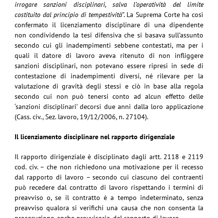
irrogare sanzioni disciplinari, salva l’operatività del limite
costituito dal principio di tempestività
”. La Suprema Corte ha così
confermato il licenziamento disciplinare di una dipendente
non condividendo la tesi difensiva che si basava sull’assunto
secondo cui gli inadempimenti sebbene contestati, ma per i
quali il datore di lavoro aveva ritenuto di non infliggere
sanzioni disciplinari, non potevano essere ripresi in sede di
contestazione di inadempimenti diversi, né rilevare per la
valutazione di gravità degli stessi e ciò in base alla regola
secondo cui non può tenersi conto ad alcun effetto delle
‘sanzioni disciplinari’ decorsi due anni dalla loro applicazione
(Cass. civ., Sez. lavoro, 19/12/2006, n. 27104).
Il licenziamento disciplinare nel rapporto dirigenziale
Il rapporto dirigenziale è disciplinato dagli artt. 2118 e 2119
cod. civ. – che non richiedono una motivazione per il recesso
dal rapporto di lavoro – secondo cui ciascuno dei contraenti
può recedere dal contratto di lavoro rispettando i termini di
preavviso o, se il contratto è a tempo indeterminato, senza
preavviso qualora si verifichi una causa che non consenta la
prosecuzione, anche provvisoria, del rapporto di lavoro.