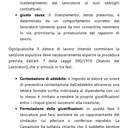
inadempimento del lavoratore ai suoi obblighi
contrattuali;
giusta causa
: il licenziamento, senza preavviso, è
determinato da un comportamento scorretto del
lavoratore talmente grave da non consentire, nemmeno
in via provvisoria, la prosecuzione del rapporto di
lavoro.
Ogniqualvolta il datore di lavoro intenda comminare la
sanzione espulsiva deve necessariamente esperire la procedura
prevista dall’art. 7 della Legge 300/1970 (Statuto dei
Lavoratori), che si articola in tre fasi:
Contestazione di addebito
: è imposto al datore un onere
di preventiva contestazione dell’addebito attraverso una
lettera formale scritta indirizzata al dipendente con cui
lo stesso è invitato a rendere le proprie giustificazioni
entro i cinque giorni successivi alla ricezione;
Formulazione delle giustificazioni
: in questa fase il
lavoratore può farsi assistere da un rappresentante del
sindacato cui aderisce o conferisce mandato. La
Cassazione ha tuttavia chiarito che il suddetto termine