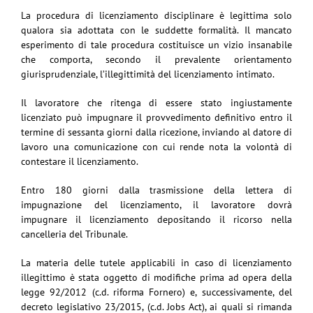
La procedura di licenziamento disciplinare è legittima solo
qualora sia adottata con le suddette formalità. Il mancato
esperimento di tale procedura costituisce un vizio insanabile
che comporta, secondo il prevalente orientamento
giurisprudenziale, l’illegittimità del licenziamento intimato.
Il lavoratore che ritenga di essere stato ingiustamente
licenziato può impugnare il provvedimento definitivo entro il
termine di sessanta giorni dalla ricezione, inviando al datore di
lavoro una comunicazione con cui rende nota la volontà di
contestare il licenziamento.
Entro 180 giorni dalla trasmissione della lettera di
impugnazione del licenziamento, il lavoratore dovrà
impugnare il licenziamento depositando il ricorso nella
cancelleria del Tribunale.
La materia delle tutele applicabili in caso di licenziamento
illegittimo è stata oggetto di modifiche prima ad opera della
legge 92/2012 (c.d. riforma Fornero) e, successivamente, del
decreto legislativo 23/2015, (c.d. Jobs Act), ai quali si rimanda