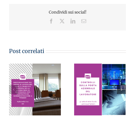
Condividi sui social!
Facebook
X
LinkedIn
Email
Post correlati
CONTROLLI SULLA
POSTA AZIENDALE
DEL LAVORATORE:
LE PILLOLE DEL
sono inutilizzabili se
VENERDI’
eseguiti in virtù solo
di un sospetto – Avv.
Monica Lambrou