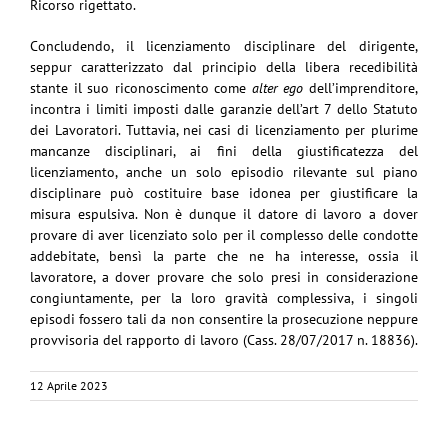
Ricorso rigettato.
Concludendo, il licenziamento disciplinare del dirigente,
seppur caratterizzato dal principio della libera recedibilità
stante il suo riconoscimento come
alter ego
dell’imprenditore,
incontra i limiti imposti dalle garanzie dell’art 7 dello Statuto
dei Lavoratori. Tuttavia, nei casi di licenziamento per plurime
mancanze disciplinari, ai fini della giustificatezza del
licenziamento, anche un solo episodio rilevante sul piano
disciplinare può costituire base idonea per giustificare la
misura espulsiva. Non è dunque il datore di lavoro a dover
provare di aver licenziato solo per il complesso delle condotte
addebitate, bensì la parte che ne ha interesse, ossia il
lavoratore, a dover provare che solo presi in considerazione
congiuntamente, per la loro gravità complessiva, i singoli
episodi fossero tali da non consentire la prosecuzione neppure
provvisoria del rapporto di lavoro (Cass. 28/07/2017 n. 18836).
12 Aprile 2023