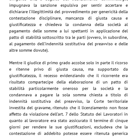
impugnava la sanzione espulsiva per sentir accertare e
dichiarare l’illegittimità del provvedimento per genericità della
contestazione disciplinare, mancanza di giusta causa e
giustificatezza e chiedeva la condanna della società al
pagamento delle somme a lui spettanti in applicazione del
patto di stabilità sottoscritto tra le parti (ovvero, in subordine,
al pagamento dell’indennità sostitutiva del preavviso e delle
altre somme dovute).
Mentre il giudice di primo grado accolse solo in parte il ricorso
e ritenne privo di giusta causa, ma supportato da
giustificatezza, il recesso evidenziando che il ricorrente era
risultato compartecipe della elaborazione di un patto di
stabilità particolarmente oneroso per la società e la
condannava a pagare la sola somma chiesta a titolo di
indennità sostitutiva del preavviso, la Corte territoriale
investita del gravame, ritenuto che il licenziamento non fosse
affetto da violazione dell’art. 7 dello Statuto dei Lavoratori in
quanto al lavoratore era stato assicurato il termine di cinque
giorni per rendere le sue giustificazioni, escludeva che la
contestazione di addebito potesse essere ritenuta generica