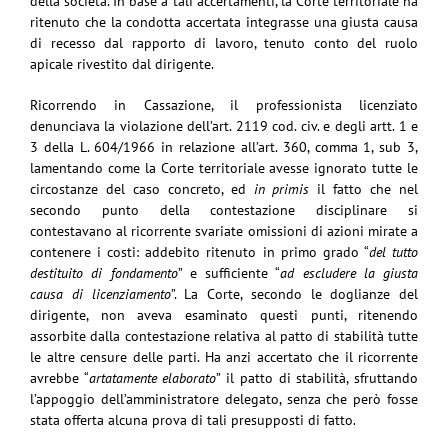
della società. In base a tali accertamenti, la Corte territoriale ha
ritenuto che la condotta accertata integrasse una giusta causa
di recesso dal rapporto di lavoro, tenuto conto del ruolo
apicale rivestito dal dirigente.
Ricorrendo in Cassazione, il professionista licenziato
denunciava la violazione dell’art. 2119 cod. civ. e degli artt. 1 e
3 della L. 604/1966 in relazione all’art. 360, comma 1, sub 3,
lamentando come la Corte territoriale avesse ignorato tutte le
circostanze del caso concreto, ed
in primis
il fatto che nel
secondo punto della contestazione disciplinare si
contestavano al ricorrente svariate omissioni di azioni mirate a
contenere i costi: addebito ritenuto in primo grado “
del tutto
destituito di fondamento
” e sufficiente “
ad escludere la giusta
causa di licenziamento
”. La Corte, secondo le doglianze del
dirigente, non aveva esaminato questi punti, ritenendo
assorbite dalla contestazione relativa al patto di stabilità tutte
le altre censure delle parti. Ha anzi accertato che il ricorrente
avrebbe “
artatamente elaborato
” il patto di stabilità, sfruttando
l’appoggio dell’amministratore delegato, senza che però fosse
stata offerta alcuna prova di tali presupposti di fatto.