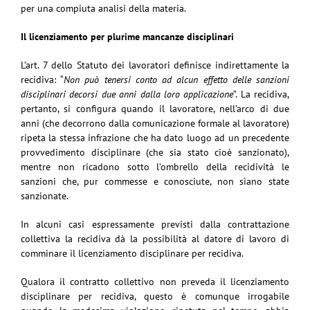
per una compiuta analisi della materia.
Il licenziamento per plurime mancanze disciplinari
L’art. 7 dello Statuto dei lavoratori definisce indirettamente la
recidiva: “
Non può tenersi conto ad alcun effetto delle sanzioni
disciplinari decorsi due anni dalla loro applicazione
”. La recidiva,
pertanto, si configura quando il lavoratore, nell’arco di due
anni (che decorrono dalla comunicazione formale al lavoratore)
ripeta la stessa infrazione che ha dato luogo ad un precedente
provvedimento disciplinare (che sia stato cioè sanzionato),
mentre non ricadono sotto l’ombrello della recidività le
sanzioni che, pur commesse e conosciute, non siano state
sanzionate.
In alcuni casi espressamente previsti dalla contrattazione
collettiva la recidiva dà la possibilità al datore di lavoro di
comminare il licenziamento disciplinare per recidiva.
Qualora il contratto collettivo non preveda il licenziamento
disciplinare per recidiva, questo è comunque irrogabile