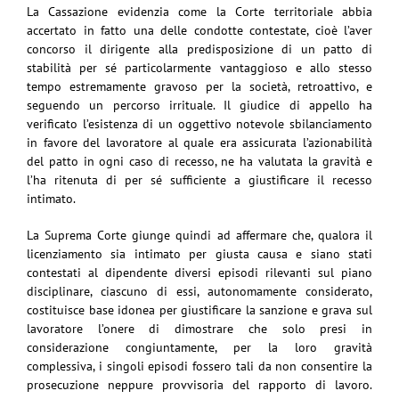
La Cassazione evidenzia come la Corte territoriale abbia
accertato in fatto una delle condotte contestate, cioè l’aver
concorso il dirigente alla predisposizione di un patto di
stabilità per sé particolarmente vantaggioso e allo stesso
tempo estremamente gravoso per la società, retroattivo, e
seguendo un percorso irrituale. Il giudice di appello ha
verificato l’esistenza di un oggettivo notevole sbilanciamento
in favore del lavoratore al quale era assicurata l’azionabilità
del patto in ogni caso di recesso, ne ha valutata la gravità e
l’ha ritenuta di per sé sufficiente a giustificare il recesso
intimato.
La Suprema Corte giunge quindi ad affermare che, qualora il
licenziamento sia intimato per giusta causa e siano stati
contestati al dipendente diversi episodi rilevanti sul piano
disciplinare, ciascuno di essi, autonomamente considerato,
costituisce base idonea per giustificare la sanzione e grava sul
lavoratore l’onere di dimostrare che solo presi in
considerazione congiuntamente, per la loro gravità
complessiva, i singoli episodi fossero tali da non consentire la
prosecuzione neppure provvisoria del rapporto di lavoro.