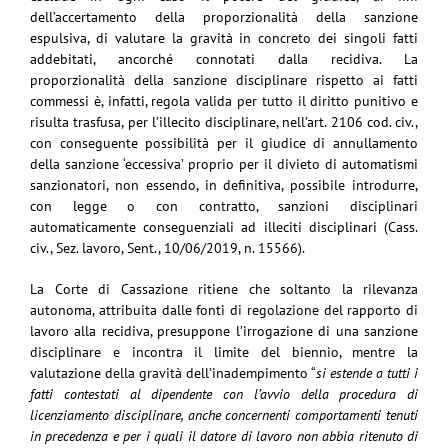
dell’accertamento della proporzionalità della sanzione
espulsiva, di valutare la gravità in concreto dei singoli fatti
addebitati, ancorché connotati dalla recidiva. La
proporzionalità della sanzione disciplinare rispetto ai fatti
commessi è, infatti, regola valida per tutto il diritto punitivo e
risulta trasfusa, per l’illecito disciplinare, nell’art. 2106 cod. civ.,
con conseguente possibilità per il giudice di annullamento
della sanzione ‘eccessiva’ proprio per il divieto di automatismi
sanzionatori, non essendo, in definitiva, possibile introdurre,
con legge o con contratto, sanzioni disciplinari
automaticamente conseguenziali ad illeciti disciplinari (Cass.
civ., Sez. lavoro, Sent., 10/06/2019, n. 15566).
La Corte di Cassazione ritiene che soltanto la rilevanza
autonoma, attribuita dalle fonti di regolazione del rapporto di
lavoro alla recidiva, presuppone l’irrogazione di una sanzione
disciplinare e incontra il limite del biennio, mentre la
valutazione della gravità dell’inadempimento “
si estende a tutti i
fatti contestati al dipendente con l’avvio della procedura di
licenziamento disciplinare, anche concernenti comportamenti tenuti
in precedenza e per i quali il datore di lavoro non abbia ritenuto di