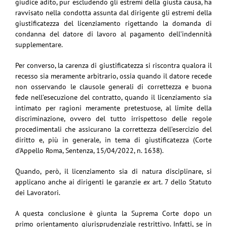
giudice adito, pur escludendo gli estremi della giusta causa, ha
ravvisato nella condotta assunta dal dirigente gli estremi della
giustificatezza del licenziamento rigettando la domanda di
condanna del datore di lavoro al pagamento dell’indennità
supplementare.
Per converso, la carenza di giustificatezza si riscontra qualora il
recesso sia meramente arbitrario, ossia quando il datore recede
non osservando le clausole generali di correttezza e buona
fede nell’esecuzione del contratto, quando il licenziamento sia
intimato per ragioni meramente pretestuose, al limite della
discriminazione, ovvero del tutto irrispettoso delle regole
procedimentali che assicurano la correttezza dell’esercizio del
diritto e, più in generale, in tema di giustificatezza (Corte
d’Appello Roma, Sentenza, 15/04/2022, n. 1638).
Quando, però, il licenziamento sia di natura disciplinare, si
applicano anche ai dirigenti le garanzie
ex
art. 7 dello Statuto
dei Lavoratori.
A questa conclusione è giunta la Suprema Corte dopo un
primo orientamento giurisprudenziale restrittivo. Infatti, se in