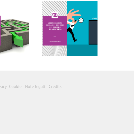
LE PILLOLE DEL
VENERDI’
vacy
Cookie
Note legali
Credits