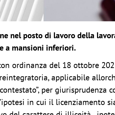
ne nel posto di lavoro della lavor
ne a mansioni inferiori.
con ordinanza del 18 ottobre 2022
reintegratoria, applicabile allorch
 contestato”, per giurisprudenza 
ipotesi in cui il licenziamento si
o del carattere di illiceità, ipote