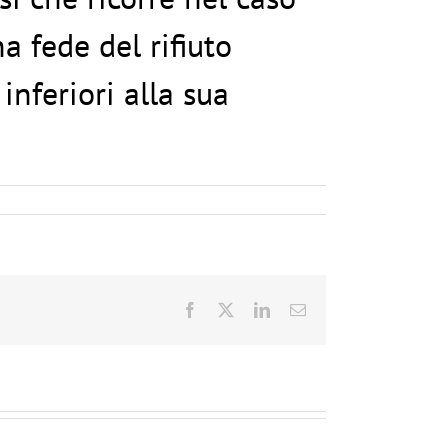
a fede del rifiuto
inferiori alla sua
Facebook
X
LinkedIn
Email