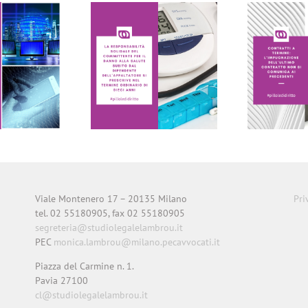
E PILLOLE DEL
LE PILLOLE DEL
VENERDI’
VENERDI’
Viale Montenero 17 – 20135 Milano
Pri
tel. 02 55180905, fax 02 55180905
segreteria@studiolegalelambrou.it
PEC
monica.lambrou@milano.pecavvocati.it
Piazza del Carmine n. 1.
Pavia 27100
cl@studiolegalelambrou.it