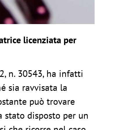
atrice licenziata per
, n. 30543, ha infatti
é sia ravvisata la
costante può trovare
a stato disposto per un
si che ricorre nel caso