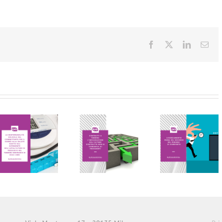
Facebook
X
LinkedIn
Ema
LE PILLOLE
LE PILLOLE
DEL
DEL
VENERDI’
VENERDI’