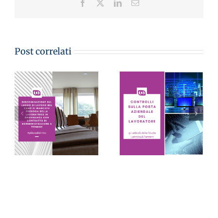
Facebook
X
LinkedIn
Email
Post correlati
CONTROLLI SULLA
POSTA AZIENDALE
DEL LAVORATORE:
LE PILLOLE DEL
sono inutilizzabili se
VENERDI’
eseguiti in virtù solo
di un sospetto – Avv.
Monica Lambrou