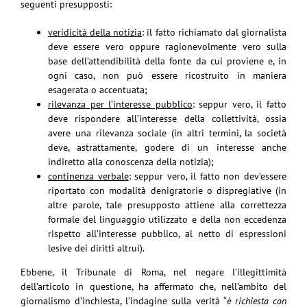
seguenti presupposti:
veridicità della notizia
: il fatto richiamato dal giornalista
deve essere vero oppure ragionevolmente vero sulla
base dell’attendibilità della fonte da cui proviene e, in
ogni caso, non può essere ricostruito in maniera
esagerata o accentuata;
rilevanza per l’interesse pubblico
: seppur vero, il fatto
deve rispondere all’interesse della collettività, ossia
avere una rilevanza sociale (in altri termini, la società
deve, astrattamente, godere di un interesse anche
indiretto alla conoscenza della notizia);
continenza verbale
: seppur vero, il fatto non dev’essere
riportato con modalità denigratorie o dispregiative (in
altre parole, tale presupposto attiene alla correttezza
formale del linguaggio utilizzato e della non eccedenza
rispetto all’interesse pubblico, al netto di espressioni
lesive dei diritti altrui).
Ebbene, il Tribunale di Roma, nel negare l’illegittimità
dell’articolo in questione, ha affermato che, nell’ambito del
giornalismo d’inchiesta, l’indagine sulla verità “
è richiesta con