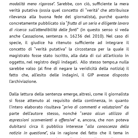
modalità meno rigorose
”. Sarebbe, con ciò, sufficiente la mera
verità putativa (ossia quel concetto di “verità” che attribuisce
rilevanza alla buona fede del giornalista), purché quanto
concretamente pubblicato sia “
frutto di un serio e diligente lavoro
di ricerca sull’attendibilità delle fonti
” (in questo senso si veda
anche Cassazione, sentenza n. 16236 del 2010). Nel caso di
specie, il giudice ha ritenuto sufficiente ad integrare il
concetto di “verità putativa” la circostanza per la quale il
magistrato fosse stato iscritto, alla data di cui all’articolo in
oggetto, nel registro degli indagati. Allo stesso tempo,a nulla
sarebbe valso (al fine di negare la veridicità della notizia) il
fatto che, all’esito delle indagini, il GIP avesse disposto
l’archiviazione.
Dalla lettura della sentenza emerge, altresì, come il giornalista
si fosse attenuto al requisito della continenza, in quanto
l’intero elaborato risultava “
privo di commenti e valutazioni
” da
parte dell’autore stesso, nonché “
senza alcun utilizzo di
espressioni sconvenienti o offensive
” e, ancora, che non poteva
dubitarsi circa il pubblico interesse “
alla conoscenza della
notizia in questione
”, sia in ragione del fatto che il tema in