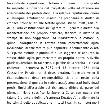
Investito della questione, il Tribunale di Roma in primo grado
ha respinto le domande del magistrato volte ad ottenere un
risarcimento dei pretesi danni alla relativa reputazione, onore
e immagine, attribuendo un’assoluta pregnanza al diritto di
cronaca riconosciuto alle testate giornalistiche. Infatti, l’art. 21
della Carta costituzionale, nel garantire il generale diritto alla
manifestazione del proprio pensiero, sancisce, in materia di
stampa, la non soggezione “
ad autorizzazioni o censure
” e,
quindi, allorquando la testata abbia correttamente agito
avvalendosi di tale facoltà, può applicarsi la scriminante
ex
art.
51 c.p. che esclude la punibilità di un soggetto se, appunto, lo
stesso abbia agito per esercitare un proprio diritto. A livello
giurisprudenziale, in tal senso, a partire dalla storica – e assai
risalente – sentenza n. 5259 del 18 ottobre 1984 della
Cassazione Penale (cui si deve, peraltro, l’apertura verso il
riconoscimento della responsabilità civile al netto della
presentazione di querela in sede penale), sono stati individuati
precisi limiti all’esercizio del richiamato diritto da parte dei
giornali. Nello specifico, la Suprema Corte, con quella che
taluno è giunto a definire “sentenza Decalogo”, ha affermato la
legittimità delle pubblicazione in tutti i casi in cui ricorrano i