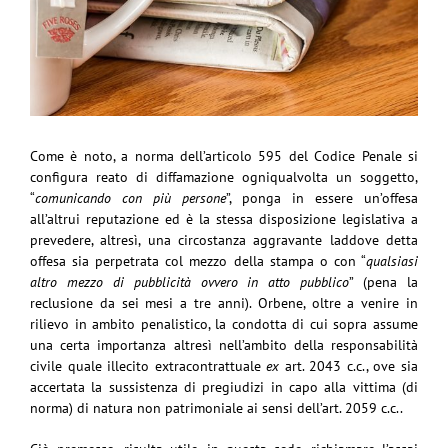
Come è noto, a norma dell’articolo 595 del Codice Penale si
configura reato di diffamazione ogniqualvolta un soggetto,
“
comunicando con più persone
”, ponga in essere un’offesa
all’altrui reputazione ed è la stessa disposizione legislativa a
prevedere, altresì, una circostanza aggravante laddove detta
offesa sia perpetrata col mezzo della stampa o con “
qualsiasi
altro mezzo di pubblicità ovvero in atto pubblico
” (pena la
reclusione da sei mesi a tre anni). Orbene, oltre a venire in
rilievo in ambito penalistico, la condotta di cui sopra assume
una certa importanza altresì nell’ambito della responsabilità
civile quale illecito extracontrattuale
ex
art. 2043 c.c., ove sia
accertata la sussistenza di pregiudizi in capo alla vittima (di
norma) di natura non patrimoniale ai sensi dell’art. 2059 c.c..