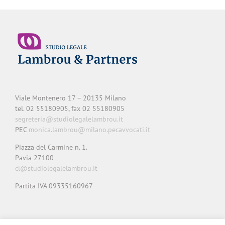
Viale Montenero 17 – 20135 Milano
tel. 02 55180905, fax 02 55180905
segreteria@studiolegalelambrou.it
PEC
monica.lambrou@milano.pecavvocati.it
Piazza del Carmine n. 1.
Pavia 27100
cl@studiolegalelambrou.it
Partita IVA 09335160967
Privacy
Cookie
Note legali
Credits