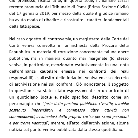
Ciò premesso, risulta utile, in questa sede, richiamare l’assai
recente pronuncia del Tribunale di Roma (Prima Sezione Civile)
del 17 gennaio 2019, per mezzo della quale il giudice romano
ha avuto modo di ribadire e ricostruire i caratteri fondamentali
della fattispecie.
Nel caso oggetto di controversia, un magistrato della Corte dei
Conti veniva coinvolto in un’inchiesta della Procura della
Repubblica in materia di corruzione concernente talune opere
pubbliche, ma in maniera quanto mai marginale (lo stesso
veniva, in particolare, menzionato esclusivamente in una nota
dell’ordinanza cautelare emessa nei confronti dei reali
responsabili) e, all’esito delle indagini, veniva emesso decreto
di archiviazione nei sui confronti. Ciò nonostante, il soggetto
in questione era stato citato espressamente in un articolo di
un quotidiano locale e, nello specifico, descritto come un
personaggio che “
forte delle funzioni pubbliche rivestite, avrebbe
sostenuto imprenditori e commesso altre attività non
commendevoli, avvalendosi della propria carica per scopi personali
e per trarre vantaggi
”, mentre, all’atto dell’archiviazione, alcuna
notizia sul punto veniva pubblicata dallo stesso quotidiano.