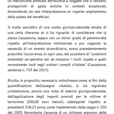
un meccanismo premiale attribuibile a soggetti che si rendano
protagonisti di gesta eroiche in contesti eccezionali,
discendendo da tale interpretazione un ingente ampliamento
della platea dei beneficiari.
Si tratta senz’altro di una svolta giurisprudenziale dotata di
una certa rilevanza se si ha riguardo di considerare che la
stessa Cassazione, seppur con un minor grado di perentorietà
rispetto all’interpretazione ministeriale e pur negando la
necessità di un evento straordinario, aveva precedentemente
prescritto l’occorrenza, in ogni caso, del sussistere di “
condizioni
ambientali od operative tali da innalzare i rischi rispetto a quelli
normalmente insiti negli ordinari compiti d’istituto
” (Cassazione,
sentenza n. 759 del 2017).
Risulta, in proposito, necessario sottolineare come, ai fini della
quantificazione dell’assegno vitalizio, si sia registrata
un’estensione, ancora una volta di matrice giurisprudenziale,
dell’applicazione degli importi previsti per le vittime di
terrorismo (500,00 euro mensili, raddoppiati rispetto ai
precedenti 258,23 euro), come implementati dalla Legge n. 350
del 2003. Nonostante l’assenza di un richiamo espresso delle