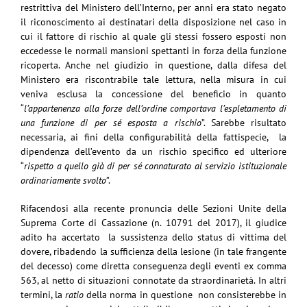
restrittiva del Ministero dell’Interno, per anni era stato negato
il riconoscimento ai destinatari della disposizione nel caso in
cui il fattore di rischio al quale gli stessi fossero esposti non
eccedesse le normali mansioni spettanti in forza della funzione
ricoperta. Anche nel giudizio in questione, dalla difesa del
Ministero era riscontrabile tale lettura, nella misura in cui
veniva esclusa la concessione del beneficio in quanto
“
l’appartenenza alla forze dell’ordine comportava l’espletamento di
una funzione di per sé esposta a rischio
”. Sarebbe risultato
necessaria, ai fini della configurabilità della fattispecie, la
dipendenza dell’evento da un rischio specifico ed ulteriore
“
rispetto a quello già di per sé connaturato al servizio istituzionale
ordinariamente svolto
”.
Rifacendosi alla recente pronuncia delle Sezioni Unite della
Suprema Corte di Cassazione (n. 10791 del 2017), il giudice
adito ha accertato la sussistenza dello status di vittima del
dovere, ribadendo la sufficienza della lesione (in tale frangente
del decesso) come diretta conseguenza degli eventi ex comma
563, al netto di situazioni connotate da straordinarietà. In altri
termini, la
ratio
della norma in questione non consisterebbe in