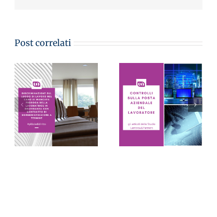
Post correlati
CONTROLLI SULLA
POSTA AZIENDALE
DEL LAVORATORE:
LE PILLOLE DEL
sono inutilizzabili se
VENERDI’
eseguiti in virtù solo
di un sospetto – Avv.
Monica Lambrou