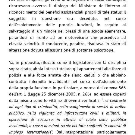
ricorrevano avverso il diniego del Ministero dell’Interno al
riconoscimento dei benefici assistenziali propri di tale status. Il
soggetto in questione era deceduto, nel corso
dell’espletamento delle proprie funzioni, in seguito al
salvataggio di un minore nei pressi di una scuola elementare,
parandosi di fronte ad un motoveicolo che procedeva ad
elevata velocità. Il conducente, peraltro, risultava in stato di
alterazione dovuta all’assunzione di sostanze psicotrope.
Va, in proposito, rilevato come il legislatore, con la disciplina
sopra citata, abbia inteso tutelare gli appartenenti alle forze di
polizia e alle forze armate che siano caduti o che abbiano
contratto infermità invalidanti nel corso dell’adempimento
della propria funzione. In particolare, a norma del comma 563
dell’art. 1 (Legge 23 dicembre 2005, n. 266) ad essere coperti
dalla misura sono le vittime di eventi verificatisi “
nel contrasto
ad ogni tipo di criminalità, nello svolgimento di servizi di ordine
pubblico, nella vigilanza ad infrastrutture civili e militari, in
operazioni di soccorso, in attività di tutela della pubblica
incolumità, a causa di azioni recate nei loro confronti in contesti di
impiego internazionale
”. Dall’interpretazione particolarmente