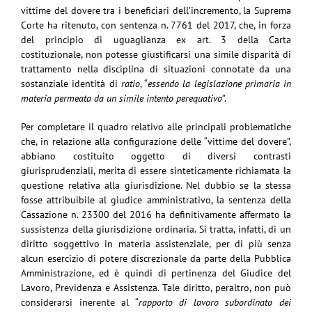
vittime del dovere tra i beneficiari dell’incremento, la Suprema
Corte ha ritenuto, con sentenza n. 7761 del 2017, che, in forza
del principio di uguaglianza ex art. 3 della Carta
costituzionale, non potesse giustificarsi una simile disparità di
trattamento nella disciplina di situazioni connotate da una
sostanziale identità di
ratio
, “
essendo la legislazione primaria in
materia permeata da un simile intento perequativo
”.
Per completare il quadro relativo alle principali problematiche
che, in relazione alla configurazione delle “vittime del dovere”,
abbiano costituito oggetto di diversi contrasti
giurisprudenziali, merita di essere sinteticamente richiamata la
questione relativa alla giurisdizione. Nel dubbio se la stessa
fosse attribuibile al giudice amministrativo, la sentenza della
Cassazione n. 23300 del 2016 ha definitivamente affermato la
sussistenza della giurisdizione ordinaria. Si tratta, infatti, di un
diritto soggettivo in materia assistenziale, per di più senza
alcun esercizio di potere discrezionale da parte della Pubblica
Amministrazione, ed è quindi di pertinenza del Giudice del
Lavoro, Previdenza e Assistenza. Tale diritto, peraltro, non può
considerarsi inerente al “
rapporto di lavoro subordinato dei