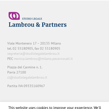
Viale Montenero 17 – 20135 Milano
tel. 02 55180905, fax 02 55180905
segreteria@studiolegalelambrou.it
PEC
monica.lambrou@milano.pecavvocati.it
Piazza del Carmine n. 1.
Pavia 27100
cl@studiolegalelambrou.it
Partita IVA 09335160967
Privacy
Cookie
Note legali
Credits
This website uses cookies to improve your experience. We'll