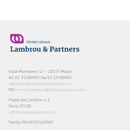
Viale Montenero 17 – 20135 Milano
tel. 02 55180905, fax 02 55180905
segreteria@studiolegalelambrou.it
PEC
monica.lambrou@milano.pecavvocati.it
Piazza del Carmine n. 1.
Pavia 27100
cl@studiolegalelambrou.it
Partita IVA 09335160967