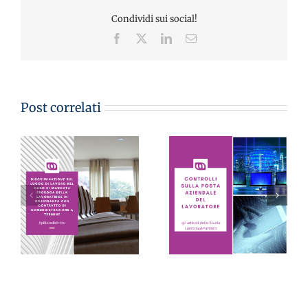
Condividi sui social!
Facebook
X
LinkedIn
Email
Post correlati
CONTROLLI SULLA
POSTA AZIENDALE
DEL LAVORATORE:
LE PILLOLE DEL
sono inutilizzabili se
VENERDI’
eseguiti in virtù solo
di un sospetto – Avv.
Monica Lambrou