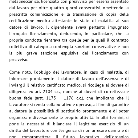
metalmeccanica, licenziato con preavviso per essersi assentato
dal lavoro per oltre quattro giorni consecutivi, omettendo la
prescritta comunicazione e la trasmissione di copia della
certificazione medica attestante lo stato di malattia al suo
datore di lavoro. Il dipendente aveva pertanto impugnato
l’irrogato licenziamento, deducendo, in particolare, che la
propria condotta rientrava tra quelle per le quali il contratto
collettivo di categoria contempla sanzioni conservative e non
la più grave sanzione espulsiva del licenziamento con
preavviso.
Come noto, l’obbligo del lavoratore, in caso di malattia, di
informare prontamente il datore di lavoro dell’assenza e di
inviargli il relativo certificato medico, si ricollega al dovere di
diligenza ex art. 2104 c.c., nonché ai doveri di correttezza e
buona fede (artt. 1175 – 1176 c.c.), che implicano che il
lavoratore si renda collaborativo e operoso, al fine di garantire
al datore la possibilità di sostituirlo prontamente e di poter
organizzare diversamente le proprie attività. In altri termini, si
pone la necessità di bilanciare il legittimo esercizio di un
diritto del lavoratore con l’esigenza di non arrecare danno e di
non compromettere il futuro lavorativo dell’organico