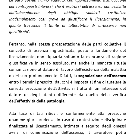
Le parti sociali hanno valutato, con apprezzamento insindacabile
dei contrapposti interessi, che il protrarsi dell’assenza non assistita
dall’adempimento degli obblighi suddetti costituisce
inadempimento così grave da giustificare il licenziamento, in
quanto trascende il limite di tollerabilità di un’assenza non
giustificata
”.
Pertanto, nella stessa prospettazione delle parti collettive il
concetto di assenza ingiustificata, posto a fondamento del
licenziamento, non riguarda soltanto la mancanza di ragione
giustificativa in senso assoluto, ma anche la mancata rituale
comunicazione al datare di lavoro dell’esistenza della malattia
o del suo prolungamento. Difatti, la
segnalazione dell’assenza
entro i termini prescritti dal ccnl è imposta al fine di tutelare la
corretta esecuzione dell’attività: si tratta di un interesse del
datore (e degli utenti) differente da quello della verifica
dell’
effettività della patologia
.
Alla luce di tali rilievi, e conformemente alla pressoché
unanime giurisprudenza, in caso di contestazione disciplinare
finalizzata al licenziamento, intimata a seguito degli omessi
avvisi di comunicazione dell’assenza, il lavoratore potrà