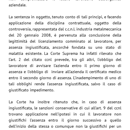
aziendale.
La sentenza in oggetto, tenuto conto di tali principi, e facendo
applicazione della disciplina contrattuale, oggetto della
controversia, rappresentata dal c.c.n.l. industria metalmeccanica
del 20 gennaio 2008, è pervenuta alla conclusione della
legittimità del licenziamento comminato al lavoratore, per
assenza ingiustificata, ancorché fondata su uno stato di
malattia esistente. La Corte Suprema ha infatti rilevato che
l’art. 2 del citato ccnl prevede, tra gli altri, l’obbligo del
lavoratore di avvisare l’azienda entro il primo giorno di
assenza e l’obbligo di inviare all’azienda il certificato medico
entro il secondo giorno di assenza. L’inadempimento di uno di
tali obblighi rende l’assenza ingiustificata, salvo il caso di
giustificato impedimento.
La Corte ha inoltre ritenuto che, in caso di assenza
ingiustificata, le sanzioni conservative di cui all’art. 9 del ccnl
trovano applicazione nell’ipotesi in cui il lavoratore non
giustifichi l’assenza entro il giorno successivo a quello
dell’inizio della stessa o comunque non la giustifichi per un