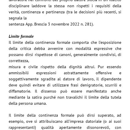
disciplinare laddove la stessa non
rispetti i requisiti della
verità, continenza e pertinenza
(tra le decisioni più recenti, si
segnala la
sentenza App. Brescia 3 novembre 2022 n. 281).
Limite formale
Il limite della continenza formale comporta che l’esposizione
della critica debba avvenire con
modalità espressive che
possano dirsi rispettose di canoni, generalmente condivisi, di
correttezza
,
misura e civile rispetto della dignità altrui. Pur essendo
ammissibili espressioni astrattamente
offensive e
soggettivamente sgradite al datore di lavoro, il dipendente
deve quindi evitare di
utilizzare frasi denigratorie, scurrili e
diffamatorie. Il dissenso può essere manifestato anche
mediante la satira purché non travalichi il limite della tutela
della persona umana.
Il limite della continenza formale può dirsi superato, ad
esempio, ove si attribuiscano all’impresa
datoriale (o ai suoi
rappresentanti) qualità apertamente disonorevoli, con