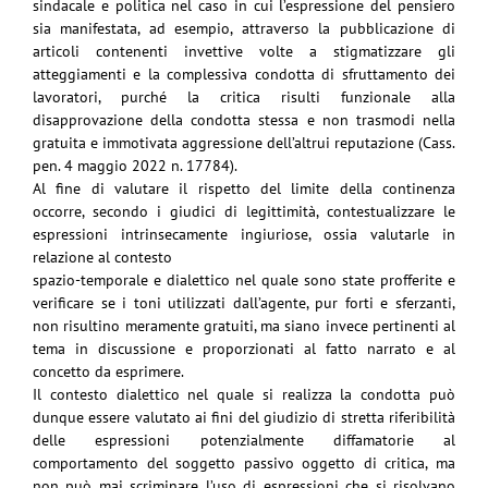
sindacale e politica nel caso in cui
l’espressione del pensiero
sia manifestata, ad esempio, attraverso la pubblicazione di
articoli
contenenti invettive volte a stigmatizzare gli
atteggiamenti e la complessiva condotta di
sfruttamento dei
lavoratori, purché la critica risulti funzionale alla
disapprovazione della condotta
stessa e non trasmodi nella
gratuita e immotivata aggressione dell’altrui reputazione (Cass.
pen. 4
maggio 2022 n. 17784).
Al fine di valutare il rispetto del limite della continenza
occorre, secondo i giudici di legittimità,
contestualizzare le
espressioni intrinsecamente ingiuriose, ossia valutarle in
relazione al contesto
spazio-temporale e dialettico nel quale sono state profferite e
verificare se i toni utilizzati
dall’agente, pur forti e sferzanti,
non risultino meramente gratuiti, ma siano invece pertinenti al
tema in discussione e
proporzionati
al fatto narrato e al
concetto da esprimere.
Il contesto dialettico nel quale si realizza la condotta può
dunque essere valutato ai fini del
giudizio di stretta riferibilità
delle espressioni potenzialmente diffamatorie al
comportamento del
soggetto passivo oggetto di critica, ma
non può mai scriminare l’uso di espressioni che si risolvano