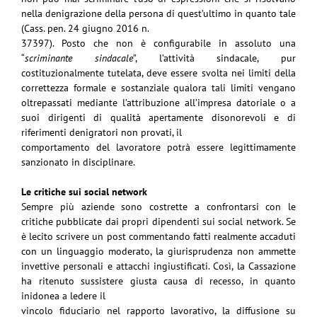
nella denigrazione della persona di quest’ultimo in quanto tale
(Cass. pen. 24 giugno 2016 n.
37397).
Posto che non è configurabile in assoluto una
“
scriminante sindacale
”, l’attività sindacale, pur
costituzionalmente tutelata, deve essere svolta nei limiti della
correttezza formale e sostanziale
qualora tali limiti vengano
oltrepassati mediante l’attribuzione all’impresa datoriale o a
suoi
dirigenti di qualità apertamente disonorevoli e di
riferimenti denigratori non provati, il
comportamento del lavoratore potrà essere legittimamente
sanzionato in disciplinare.
Le critiche sui social network
Sempre più aziende sono costrette a confrontarsi con le
critiche pubblicate dai propri dipendenti
sui social network.
Se
è lecito scrivere un post commentando fatti realmente accaduti
con un linguaggio moderato, la
giurisprudenza non ammette
invettive personali e attacchi ingiustificati.
Così, la Cassazione
ha ritenuto sussistere
giusta causa di recesso
, in quanto
inidonea a ledere il
vincolo fiduciario nel rapporto lavorativo, la diffusione su