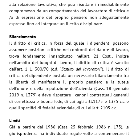
alla relazione
lavorativa, che può risultare irrimediabilmente
compromesso da un comportamento del lavoratore
di critica e
/o di espressione del proprio pensiero non adeguatamente
espresso fino ad integrare un
illecito disciplinare.
Bilanciamento
Il diritto di critica, in forza del quale i dipendenti possono
assumere posizioni critiche nei confronti
del datore di lavoro,
trova fondamento innanzitutto nell’art. 21 Cost., inoltre
nell’ambito dei luoghi
di lavoro, il diritto di critica è sancito
dall’art. 1 L. 300/70 (c.d. “
Statuto dei lavoratori
”). Il diritto
di
critica del dipendente postula un necessario bilanciamento tra
la
libertà di manifestare il
proprio pensiero
e la tutela
dell’onore e della
reputazione dell’azienda
(Cass. 18 gennaio
2019
n. 1379) e deve rispettare i canoni contrattuali generali
di correttezza e buona fede, di cui agli
artt.1175 e 1375 c.c. e
quelli specifici di fedeltà aziendale, di cui all’art. 2105 c.c..
Limiti
Già a partire dal 1986 (Cass. 25 febbraio 1986 n. 173), la
giurisprudenza ha individuato regole
volte a contemperare il