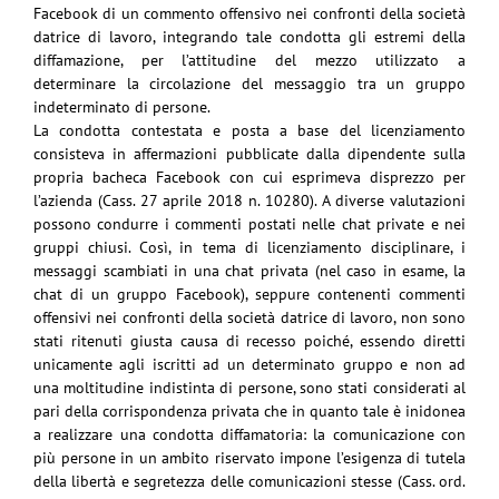
Facebook di un commento offensivo nei
confronti della società
datrice di lavoro, integrando tale condotta gli estremi della
diffamazione,
per l’attitudine del mezzo utilizzato a
determinare la circolazione del messaggio tra un gruppo
indeterminato di persone.
La condotta contestata e posta a base del licenziamento
consisteva in affermazioni pubblicate dalla
dipendente sulla
propria bacheca Facebook con cui esprimeva disprezzo per
l’azienda (Cass. 27
aprile 2018 n. 10280).
A diverse valutazioni
possono condurre i commenti postati nelle
chat private
e nei
gruppi chiusi.
Così, in tema di licenziamento disciplinare, i
messaggi scambiati in una chat privata (nel caso in
esame, la
chat di un gruppo Facebook), seppure contenenti commenti
offensivi nei confronti della
società datrice di lavoro, non sono
stati ritenuti giusta causa di recesso poiché, essendo diretti
unicamente agli iscritti ad un determinato gruppo e non ad
una moltitudine indistinta di persone,
sono stati considerati al
pari della corrispondenza privata che in quanto tale è inidonea
a realizzare
una condotta diffamatoria: la comunicazione con
più persone in un ambito riservato impone
l’esigenza di tutela
della libertà e
segretezza delle comunicazioni
stesse (Cass. ord.