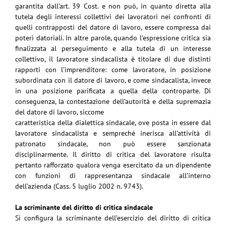
garantita dall’art. 39 Cost. e non può, in quanto diretta alla
tutela degli
interessi
collettivi
dei lavoratori nei confronti di
quelli contrapposti del datore di lavoro, essere compressa
dai
poteri datoriali.
In altre parole, quando l’espressione critica sia
finalizzata al perseguimento e alla tutela di un
interesse
collettivo, il lavoratore sindacalista è titolare di due distinti
rapporti con l’imprenditore:
come lavoratore, in posizione
subordinata con il datore di lavoro, e come sindacalista, invece
in
una posizione parificata a quella della controparte.
Di
conseguenza, la contestazione dell’autorità e della supremazia
del datore di lavoro, siccome
caratteristica della dialettica sindacale, ove posta in essere dal
lavoratore sindacalista e sempreché
inerisca all’attività di
patronato sindacale, non può essere sanzionata
disciplinarmente. Il
diritto
di
critica del lavoratore risulta
pertanto
rafforzato
qualora venga esercitato da un dipendente
con
funzioni di rappresentanza sindacale all’interno
dell’azienda (Cass. 5 luglio 2002 n. 9743).
La scriminante del diritto di critica sindacale
Si configura la scriminante dell’esercizio del diritto di critica