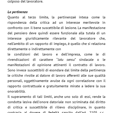
colposo del lavoratore.
La pertinenza
Quanto al terzo limite, la pertinenzaè intesa come la
rispondenza della critica ad un interesse
meritevole in
confronto con il bene suscettibile di lesione. La manifestazione
del pensiero deve
quindi essere
funzionale alla tutela di un
interesse
giuridicamente rilevante del lavoratore che,
nell’ambito di un rapporto di impiego, è quello che si relaziona
direttamente o indirettamente con
le condizioni del lavoro e dell’impresa, come le di
rivendicazioni di carattere
“
latu sensu
”
sindacale o le
manifestazioni di opinione attinenti il contratto di lavoro.
Sono invece suscettibili di esondare dal limite della pertinenza
le critiche rivolte al datore di
lavoro afferenti alle sue qualità
personali, oggettivamente avulse da ogni correlazione con il
rapporto contrattuale e gratuitamente mirate a ledere la sua
onorabilità.
Il superamento di tali limiti, anche uno solo di essi, rende la
condotta lesiva dell’
onore datoriale
non scriminata dal diritto
di critica e suscettibile di rilievo disciplinare, in quanto
contraria al
dovere di fedeltà sancito dall’art. 2105 c.c..