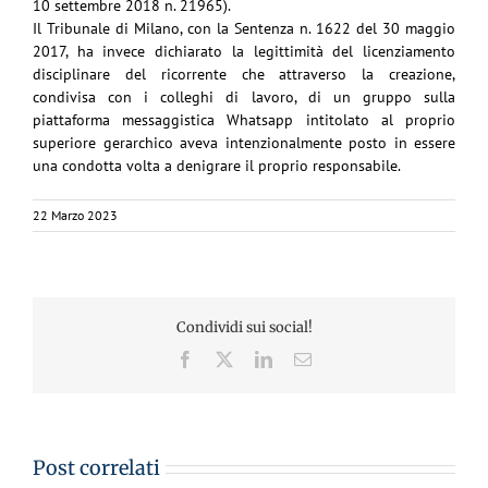
10 settembre
2018 n. 21965).
Il Tribunale di Milano, con la Sentenza n. 1622 del 30 maggio
2017, ha invece dichiarato la
legittimità del licenziamento
disciplinare del ricorrente che attraverso la creazione,
condivisa con i
colleghi di lavoro, di un gruppo sulla
piattaforma messaggistica Whatsapp intitolato al proprio
superiore gerarchico aveva intenzionalmente posto in essere
una condotta volta a denigrare il
proprio responsabile.
22 Marzo 2023
Condividi sui social!
Facebook
X
LinkedIn
Email
Post correlati