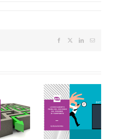
Facebook
X
LinkedIn
Email
LE PILLOLE DEL
VENERDI’