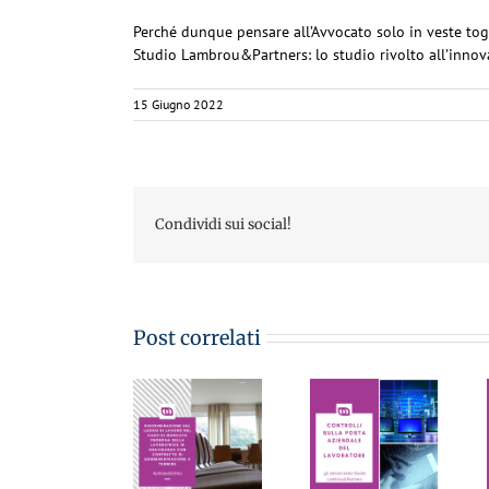
Perché dunque pensare all’Avvocato solo in veste toga
Studio Lambrou&Partners: lo studio rivolto all’innov
15 Giugno 2022
Condividi sui social!
Post correlati
CONTROLLI
SULLA
POSTA
AZIENDALE
DEL
LE PILLOLE
LAVORATORE:
LE PILLOLE
DEL
sono
DEL
VENERDI’
inutilizzabili
VENERDI’