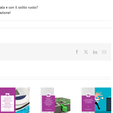
ta e con il solito ruolo?
azione!
Facebook
X
LinkedIn
Ema
LE PILLOLE
LE PILLOLE
DEL
DEL
VENERDI’
VENERDI’