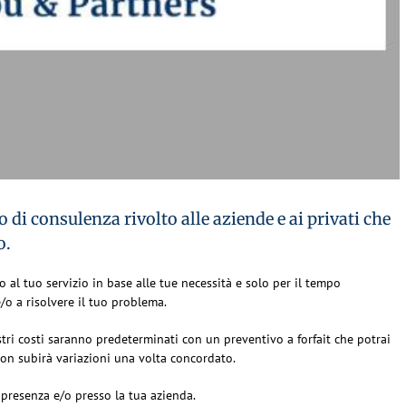
di consulenza rivolto alle aziende e ai privati che
o.
al tuo servizio in base alle tue necessità e solo per il tempo
e/o a risolvere il tuo problema.
ri costi saranno predeterminati con un preventivo a forfait che potrai
 non subirà variazioni una volta concordato.
 presenza e/o presso la tua azienda.