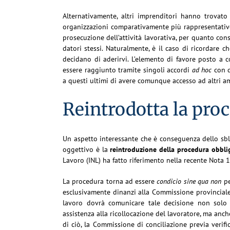
Alternativamente, altri imprenditori hanno trovato
organizzazioni comparativamente più rappresentative
prosecuzione dell’attività lavorativa, per quanto co
datori stessi. Naturalmente, è il caso di ricordare 
decidano di aderirvi. L’elemento di favore posto a 
essere raggiunto tramite singoli accordi
ad hoc
con d
a questi ultimi di avere comunque accesso ad altri a
Reintrodotta la proc
Un aspetto interessante che è conseguenza dello sblo
oggettivo è la
reintroduzione della procedura obblig
Lavoro (INL) ha fatto riferimento nella recente Nota 
La procedura torna ad essere
condicio sine qua non
pe
esclusivamente dinanzi alla Commissione provinciale d
lavoro dovrà comunicare tale decisione non solo 
assistenza alla ricollocazione del lavoratore, ma anch
di ciò, la Commissione di conciliazione previa verifi