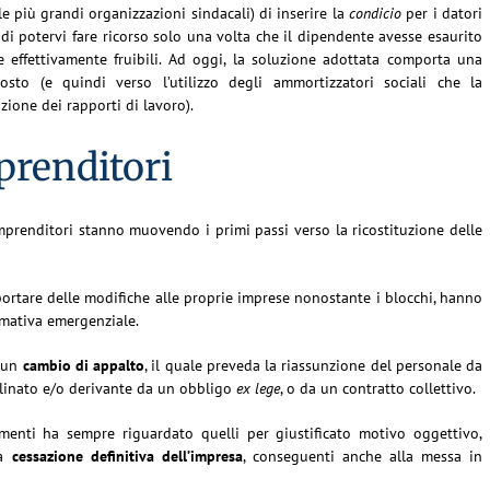
le più grandi organizzazioni sindacali) di inserire la
condicio
per i datori
 di potervi fare ricorso solo una volta che il dipendente avesse esaurito
ne effettivamente fruibili. Ad oggi, la soluzione adottata comporta una
to (e quindi verso l’utilizzo degli ammortizzatori sociali che la
zione dei rapporti di lavoro).
prenditori
 imprenditori stanno muovendo i primi passi verso la ricostituzione delle
ortare delle modifiche alle proprie imprese nonostante i blocchi, hanno
rmativa emergenziale.
 un
cambio di appalto
, il quale preveda la riassunzione del personale da
iplinato e/o derivante da un obbligo
ex lege
, o da un contratto collettivo.
amenti ha sempre riguardato quelli per giustificato motivo oggettivo,
a
cessazione definitiva dell’impresa
, conseguenti anche alla messa in