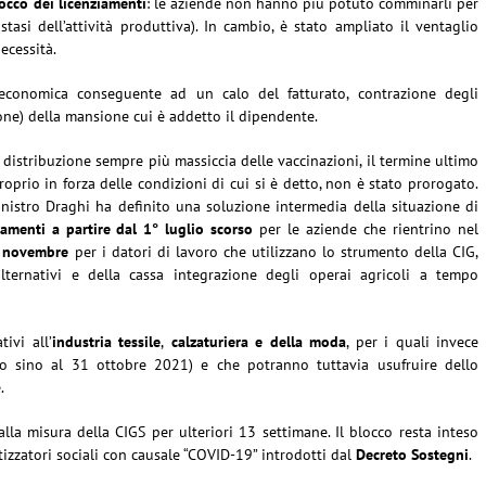
occo dei licenziamenti
: le aziende non hanno più potuto comminarli per
tasi dell’attività produttiva). In cambio, è stato ampliato il ventaglio
ecessità.
 economica conseguente ad un calo del fatturato, contrazione degli
one) della mansione cui è addetto il dipendente.
la distribuzione sempre più massiccia delle vaccinazioni, il termine ultimo
proprio in forza delle condizioni di cui si è detto, non è stato prorogato.
Ministro Draghi ha definito una soluzione intermedia della situazione di
amenti a partire dal 1° luglio scorso
per le aziende che rientrino nel
 novembre
per i datori di lavoro che utilizzano lo strumento della CIG,
alternativi e della cassa integrazione degli operai agricoli a tempo
tivi all’
industria tessile
,
calzaturiera e della moda
, per i quali invece
no sino al 31 ottobre 2021) e che potranno tuttavia usufruire dello
.
 alla misura della CIGS per ulteriori 13 settimane. Il blocco resta inteso
izzatori sociali con causale “COVID-19” introdotti dal
Decreto Sostegni
.