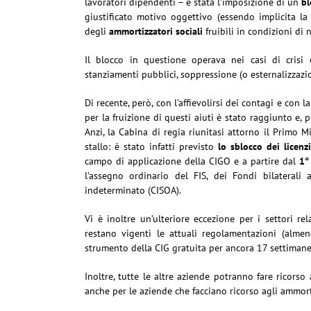
lavoratori dipendenti – è stata l’imposizione di un
bl
giustificato motivo oggettivo (essendo implicita la s
degli
ammortizzatori sociali
fruibili in condizioni di n
Il blocco in questione operava nei casi di crisi
stanziamenti pubblici, soppressione (o esternalizzazi
Di recente, però, con l’affievolirsi dei contagi e con 
per la fruizione di questi aiuti è stato raggiunto e, 
Anzi, la Cabina di regia riunitasi attorno il Primo 
stallo: è stato infatti previsto
lo sblocco dei licenzi
campo di applicazione della CIGO e a partire dal
1°
l’assegno ordinario del FIS, dei Fondi bilaterali 
indeterminato (CISOA).
Vi è inoltre un’ulteriore eccezione per i settori rela
restano vigenti le attuali regolamentazioni (alme
strumento della CIG gratuita per ancora 17 settimane
Inoltre, tutte le altre aziende potranno fare ricorso
anche per le aziende che facciano ricorso agli ammort