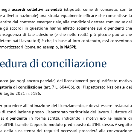
 negli
accordi collettivi aziendali
(stipulati, come di consueto, con le
 a livello nazionale) una strada egualmente efficace che consentisse la
nsentito dal contesto emergenziale, alle condizioni dettate comunque dai
che gli accordi in questione hanno effetto solamente sui dipendenti che
conseguenza di tale adesione (e che nelle realtà più piccole può anche
eterminati lavoratori) è che, in base al loro contenuto, essi consentono
mmortizzatori (come, ad esempio, la
NASPI
).
edura di conciliazione
cco (ad oggi ancora parziale) dei licenziamenti per giustificato motivo
atoria di conciliazione
(art. 7 L. 604/66), cui l’Ispettorato Nazionale del
16 luglio 2021 n. 5186.
r procedere all’intimazione del licenziamento, e dovrà essere instaurata
i conciliazione presso l’Ispettorato territoriale del lavoro. Il datore di
al dipendente in forma scritta, indicando i motivi e/o le misure di
e all’INL tramite l’apposito modulo predisposto dall’INL stesso. A seguito
ca della sussistenza dei requisiti necessari procederà alla convocazione