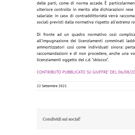
delle parti, come di norma accade. È particolarmente
ulteriore controllo in merito alle dichiarazioni rese
salariale: in caso di contraddittorietà verrà raccom
sociali previsti dalla normativa rispetto all’
extrema ra
Di fronte ad un quadro normativo così complicat
all’impugnazione dei licenziamenti comminati laddo
ammortizzatori così come individuati sinora: perta
raccomandazioni e di non procedere, anche una volt
licenziamenti oggetto del c.d. “sblocco”.
CONTRIBUTO PUBBLICATO SU GIUFFRE’ DEL 06/08/2
22 Settembre 2021
Condividi sui social!
DIRITTO E