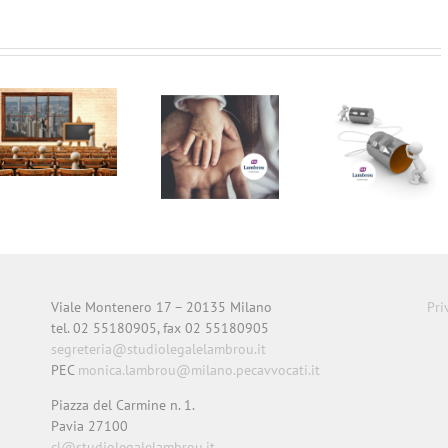
IL
SOLE24ORE
24/04/2023 –
Tuttolavoro
Divieto di
Indicitalia –
licenziamento
Casi &
e Naspi per i
Questioni
padri che
privacy –
fruiscono dei
Avv.Monica
congedi –
Lambrou
Avv.Monica
Lambrou
Viale Montenero 17 – 20135 Milano
Pri
tel. 02 55180905, fax 02 55180905
segreteria@studiolegalelambrou.it
PEC
monica.lambrou@milano.pecavvocati.it
Piazza del Carmine n. 1.
Pavia 27100
cl@studiolegalelambrou.it