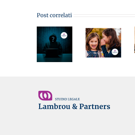
PRATICA DEL
LAVORO
MementoPiù
Post correlati
20/2023 –
di Giuffré
STRUMENTI
MementoPiù
03.05.2023 –
DI
di Giuffré
Whistleblowing:
COMPLIANCE
03.04.2023 –
le
AZIENDALE:
Come
implicazioni
SEGNALAZIONI
funziona
su normativa
DI ILLECITI
l’assemblea
231, privacy e
O
sindacale –
sicurezza sul
IRREGOLARITÀ
Avv.Monica
lavoro –
NEI
Lambrou
Avv.Monica
RAPPORTI DI
Lambrou –
LAVORO –
Avv. Clara
Avv.Monica
Frattini
Lambrou,
Avv.Roberto
Felli