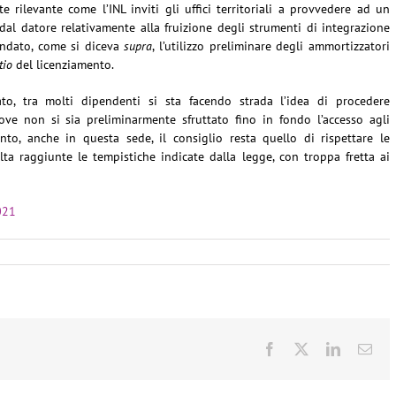
 rilevante come l’INL inviti gli uffici territoriali a provvedere ad un
 dal datore relativamente alla fruizione degli strumenti di integrazione
andato, come si diceva
supra
, l’utilizzo preliminare degli ammortizzatori
tio
del licenziamento.
o, tra molti dipendenti si sta facendo strada l’idea di procedere
ve non si sia preliminarmente sfruttato fino in fondo l’accesso agli
nto, anche in questa sede, il consiglio resta quello di rispettare le
a raggiunte le tempistiche indicate dalla legge, con troppa fretta ai
021
Facebook
X
LinkedIn
Ema