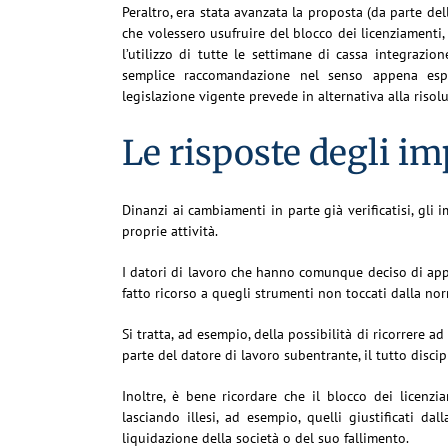
Peraltro, era stata avanzata la proposta (da parte del
che volessero usufruire del blocco dei licenziamenti,
l’utilizzo di tutte le settimane di cassa integrazio
semplice raccomandazione nel senso appena espos
legislazione vigente prevede in alternativa alla risolu
Le risposte degli im
Dinanzi ai cambiamenti in parte già verificatisi, gli
proprie attività.
I datori di lavoro che hanno comunque deciso di app
fatto ricorso a quegli strumenti non toccati dalla no
Si tratta, ad esempio, della possibilità di ricorrere ad
parte del datore di lavoro subentrante, il tutto disc
Inoltre, è bene ricordare che il blocco dei licenzi
lasciando illesi, ad esempio, quelli giustificati dall
liquidazione della società o del suo fallimento.