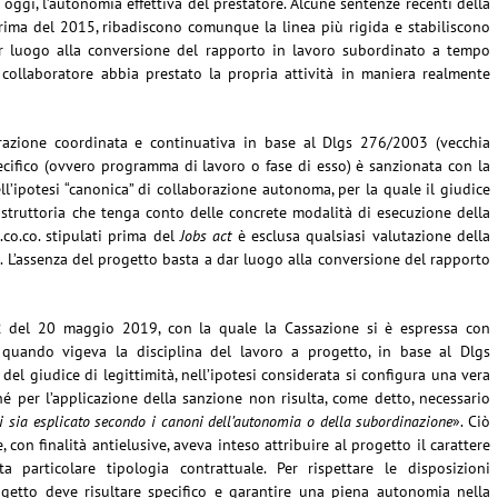
, oggi, l’autonomia effettiva del prestatore. Alcune sentenze recenti della
prima del 2015, ribadiscono comunque la linea più rigida e stabiliscono
ar luogo alla conversione del rapporto in lavoro subordinato a tempo
l collaboratore abbia prestato la propria attività in maniera realmente
borazione coordinata e continuativa in base al Dlgs 276/2003 (vecchia
pecifico (ovvero programma di lavoro o fase di esso) è sanzionata con la
l’ipotesi “canonica” di collaborazione autonoma, per la quale il giudice
istruttoria che tenga conto delle concrete modalità di esecuzione della
co.co. stipulati prima del
Jobs act
è esclusa qualsiasi valutazione della
. L’assenza del progetto basta a dar luogo alla conversione del rapporto
 del 20 maggio 2019, con la quale la Cassazione si è espressa con
o quando vigeva la disciplina del lavoro a progetto, in base al Dlgs
del giudice di legittimità, nell’ipotesi considerata si configura una vera
ché per l’applicazione della sanzione non risulta, come detto, necessario
 si sia esplicato secondo i canoni dell’autonomia o della subordinazione
». Ciò
e, con finalità antielusive, aveva inteso attribuire al progetto il carattere
 particolare tipologia contrattuale. Per rispettare le disposizioni
ogetto deve risultare specifico e garantire una piena autonomia nella