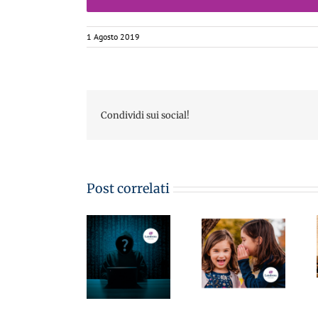
1 Agosto 2019
Condividi sui social!
DIRITTO E
PRATICA DEL
LAVORO
MementoPiù
Post correlati
20/2023 –
di Giuffré
STRUMENTI
MementoPiù
03.05.2023 –
DI
di Giuffré
Whistleblowing:
COMPLIANCE
03.04.2023 –
le
AZIENDALE:
Come
implicazioni
SEGNALAZIONI
funziona
su normativa
DI ILLECITI
l’assemblea
231, privacy e
O
sindacale –
sicurezza sul
IRREGOLARITÀ
Avv.Monica
lavoro –
NEI
Lambrou