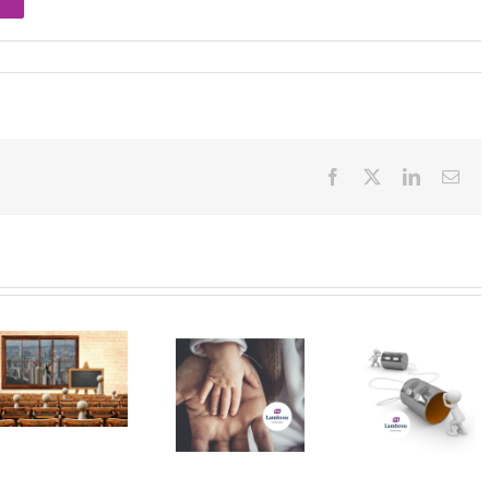
Facebook
X
LinkedIn
Ema
IL
SOLE24ORE
24/04/2023 –
Tuttolavoro
Divieto di
Indicitalia –
licenziamento
Casi &
e Naspi per i
Questioni
padri che
privacy –
fruiscono dei
Avv.Monica
congedi –
Lambrou