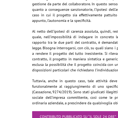
gestione da parte del collaboratore. In questo senso,
quanto a conseguenze sanzionatorie, l’ipotesi dell’
caso in cui il progetto sia effettivamente pattuit
appunto, l’autonomia e la specificità.
Al netto dell’ipotesi di carenza assoluta, quindi, res
quale, nell’impossibilità di indagare in concreto l
rapporto tra le due parti del contratto, è demandato
legge. Bisogna interrogarsi, con ciò, su quali siano i p
a rendere il progetto del tutto inesistente. Si rileva
contratto, il progetto in maniera sintetica e generi
esclusa la possibilità che il progetto coincida con u
disposizioni particolari che richiedano l’individuazion
Tuttavia, anche in questo caso, tale attività de
funzionalmente al raggiungimento di uno specifico
(Cassazione, 9274/2019). Sono stati giudicati illegitt
sociale dell’impresa committente, così come le pre
ordinaria aziendale, a prescindere da qualsivoglia ob
CONTRIBUTO PUBBLICATO SU “IL SOLE 24 ORE”