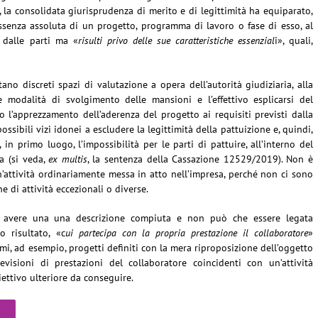
 la consolidata giurisprudenza di merito e di legittimità ha equiparato,
assenza assoluta di un progetto, programma di lavoro o fase di esso, al
o dalle parti ma «
risulti privo delle sue caratteristiche essenzial
i», quali,
tano discreti spazi di valutazione a opera dell’autorità giudiziaria, alla
e modalità di svolgimento delle mansioni e l’effettivo esplicarsi del
 l’apprezzamento dell’aderenza del progetto ai requisiti previsti dalla
ossibili vizi idonei a escludere la legittimità della pattuizione e, quindi,
, in primo luogo, l’impossibilità per le parti di pattuire, all’interno del
ca (si veda,
ex multis
, la sentenza della Cassazione 12529/2019). Non è
n’attività ordinariamente messa in atto nell’impresa, perché non ci sono
e di attività eccezionali o diverse.
ve avere una una descrizione compiuta e non può che essere legata
 risultato, «c
ui partecipa con la propria prestazione il collaboratore
»
imi, ad esempio, progetti definiti con la mera riproposizione dell’oggetto
visioni di prestazioni del collaboratore coincidenti con un’attività
iettivo ulteriore da conseguire.