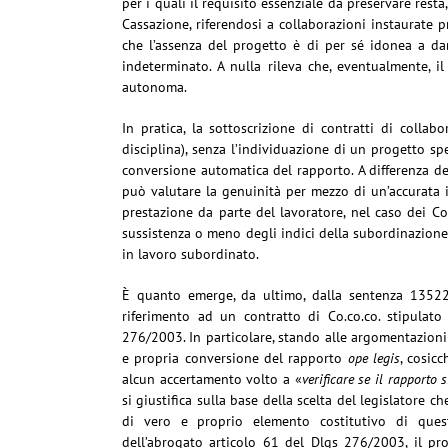
per i quali il requisito essenziale da preservare resta
Cassazione, riferendosi a collaborazioni instaurate 
che l’assenza del progetto è di per sé idonea a d
indeterminato. A nulla rileva che, eventualmente, i
autonoma.
In pratica, la sottoscrizione di contratti di colla
disciplina), senza l’individuazione di un progetto s
conversione automatica del rapporto. A differenza del
può valutare la genuinità per mezzo di un’accurata 
prestazione da parte del lavoratore, nel caso dei Co.
sussistenza o meno degli indici della subordinazione
in lavoro subordinato.
È quanto emerge, da ultimo, dalla sentenza 13522
riferimento ad un contratto di Co.co.co. stipulat
276/2003. In particolare, stando alle argomentazioni 
e propria conversione del rapporto
ope legis
, cosic
alcun accertamento volto a «
verificare se il rapporto
si giustifica sulla base della scelta del legislatore ch
di vero e proprio elemento costitutivo di questa
dell’abrogato articolo 61 del Dlgs 276/2003, il pr