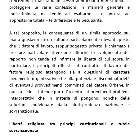
concezione di laicità dallo stesso abbracciata) non si limita a
proteggere le varie confessioni in maniera generale e
indiscriminata, ma tende ad esaltarne – e, ancora, ad
apprestarne tutela – le differenze e le peculiarità.
A tal proposito, le conseguenze di un simile approccio sul
piano giuslavoristico risultano particolarmente rilevanti, posto
che il datore di lavoro, seppur soggetto privato, è chiamato a
prestare particolare attenzione affinché lo svolgimento del
rapporto non tenda ad infirmare la libertà di cui sopra. In
particolare, i principali riflessi sul contratto di lavoro del
fattore religioso attengono sia a questioni di carattere
meramente organizzativo che alla potenziale discriminatorietà
di eventuali provvedimenti comminati dal datore. Orbene, in
questa sede si intende porre l’accento sui preminenti problemi
interpretativi che in materia si pongono, nonché delle
soluzioni individuate dalla giurisprudenza nazionale e
sovranazionale.
Libertà religiosa tra principi costituzionali e tutela
sovranazionale