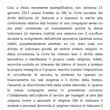
Così, a titolo meramente esemplificativo, con sentenza 15
gennaio 2013 (causa Eweida vs. UK) la Corte europea dei
diritti dell’uomo (IV Sezione) si è espressa in merito alla
controversia relativa alla hostess di una compagnia aerea cui
era stato comminato un licenziamento poiché la stessa
indossava (in maniera visibile) una catenina con il crocifisso
durante lo svolgimento dell’attività lavorativa. L’azienda aveva,
infatti, precedentemente adottato un c.d.
dress code
, con
divieto di indossare gioielli ed esibire simboli religiosi. In
detta circostanza, la Corte ha ritenuto leso il diritto della
lavoratrice a manifestare il proprio credo religioso. Infatti,
ancorché sussista un interesse del datore di lavoro a tutelare
la propria immagine e il proprio marchio tramite l’imposizione
di un’uniforme di servizio, la sentenza ha operato un
bilanciamento tra tale esigenza e il diritto della
hostess,
rilevando la discriminatorietà della scelta datoriale, in quanto
la stessa compagnia aveva in precedenza concesso
l’“
adattamento dell’uniforme di servizio per impiegati di altre fedi
religiose, ovvero a personale di religione Sikh di indossare il
turbante o personale femminile di religione islamica di indossare il