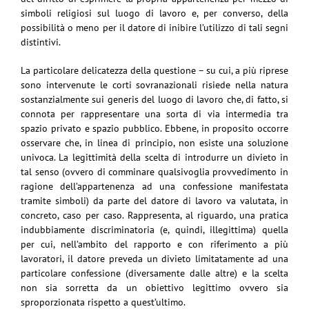
simboli religiosi sul luogo di lavoro e, per converso, della
possibilità o meno per il datore di inibire l’utilizzo di tali segni
distintivi.
La particolare delicatezza della questione – su cui, a più riprese
sono intervenute le corti sovranazionali risiede nella natura
sostanzialmente sui generis del luogo di lavoro che, di fatto, si
connota per rappresentare una sorta di via intermedia tra
spazio privato e spazio pubblico. Ebbene, in proposito occorre
osservare che, in linea di principio, non esiste una soluzione
univoca. La legittimità della scelta di introdurre un divieto in
tal senso (ovvero di comminare qualsivoglia provvedimento in
ragione dell’appartenenza ad una confessione manifestata
tramite simboli) da parte del datore di lavoro va valutata, in
concreto, caso per caso. Rappresenta, al riguardo, una pratica
indubbiamente discriminatoria (e, quindi, illegittima) quella
per cui, nell’ambito del rapporto e con riferimento a più
lavoratori, il datore preveda un divieto limitatamente ad una
particolare confessione (diversamente dalle altre) e la scelta
non sia sorretta da un obiettivo legittimo ovvero sia
sproporzionata rispetto a quest’ultimo.