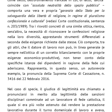
coincide con “
assoluta neutralità dello spazio pubblico”
–
comporta una vera e propria “
garanzia dello Stato per la
salvaguardia della libertà di religione, in regime di pluralismo
confessionale e culturale”
(vedasi Corte costituzionale, sentenza
n. 203/1989). Tra i risvolti concreti di una simile ottica, rientra,
senz’altro, la necessità di riconoscere le confessioni religiose
nella loro diversità, apprestando strumenti differenziati a
seconda delle esigenze richieste dalle stesse. Ciò comporta, tra
gli altri, che il datore di lavoro non può, in linea generale (e
sempre nell’ottica di un corretto bilanciamento con le proprie
esigenze economico-produttive), non tener conto delle
specifiche istanze dei dipendenti in ragione della fede cui
aderiscano. Rappresenta, in questo senso, un autorevole
esempio, la pronuncia della Suprema Corte di Cassazione, n.
3416 del 22 febbraio 2016.
Nel caso di specie, il giudice di legittimità era chiamato a
pronunciarsi in merito alla legittimità delle sanzioni
disciplinari comminate ad un lavoratore di fede cattolica, il
quale si era più volte astenuto dal rendere la prestazione
lavorativa durante il turno domenicale di lavoro e aveva,