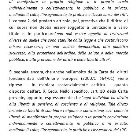
di manifestare la propria religione o il proprio credo
individualmente o collettivamente, in pubblico o in privato,
mediante il culto, l’insegnamento, le pratiche e l’osservanza dei riti”
.
Il comma 2 del predetto articolo, poi, prescrive che il diritto di
cui sopra non debba essere soggetto a limitazioni a vario
titolo e, in particolare,“
non può essere oggetto di restrizioni
diverse da quelle che sono stabilite dalla legge e che costituiscono
misure necessarie, in una società democratica, alla pubblica
sicurezza, alla protezione dell’ordine, della salute o della morale
pubblica, o alla protezione dei diritti e della libertà altrui
”.
Si segnala, ancora, che anche nell’ambito della Carta dei diritti
fondamentali dell’Unione europea (2000/C 364/01) viene
ripreso – in maniera sostanzialmente acritica – quanto
disposto dall’art. 9, Cedu. Nello specifico, l’art. 10 della Carta
prevede, appunto, espressamente che “
ogni individuo ha diritto
alla libertà di pensiero, di coscienza e di religione. Tale diritto
include la libertà di cambiare religione o convinzione, così come la
libertà di manifestare la propria religione o la propria convinzione
individualmente o collettivamente, in pubblico o in privato,
mediante il culto, l’insegnamento, le pratiche e l’osservanza dei riti
”.