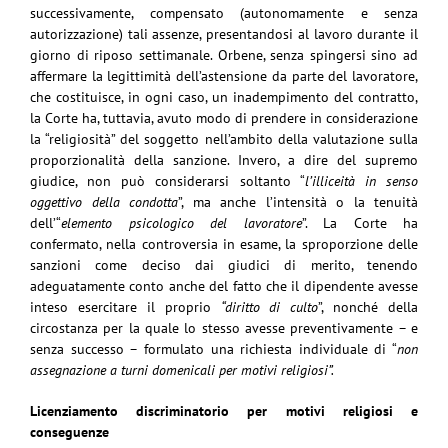
successivamente, compensato (autonomamente e senza
autorizzazione) tali assenze, presentandosi al lavoro durante il
giorno di riposo settimanale. Orbene, senza spingersi sino ad
affermare la legittimità dell’astensione da parte del lavoratore,
che costituisce, in ogni caso, un inadempimento del contratto,
la Corte ha, tuttavia, avuto modo di prendere in considerazione
la “religiosità” del soggetto nell’ambito della valutazione sulla
proporzionalità della sanzione. Invero, a dire del supremo
giudice, non può considerarsi soltanto “
l’illiceità in senso
oggettivo della condotta
”, ma anche l’intensità o la tenuità
dell’“
elemento psicologico del lavoratore
”. La Corte ha
confermato, nella controversia in esame, la sproporzione delle
sanzioni come deciso dai giudici di merito, tenendo
adeguatamente conto anche del fatto che il dipendente avesse
inteso esercitare il proprio
“diritto di culto
”, nonché della
circostanza per la quale lo stesso avesse preventivamente – e
senza successo – formulato una richiesta individuale di “
non
assegnazione a turni domenicali per motivi religiosi”.
Licenziamento discriminatorio per motivi religiosi e
conseguenze