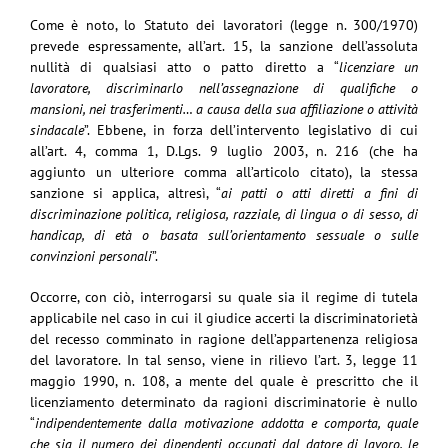
Come è noto, lo Statuto dei lavoratori (legge n. 300/1970)
prevede espressamente, all’art. 15, la sanzione dell’assoluta
nullità di qualsiasi atto o patto diretto a “
licenziare un
lavoratore, discriminarlo nell’assegnazione di qualifiche o
mansioni, nei trasferimenti… a causa della sua affiliazione o attività
sindacale
”. Ebbene, in forza dell’intervento legislativo di cui
all’art. 4, comma 1, D.Lgs. 9 luglio 2003, n. 216 (che ha
aggiunto un ulteriore comma all’articolo citato), la stessa
sanzione si applica, altresì, “
ai patti o atti diretti a fini di
discriminazione politica, religiosa, razziale, di lingua o di sesso, di
handicap, di età o basata sull’orientamento sessuale o sulle
convinzioni personali
”.
Occorre, con ciò, interrogarsi su quale sia il regime di tutela
applicabile nel caso in cui il giudice accerti la discriminatorietà
del recesso comminato in ragione dell’appartenenza religiosa
del lavoratore. In tal senso, viene in rilievo l’art. 3, legge 11
maggio 1990, n. 108, a mente del quale è prescritto che il
licenziamento determinato da ragioni discriminatorie è nullo
“
indipendentemente dalla motivazione addotta e comporta, quale
che sia il numero dei dipendenti occupati dal datore di lavoro, le