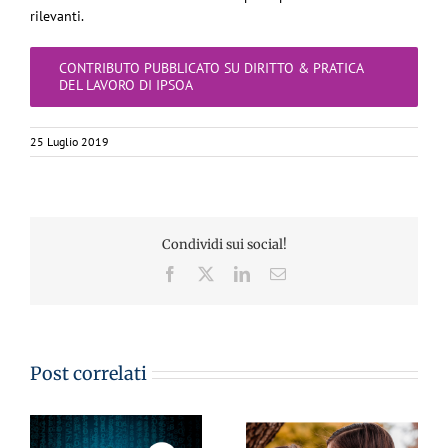
rilevanti.
CONTRIBUTO PUBBLICATO SU DIRITTO & PRATICA
DEL LAVORO DI IPSOA
25 Luglio 2019
Condividi sui social!
Facebook
X
LinkedIn
Email
Post correlati
CA
MementoPiù di