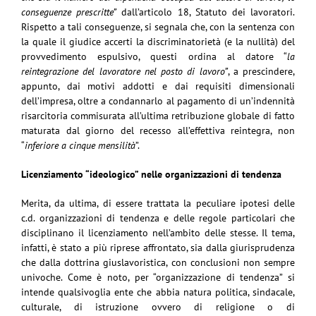
conseguenze prescritte”
dall’articolo 18, Statuto dei lavoratori.
Rispetto a tali conseguenze, si segnala che, con la sentenza con
la quale il giudice accerti la discriminatorietà (e la nullità) del
provvedimento espulsivo, questi ordina al datore “
la
reintegrazione del lavoratore nel posto di lavoro”
, a prescindere,
appunto, dai motivi addotti e dai requisiti dimensionali
dell’impresa, oltre a condannarlo al pagamento di un’indennità
risarcitoria commisurata all’ultima retribuzione globale di fatto
maturata dal giorno del recesso all’effettiva reintegra, non
“
inferiore a cinque mensilità
”.
Licenziamento “ideologico” nelle organizzazioni di tendenza
Merita, da ultima, di essere trattata la peculiare ipotesi delle
c.d. organizzazioni di tendenza e delle regole particolari che
disciplinano il licenziamento nell’ambito delle stesse. Il tema,
infatti, è stato a più riprese affrontato, sia dalla giurisprudenza
che dalla dottrina giuslavoristica, con conclusioni non sempre
univoche. Come è noto, per “organizzazione di tendenza” si
intende qualsivoglia ente che abbia natura politica, sindacale,
culturale, di istruzione ovvero di religione o di