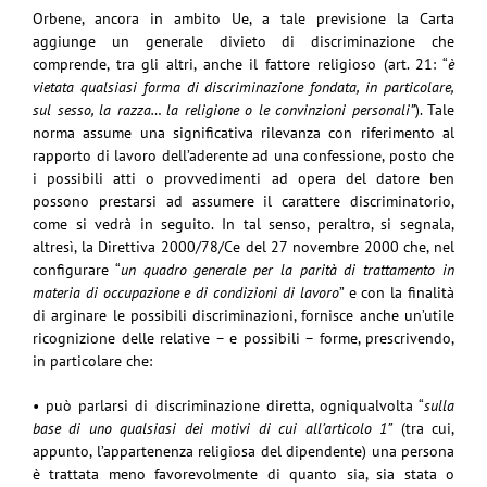
Orbene, ancora in ambito Ue, a tale previsione la Carta
aggiunge un generale divieto di discriminazione che
comprende, tra gli altri, anche il fattore religioso (art. 21: “
è
vietata qualsiasi forma di discriminazione fondata, in particolare,
sul sesso, la razza… la religione o le convinzioni personali”
). Tale
norma assume una significativa rilevanza con riferimento al
rapporto di lavoro dell’aderente ad una confessione, posto che
i possibili atti o provvedimenti ad opera del datore ben
possono prestarsi ad assumere il carattere discriminatorio,
come si vedrà in seguito. In tal senso, peraltro, si segnala,
altresì, la Direttiva 2000/78/Ce del 27 novembre 2000 che, nel
configurare “
un quadro generale per la parità di trattamento in
materia di occupazione e di condizioni di lavoro
” e con la finalità
di arginare le possibili discriminazioni, fornisce anche un’utile
ricognizione delle relative – e possibili – forme, prescrivendo,
in particolare che:
• può parlarsi di discriminazione diretta, ogniqualvolta “
sulla
base di uno qualsiasi dei motivi di cui all’articolo 1”
(tra cui,
appunto, l’appartenenza religiosa del dipendente) una persona
è trattata meno favorevolmente di quanto sia, sia stata o