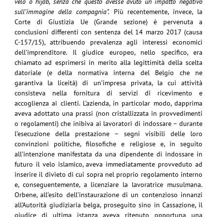
velo o hijab, senza che questo avesse avuto un impatto negativo
sull’immagine della compagnia”.
Più recentemente, invece, la
Corte di Giustizia Ue (Grande sezione) è pervenuta a
conclusioni differenti con sentenza del 14 marzo 2017 (causa
C-157/15), attribuendo prevalenza agli interessi economici
dell’imprenditore. Il giudice europeo, nello specifico, era
chiamato ad esprimersi in merito alla legittimità della scelta
datoriale (e della normativa interna del Belgio che ne
garantiva la liceità) di un’impresa privata, la cui attività
consisteva nella fornitura di servizi di ricevimento e
accoglienza ai clienti. L’azienda, in particolar modo, dapprima
aveva adottato una prassi (non cristallizzata in provvedimenti
o regolamenti) che inibiva ai lavoratori di indossare – durante
l’esecuzione della prestazione – segni visibili delle loro
convinzioni politiche, filosofiche e religiose e, in seguito
all’intenzione manifestata da una dipendente di indossare in
futuro il velo islamico, aveva immediatamente provveduto ad
inserire il divieto di cui sopra nel proprio regolamento interno
e, conseguentemente, a licenziare la lavoratrice musulmana.
Orbene, all’esito dell’instaurazione di un contenzioso innanzi
all’Autorità giudiziaria belga, proseguito sino in Cassazione, il
giudice di ultima istanza aveva ritenuto opportuna una