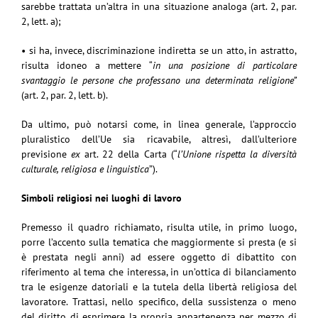
sarebbe trattata un’altra in una situazione analoga (art. 2, par.
2, lett. a);
• si ha, invece, discriminazione indiretta se un atto, in astratto,
risulta idoneo a mettere “
in una posizione di particolare
svantaggio le persone che professano una determinata religione”
(art. 2, par. 2, lett. b).
Da ultimo, può notarsi come, in linea generale, l’approccio
pluralistico dell’Ue sia ricavabile, altresì, dall’ulteriore
previsione
ex
art. 22 della Carta (“
l’Unione rispetta la diversità
culturale, religiosa e linguistica
”).
Simboli religiosi nei luoghi di lavoro
Premesso il quadro richiamato, risulta utile, in primo luogo,
porre l’accento sulla tematica che maggiormente si presta (e si
è prestata negli anni) ad essere oggetto di dibattito con
riferimento al tema che interessa, in un’ottica di bilanciamento
tra le esigenze datoriali e la tutela della libertà religiosa del
lavoratore. Trattasi, nello specifico, della sussistenza o meno
del diritto di esprimere la propria appartenenza per mezzo di