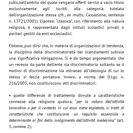
culto,nell’ambito del quale vengano offerti servizi a vario titolo
esclusivamente agli iscritti alla categoria tutelata
dall’organizzazione stessa (cfr.,
ex multis
, Cassazione, sentenza
n. 13721/2001). L’ipotesi “classica”, con riferimento alla natura
religiosa, è rappresentata dagli istituti scolastici privati o
paritari gestiti da enti ecclesiastici.
Ebbene, può dirsi che, in materia di organizzazioni di tendenza,
la disciplina della discriminatorietà dei licenziamenti subisce
una significativa mitigazione. Si è da tempo argomentato che
un recesso da parte dell’ente sia discriminatorio soltanto se il
motivo di discriminazione sia estraneo all’ideologia di cui lo
stesso si faccia portatore. Invero, a norma del D.Lgs. n.
216/2003, non costituiscono atti discriminatori:
• quelle differenze di trattamento dovute a caratteristiche
connesse alla religione qualora, “
per la natura dell’attività
lavorativa o per il contesto in cui essa viene espletata, si tratti di
caratteristiche che costituiscono un requisito essenziale e
determinante ai fini dello svolgimento dell’attività medesima”
(art.
3, comma 2);