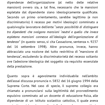
dipendenze dell’organizzazione (al netto delle relative
mansioni) ovvero sia, a tal fine, necessario che le mansioni
espletate dal dipendente siano ideologicamente qualificate.
Secondo un primo orientamento, sarebbe legittimo (e non
discriminatorio) il recesso per motivi ideologici comminato a
qualsivoglia lavoratore dell’ente “
senza possibilità di distinguere
tra dipendenti che svolgono mansioni ‘neutre’ e quello che invece
espletano mansioni connesse all’ideologia dell’organizzazione di
tendenza”
(in questo senso, si cita Cassazione, sentenza n. 9237
del 16 settembre 1998). Altre pronunce, invece, hanno
abbracciato una nozione del tutto restrittiva di “mansione di
tendenza”, escludendo la discriminatorietà del recesso soltanto
ove l’adesione ideologica del soggetto sia requisito essenziale
della prestazione.
Quanto sopra è agevolmente individuabile nell’ambito
dell’assai discussa pronuncia n. 5832 del 16 giugno 1994 della
Suprema Corte. Nel caso di specie, il supremo collegio era
chiamato a pronunciarsi sulla legittimità del provvedimento
espulsivo comminato ad un docente di educazione fisica, alle
dipendenze di un istituto scolastico cattolico, il quale aveva