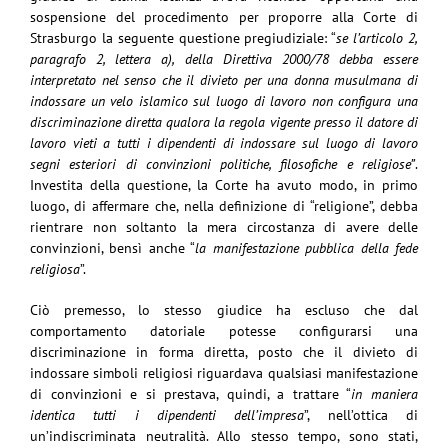
sospensione del procedimento per proporre alla Corte di
Strasburgo la seguente questione pregiudiziale: “
se l’articolo 2,
paragrafo 2, lettera a), della Direttiva 2000/78 debba essere
interpretato nel senso che il divieto per una donna musulmana di
indossare un velo islamico sul luogo di lavoro non configura una
discriminazione diretta qualora la regola vigente presso il datore di
lavoro vieti a tutti i dipendenti di indossare sul luogo di lavoro
segni esteriori di convinzioni politiche, filosofiche e religiose”
.
Investita della questione, la Corte ha avuto modo, in primo
luogo, di affermare che, nella definizione di “religione”, debba
rientrare non soltanto la mera circostanza di avere delle
convinzioni, bensì anche “
la manifestazione pubblica della fede
religiosa
”.
Ciò premesso, lo stesso giudice ha escluso che dal
comportamento datoriale potesse configurarsi una
discriminazione in forma diretta, posto che il divieto di
indossare simboli religiosi riguardava qualsiasi manifestazione
di convinzioni e si prestava, quindi, a trattare “
in maniera
identica tutti i dipendenti dell’impresa
”, nell’ottica di
un’indiscriminata neutralità. Allo stesso tempo, sono stati,