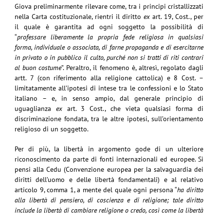
Giova preliminarmente rilevare come, tra i principi cristallizzati
nella Carta costituzionale, rientri il diritto
ex
art. 19, Cost., per
il quale è garantita ad ogni soggetto la possibilità di
“
professare liberamente la propria fede religiosa in qualsiasi
forma, individuale o associata, di farne propaganda e di esercitarne
in privato o in pubblico il culto, purché non si tratti di riti contrari
al buon costume
”. Peraltro, il fenomeno è, altresì, regolato dagli
artt. 7 (con riferimento alla religione cattolica) e 8 Cost. –
limitatamente all’ipotesi di intese tra le confessioni e lo Stato
italiano – e, in senso ampio, dal generale principio di
uguaglianza
ex
art. 3 Cost., che vieta qualsiasi forma di
discriminazione fondata, tra le altre ipotesi, sull’orientamento
religioso di un soggetto.
Per di più, la libertà in argomento gode di un ulteriore
riconoscimento da parte di fonti internazionali ed europee. Si
pensi alla Cedu (Convenzione europea per la salvaguardia dei
diritti dell’uomo e delle libertà fondamentali) e al relativo
articolo 9, comma 1, a mente del quale ogni persona “
ha diritto
alla libertà di pensiero, di coscienza e di religione; tale diritto
include la libertà di cambiare religione o credo, così come la libertà