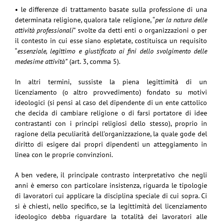
• le differenze di trattamento basate sulla professione di una
determinata religione, qualora tale religione, “
per la natura delle
attività professionali
” svolte da detti enti o organizzazioni o per
il contesto in cui esse siano espletate, costituisca un requisito
“
essenziale, legittimo e giustificato ai fini dello svolgimento delle
medesime attività”
(art. 3, comma 5).
In altri termini, sussiste la piena legittimità di un
licenziamento (o altro provvedimento) fondato su motivi
ideologici (si pensi al caso del dipendente di un ente cattolico
che decida di cambiare religione o di farsi portatore di idee
contrastanti con i principi religiosi dello stesso), proprio in
ragione della peculiarità dell’organizzazione, la quale gode del
diritto di esigere dai propri dipendenti un atteggiamento in
linea con le proprie convinzioni.
A ben vedere, il principale contrasto interpretativo che negli
anni è emerso con particolare insistenza, riguarda le tipologie
di lavoratori cui applicare la disciplina speciale di cui sopra. Ci
si è chiesti, nello specifico, se la legittimità del licenziamento
ideologico debba riguardare la totalità dei lavoratori alle