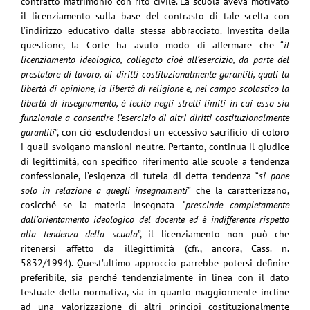
contratto matrimonio con rito civile. La scuola aveva motivato
il licenziamento sulla base del contrasto di tale scelta con
l’indirizzo educativo dalla stessa abbracciato. Investita della
questione, la Corte ha avuto modo di affermare che “
il
licenziamento ideologico, collegato cioè all’esercizio, da parte del
prestatore di lavoro, di diritti costituzionalmente garantiti, quali la
libertà di opinione, la libertà di religione e, nel campo scolastico la
libertà di insegnamento, è lecito negli stretti limiti in cui esso sia
funzionale a consentire l’esercizio di altri diritti costituzionalmente
garantiti
”, con ciò escludendosi un eccessivo sacrificio di coloro
i quali svolgano mansioni neutre. Pertanto, continua il giudice
di legittimità, con specifico riferimento alle scuole a tendenza
confessionale, l’esigenza di tutela di detta tendenza “
si pone
solo in relazione a quegli insegnamenti
” che la caratterizzano,
cosicché se la materia insegnata
“prescinde completamente
dall’orientamento ideologico del docente ed è indifferente rispetto
alla tendenza della scuola
”, il licenziamento non può che
ritenersi affetto da illegittimità (cfr., ancora, Cass. n.
5832/1994). Quest’ultimo approccio parrebbe potersi definire
preferibile, sia perché tendenzialmente in linea con il dato
testuale della normativa, sia in quanto maggiormente incline
ad una valorizzazione di altri principi costituzionalmente