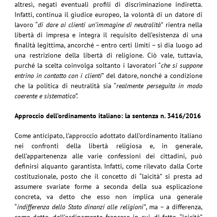
altresì, negati eventuali profili di discriminazione indiretta.
Infatti, continua il giudice europeo, la volontà di un datore di
lavoro “
di dare ai clienti un’immagine di neutralità
” rientra nella
libertà di impresa e integra il requisito dell’esistenza di una
finalità legittima, ancorché – entro certi limiti – si dia luogo ad
una restrizione della libertà di religione. Ciò vale, tuttavia,
purché la scelta coinvolga soltanto i lavoratori “
che si suppone
entrino in contatto con i clienti
” del datore, nonché a condizione
che la politica di neutralità sia “
realmente perseguita in modo
coerente e sistematico”.
Approccio dell’ordinamento italiano: la sentenza n. 3416/2016
Come anticipato, l’approccio adottato dall’ordinamento italiano
nei confronti della libertà religiosa e, in generale,
dell’appartenenza alle varie confessioni dei cittadini, può
definirsi alquanto garantista. Infatti, come rilevato dalla Corte
costituzionale, posto che il concetto di “laicità” si presta ad
assumere svariate forme a seconda della sua esplicazione
concreta, va detto che esso non implica una generale
“
indifferenza dello Stato dinanzi alle religioni”
, ma – a differenza,
come detto, dell’ordinamento francese in cui, di fatto, “laicità”