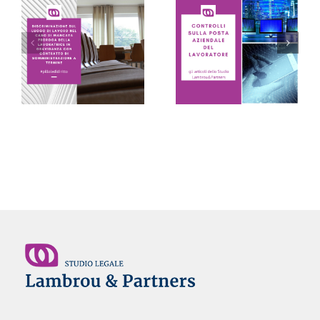
CONTROLLI SULLA
POSTA AZIENDALE
DEL LAVORATORE:
LE PILLOLE DEL
sono inutilizzabili se
VENERDI’
eseguiti in virtù solo
di un sospetto – Avv.
Monica Lambrou