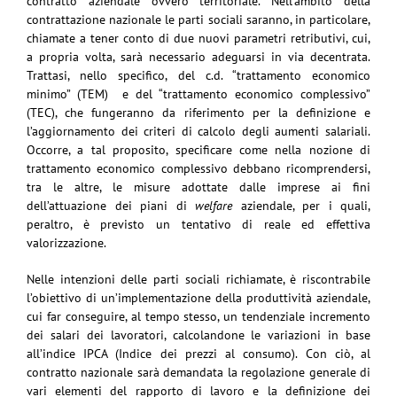
contratto aziendale ovvero territoriale. Nell’ambito della
contrattazione nazionale le parti sociali saranno, in particolare,
chiamate a tener conto di due nuovi parametri retributivi, cui,
a propria volta, sarà necessario adeguarsi in via decentrata.
Trattasi, nello specifico, del c.d. “trattamento economico
minimo” (TEM) e del “trattamento economico complessivo”
(TEC), che fungeranno da riferimento per la definizione e
l’aggiornamento dei criteri di calcolo degli aumenti salariali.
Occorre, a tal proposito, specificare come nella nozione di
trattamento economico complessivo debbano ricomprendersi,
tra le altre, le misure adottate dalle imprese ai fini
dell’attuazione dei piani di
welfare
aziendale, per i quali,
peraltro, è previsto un tentativo di reale ed effettiva
valorizzazione.
Nelle intenzioni delle parti sociali richiamate, è riscontrabile
l’obiettivo di un’implementazione della produttività aziendale,
cui far conseguire, al tempo stesso, un tendenziale incremento
dei salari dei lavoratori, calcolandone le variazioni in base
all’indice IPCA (Indice dei prezzi al consumo). Con ciò, al
contratto nazionale sarà demandata la regolazione generale di
vari elementi del rapporto di lavoro e la definizione dei