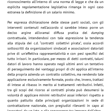
riconoscimento all’interno di una norma di legge e che da un
esplicita regolamentazione legislativa rimanga in ogni caso
estranea la definizione di un salario minimo.
Per espressa dichiarazione delle stesse parti sociali, con gli
interventi contenuti nell’accordo si sarebbe inteso porre un
deciso argine all’oramai diffusa pratica del
dumping
contrattuale, intendendosi con tale espressione la tendenza
alla stipula dei c.d. “contratti collettivi pirata”, ossia accordi
sottoscritti da organizzazioni sindacali e associazioni datoriali
prive di un’effettiva rappresentatività e con pesi specifici del
tutto irrisori. In particolare, per mezzo di detti contratti, taluni
datori di lavoro hanno operato negli ultimi anni un tentativo
di perseguimento dei vantaggi propri di chi applica all’interno
della propria azienda un contratto collettivo, ma rendendo tale
applicazione esclusivamente formale, posto che, invero, trattasi
di intese al ribasso in merito ai trattamenti retributivi. Infatti,
tra gli scopi del ricorso ai contratti pirata può desumersi la
volontà di applicare minimi retributivi assai inferiori rispetto a
quanto pattuito dalle principali organizzazioni in sede di
contrattazione nazionale, con pregiudizi rilevanti in capo ai
lavoratori, da un lato, e alla concorrenza tra imprese dall’altro.