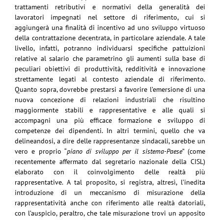
trattamenti retributivi e normativi della generalità dei
lavoratori impegnati nel settore di riferimento, cui si
aggiungerà una finalità di incentivo ad uno sviluppo virtuoso
della contrattazione decentrata, in particolare aziendale. A tale
livello, infatti, potranno individuarsi specifiche pattuizioni
relative al salario che parametrino gli aumenti sulla base di
peculiari obiettivi di produttività, redditività e innovazione
strettamente legati al contesto aziendale di riferimento.
Quanto sopra, dovrebbe prestarsi a favorire l’emersione di una
nuova concezione di relazioni industriali che risultino
maggiormente stabili e rappresentative e alle quali si
accompagni una più efficace formazione e sviluppo di
competenze dei dipendenti. In altri termini, quello che va
delineandosi, a dire delle rappresentanze sindacali, sarebbe un
vero e proprio “
piano di sviluppo per il sistema-Paese
” (come
recentemente affermato dal segretario nazionale della CISL)
elaborato con il coinvolgimento delle realtà più
rappresentative. A tal proposito, si registra, altresì, l’inedita
introduzione di un meccanismo di misurazione della
rappresentatività anche con riferimento alle realtà datoriali,
con l’auspicio, peraltro, che tale misurazione trovi un apposito