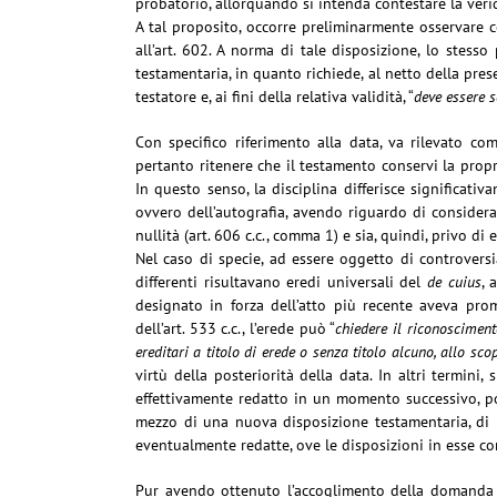
probatorio, allorquando si intenda contestare la veri
A tal proposito, occorre preliminarmente osservare c
all’art. 602. A norma di tale disposizione, lo stess
testamentaria, in quanto richiede, al netto della pre
testatore e, ai fini della relativa validità, “
deve essere s
Con specifico riferimento alla data, va rilevato co
pertanto ritenere che il testamento conservi la propr
In questo senso, la disciplina differisce significat
ovvero dell’autografia, avendo riguardo di considerar
nullità (art. 606 c.c., comma 1) e sia, quindi, privo di e
Nel caso di specie, ad essere oggetto di controversia
differenti risultavano eredi universali del
de cuius
, 
designato in forza dell’atto più recente aveva prom
dell’art. 533 c.c., l’erede può “
chiedere il riconosciment
ereditari a titolo di erede o senza titolo alcuno, allo sc
virtù della posteriorità della data. In altri termin
effettivamente redatto in un momento successivo, post
mezzo di una nuova disposizione testamentaria, di 
eventualmente redatte, ove le disposizioni in esse co
Pur avendo ottenuto l’accoglimento della domanda in