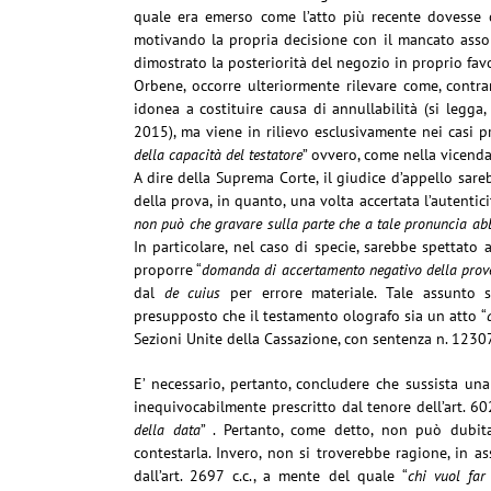
quale era emerso come l’atto più recente dovesse co
motivando la propria decisione con il mancato assol
dimostrato la posteriorità del negozio in proprio fav
Orbene, occorre ulteriormente rilevare come, contra
idonea a costituire causa di annullabilità (si legga
2015), ma viene in rilievo esclusivamente nei casi pre
della capacità del testatore
” ovvero, come nella vicenda
A dire della Suprema Corte, il giudice d’appello sare
della prova, in quanto, una volta accertata l’autentici
non può che gravare sulla parte che a tale pronuncia abb
In particolare, nel caso di specie, sarebbe spettato
proporre “
domanda di accertamento negativo della prove
dal
de cuius
per errore materiale. Tale assunto si
presupposto che il testamento olografo sia un atto “
Sezioni Unite della Cassazione, con sentenza n. 1230
E’ necessario, pertanto, concludere che sussista una
inequivocabilmente prescritto dal tenore dell’art. 602
della data
” . Pertanto, come detto, non può dubita
contestarla. Invero, non si troverebbe ragione, in as
dall’art. 2697 c.c., a mente del quale “
chi vuol far