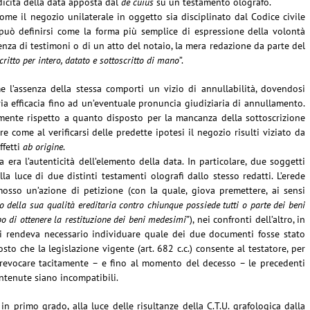
dicità della data apposta dal
de cuius
su un testamento olografo.
ome il negozio unilaterale in oggetto sia disciplinato dal Codice civile
o può definirsi come la forma più semplice di espressione della volontà
senza di testimoni o di un atto del notaio, la mera redazione da parte del
critto per intero, datato e sottoscritto di mano
”.
me l’assenza della stessa comporti un vizio di annullabilità, dovendosi
ia efficacia fino ad un’eventuale pronuncia giudiziaria di annullamento.
ivamente rispetto a quanto disposto per la mancanza della sottoscrizione
e come al verificarsi delle predette ipotesi il negozio risulti viziato da
ffetti
ab origine
.
 era l’autenticità dell’elemento della data. In particolare, due soggetti
alla luce di due distinti testamenti olografi dallo stesso redatti. L’erede
osso un’azione di petizione (con la quale, giova premettere, ai sensi
o della sua qualità ereditaria contro chiunque possiede tutti o parte dei beni
opo di ottenere la restituzione dei beni medesimi
”), nei confronti dell’altro, in
i, si rendeva necessario individuare quale dei due documenti fosse stato
o che la legislazione vigente (art. 682 c.c.) consente al testatore, per
revocare tacitamente – e fino al momento del decesso – le precedenti
ntenute siano incompatibili.
 primo grado, alla luce delle risultanze della C.T.U. grafologica dalla