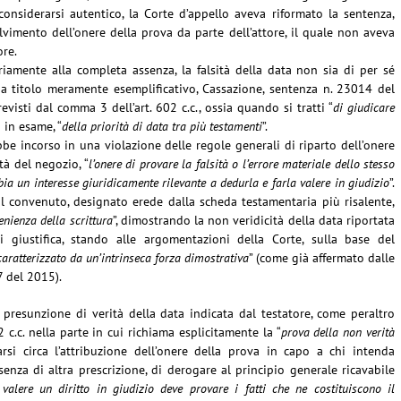
nsiderarsi autentico, la Corte d’appello aveva riformato la sentenza,
vimento dell’onere della prova da parte dell’attore, il quale non aveva
ore.
riamente alla completa assenza, la falsità della data non sia di per sé
, a titolo meramente esemplificativo, Cassazione, sentenza n. 23014 del
visti dal comma 3 dell’art. 602 c.c., ossia quando si tratti “
di giudicare
 in esame, “
della priorità di data tra più testamenti
”.
bbe incorso in una violazione delle regole generali di riparto dell’onere
tà del negozio, “
l’onere di provare la falsità o l’errore materiale dello stesso
ia un interesse giuridicamente rilevante a dedurla e farla valere in giudizio
”.
 al convenuto, designato erede dalla scheda testamentaria più risalente,
nienza della scrittura
”, dimostrando la non veridicità della data riportata
 giustifica, stando alle argomentazioni della Corte, sulla base del
caratterizzato da un’intrinseca forza dimostrativa
” (come già affermato dalle
7 del 2015).
 presunzione di verità della data indicata dal testatore, come peraltro
 c.c. nella parte in cui richiama esplicitamente la “
prova della non verità
rsi circa l’attribuzione dell’onere della prova in capo a chi intenda
senza di altra prescrizione, di derogare al principio generale ricavabile
 valere un diritto in giudizio deve provare i fatti che ne costituiscono il