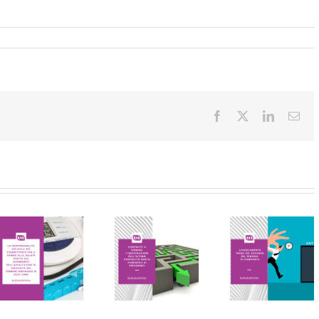
Facebook
X
LinkedIn
Ema
LE PILLOLE
LE PILLOLE
DEL
DEL
VENERDI’
VENERDI’