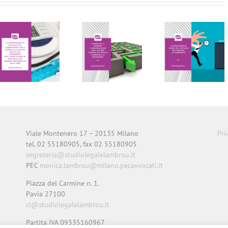
LE PILLOLE
LE PILLOLE
DEL
DEL
VENERDI’
VENERDI’
Viale Montenero 17 – 20135 Milano
Pri
tel. 02 55180905, fax 02 55180905
segreteria@studiolegalelambrou.it
PEC
monica.lambrou@milano.pecavvocati.it
Piazza del Carmine n. 1.
Pavia 27100
cl@studiolegalelambrou.it
Partita IVA 09335160967