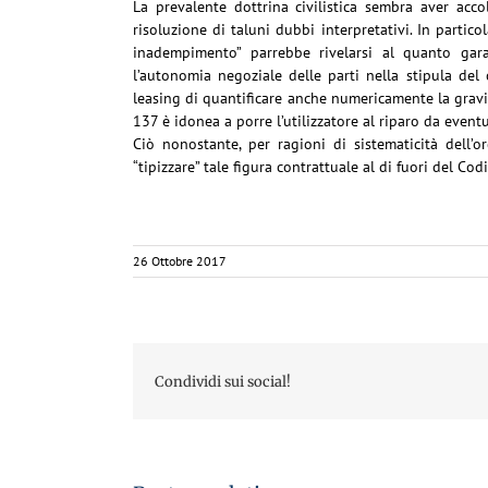
La prevalente dottrina civilistica sembra aver acco
risoluzione di taluni dubbi interpretativi. In particol
inadempimento” parrebbe rivelarsi al quanto garanti
l’autonomia negoziale delle parti nella stipula del 
leasing di quantificare anche numericamente la grav
137 è idonea a porre l’utilizzatore al riparo da event
Ciò nonostante, per ragioni di sistematicità dell’o
“tipizzare” tale figura contrattuale al di fuori del Codi
26 Ottobre 2017
Condividi sui social!