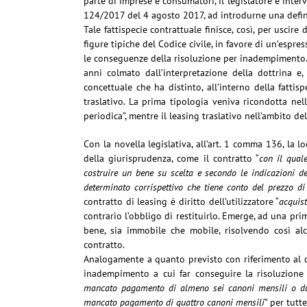
parte di imprese e consumatori, il legislatore è inter
124/2017 del 4 agosto 2017, ad introdurne una defin
Tale fattispecie contrattuale finisce, così, per uscire d
figure tipiche del Codice civile, in favore di un’espres
le conseguenze della risoluzione per inadempimento. R
anni colmato dall’interpretazione della dottrina e, 
concettuale che ha distinto, all’interno della fattisp
traslativo. La prima tipologia veniva ricondotta nel
periodica”, mentre il leasing traslativo nell’ambito del
Con la novella legislativa, all’art. 1 comma 136, la l
della giurisprudenza, come il contratto “
con il qual
costruire un bene su scelta e secondo le indicazioni del
determinato corrispettivo che tiene conto del prezzo di
contratto di leasing è diritto dell’utilizzatore “
acquist
contrario l’obbligo di restituirlo. Emerge, ad una prim
bene, sia immobile che mobile, risolvendo così alc
contratto.
Analogamente a quanto previsto con riferimento al c
inadempimento a cui far conseguire la risoluzione 
mancato pagamento di almeno sei canoni mensili o du
mancato pagamento di quattro canoni mensili
” per tutte