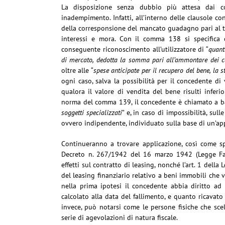
La disposizione senza dubbio più attesa dai c
inadempimento. Infatti, all’interno delle clausole co
della corresponsione del mancato guadagno pari al to
interessi e mora. Con il comma 138 si specifica 
conseguente riconoscimento all’utilizzatore di “
quant
di mercato, dedotta la somma pari all’ammontare dei c
oltre alle “
spese anticipate per il recupero del bene, la 
ogni caso, salva la possibilità per il concedente di
qualora il valore di vendita del bene risulti inferio
norma del comma 139, il concedente è chiamato a ba
soggetti specializzati
” e, in caso di impossibilità, su
ovvero indipendente, individuato sulla base di un’app
Continueranno a trovare applicazione, così come sp
Decreto n. 267/1942 del 16 marzo 1942 (Legge Fallim
effetti sul contratto di leasing, nonché l’art. 1 del
del leasing finanziario relativo a beni immobili che 
nella prima ipotesi il concedente abbia diritto ad i
calcolato alla data del fallimento, e quanto ricavato
invece, può notarsi come le persone fisiche che sce
serie di agevolazioni di natura fiscale.