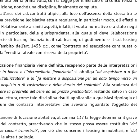
venuto per la prima volta, con la Legge per il mercato e la concorrenza n.
izione, nonché una disciplina, finalmente compiuta.
all’area dei c.d. contratti atipici, alla luce dell’assenza della stessa tra le
sa previsione legislativa atta a regolarne, in particolar modo, gli effetti e
elativamente a simili aspetti, infatti, il vuoto normativo era stato negli
in particolare, della giurisprudenza, alla quale si deve l’elaborazione
ecie di leasing finanziario, il c.d. leasing di godimento e il c.d. leasing
l’ambito dell’art. 1458 c.c., come “contratto ad esecuzione continuata o
la “vendita rateale con riserva della proprietà”.
ocazione finanziaria viene definita, recependo parte delle interpretazioni
e la banca o l’intermediario finanziario
” si obbliga “
ad acquistare o a far
l’utilizzatore
” e lo “
fa mettere a disposizione per un dato tempo verso un
 acquisto o di costruzione e della durata del contratto
”. Alla scadenza del
are la proprietà del bene ad un prezzo prestabilito
”, restando salvo in caso
a lettura, come tale disciplina risulti applicabile a qualsiasi tipologia di
uni dei contrasti interpretativi che avevano riguardato l’oggetto del
anone di locazione abitativa, al comma 137 la legge determina il grave
del contratto, prescrivendo che lo stesso possa essere costituito “
dal
e canoni trimestrali
”, per ciò che concerne i leasing immobiliari, e “
dal
 le altre tipologie.