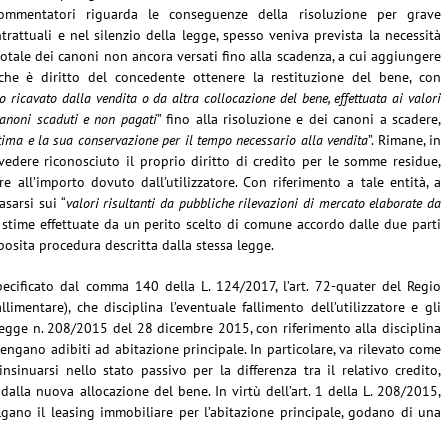
ommentatori riguarda le conseguenze della risoluzione per grave
ntrattuali e nel silenzio della legge, spesso veniva prevista la necessità
tale dei canoni non ancora versati fino alla scadenza, a cui aggiungere
che è diritto del concedente ottenere la restituzione del bene, con
o ricavato dalla vendita o da altra collocazione del bene, effettuata ai valori
anoni scaduti e non pagati
” fino alla risoluzione e dei canoni a scadere,
stima e la sua conservazione per il tempo necessario alla vendita
”. Rimane, in
 vedere riconosciuto il proprio diritto di credito per le somme residue,
re all’importo dovuto dall’utilizzatore. Con riferimento a tale entità, a
sarsi sui “
valori risultanti da pubbliche rilevazioni di mercato elaborate da
lle stime effettuate da un perito scelto di comune accordo dalle due parti
osita procedura descritta dalla stessa legge.
ecificato dal comma 140 della L. 124/2017, l’art. 72-quater del Regio
entare), che disciplina l’eventuale fallimento dell’utilizzatore e gli
la Legge n. 208/2015 del 28 dicembre 2015, con riferimento alla disciplina
vengano adibiti ad abitazione principale. In particolare, va rilevato come
nsinuarsi nello stato passivo per la differenza tra il relativo credito,
 dalla nuova allocazione del bene. In virtù dell’art. 1 della L. 208/2015,
lgano il leasing immobiliare per l’abitazione principale, godano di una