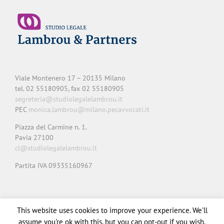
Viale Montenero 17 – 20135 Milano
tel. 02 55180905, fax 02 55180905
segreteria@studiolegalelambrou.it
PEC
monica.lambrou@milano.pecavvocati.it
Piazza del Carmine n. 1.
Pavia 27100
cl@studiolegalelambrou.it
Partita IVA 09335160967
Privacy
Cookie
Note legali
Credits
This website uses cookies to improve your experience. We'll
assume you're ok with this, but you can opt-out if you wish.