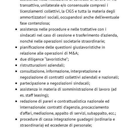
transattiva, unilaterale e/o consensuale compresi i
licenziamenti collettivi, la CIGS e tutta la materia degli
ammortizzatori sociali, occupandosi anche dell’eventuale
fase contenziosa;
assistenza nelle procedure e nelle trattative con i
sindacati nel caso di cessione e trasferimento d’azienda,
nonché nelle operazioni societarie straordinarie;
pianificazione delle questioni giuslavoristiche in
relazione alle operazioni di M&A;
due diligence “lavoristiche”;
ristrutturazioni aziendali;
consultazione, informazione, interpretazione e
negoziazione di contratti collettivi aziendali e nazionali;
partecipazione a negoziazioni sindacali;
assistenza in materia di somministrazione di lavoro (ad
es. staff leasing);
redazione di pareri e contrattualistica nazionale ed
internazionale: contratti d’agenzia, procacciamento
d’affari, mediazione, appalto di servizi, subappalto, ecc.;
procedure di cassa integrazione guadagni (ordinaria e
straordinaria) ed eccedenze di personale;