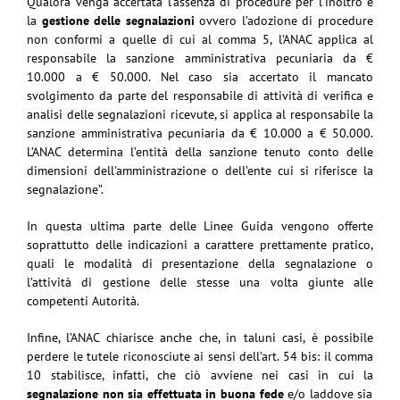
Qualora venga accertata l’assenza di procedure per l’inoltro e
la
gestione delle segnalazioni
ovvero l’adozione di procedure
non conformi a quelle di cui al comma 5, l’ANAC applica al
responsabile la sanzione amministrativa pecuniaria da €
10.000 a € 50.000. Nel caso sia accertato il mancato
svolgimento da parte del responsabile di attività di verifica e
analisi delle segnalazioni ricevute, si applica al responsabile la
sanzione amministrativa pecuniaria da € 10.000 a € 50.000.
L’ANAC determina l’entità della sanzione tenuto conto delle
dimensioni dell’amministrazione o dell’ente cui si riferisce la
segnalazione”.
In questa ultima parte delle Linee Guida vengono offerte
soprattutto delle indicazioni a carattere prettamente pratico,
quali le modalità di presentazione della segnalazione o
l’attività di gestione delle stesse una volta giunte alle
competenti Autorità.
Infine, l’ANAC chiarisce anche che, in taluni casi, è possibile
perdere le tutele riconosciute ai sensi dell’art. 54 bis: il comma
10 stabilisce, infatti, che ciò avviene nei casi in cui la
segnalazione non sia effettuata in buona fede
e/o laddove sia