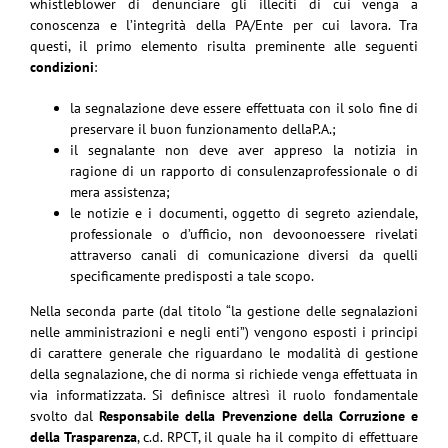
whistleblower di denunciare gli illeciti di cui venga a
conoscenza e l’integrità della PA/Ente per cui lavora. Tra
questi, il primo elemento risulta preminente alle seguenti
condizioni
:
la segnalazione deve essere effettuata con il solo fine di
preservare il buon funzionamento dellaP.A.;
il segnalante non deve aver appreso la notizia in
ragione di un rapporto di consulenzaprofessionale o di
mera assistenza;
le notizie e i documenti, oggetto di segreto aziendale,
professionale o d’ufficio, non devoonoessere rivelati
attraverso canali di comunicazione diversi da quelli
specificamente predisposti a tale scopo.
Nella seconda parte (dal titolo “la gestione delle segnalazioni
nelle amministrazioni e negli enti”) vengono esposti i principi
di carattere generale che riguardano le modalità di gestione
della segnalazione, che di norma si richiede venga effettuata in
via informatizzata. Si definisce altresì il ruolo fondamentale
svolto dal
Responsabile della Prevenzione della Corruzione e
della Trasparenza
, c.d. RPCT, il quale ha il compito di effettuare