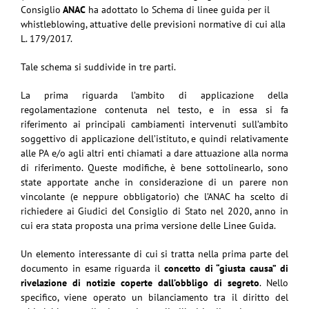
Consiglio
ANAC
ha adottato lo Schema di linee guida per il
whistleblowing, attuative delle previsioni normative di cui alla
L. 179/2017.
Tale schema si suddivide in tre parti.
La prima riguarda l’ambito di applicazione della
regolamentazione contenuta nel testo, e in essa si fa
riferimento ai principali cambiamenti intervenuti sull’ambito
soggettivo di applicazione dell’istituto, e quindi relativamente
alle PA e/o agli altri enti chiamati a dare attuazione alla norma
di riferimento. Queste modifiche, è bene sottolinearlo, sono
state apportate anche in considerazione di un parere non
vincolante (e neppure obbligatorio) che l’ANAC ha scelto di
richiedere ai Giudici del Consiglio di Stato nel 2020, anno in
cui era stata proposta una prima versione delle Linee Guida.
Un elemento interessante di cui si tratta nella prima parte del
documento in esame riguarda il
concetto di “giusta causa” di
rivelazione di notizie coperte dall’obbligo di segreto
. Nello
specifico, viene operato un bilanciamento tra il diritto del