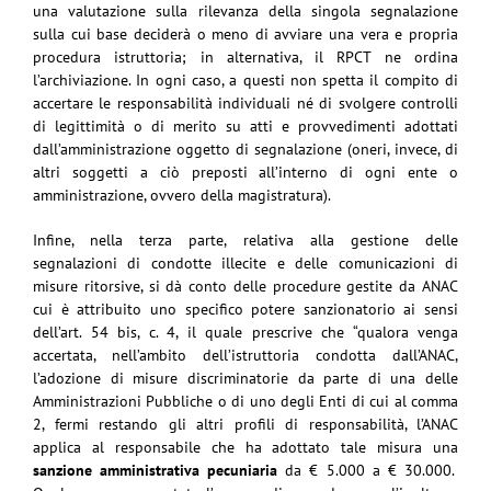
una valutazione sulla rilevanza della singola segnalazione
sulla cui base deciderà o meno di avviare una vera e propria
procedura istruttoria; in alternativa, il RPCT ne ordina
l’archiviazione. In ogni caso, a questi non spetta il compito di
accertare le responsabilità individuali né di svolgere controlli
di legittimità o di merito su atti e provvedimenti adottati
dall’amministrazione oggetto di segnalazione (oneri, invece, di
altri soggetti a ciò preposti all’interno di ogni ente o
amministrazione, ovvero della magistratura).
Infine, nella terza parte, relativa alla gestione delle
segnalazioni di condotte illecite e delle comunicazioni di
misure ritorsive, si dà conto delle procedure gestite da ANAC
cui è attribuito uno specifico potere sanzionatorio ai sensi
dell’art. 54 bis, c. 4, il quale prescrive che “qualora venga
accertata, nell’ambito dell’istruttoria condotta dall’ANAC,
l’adozione di misure discriminatorie da parte di una delle
Amministrazioni Pubbliche o di uno degli Enti di cui al comma
2, fermi restando gli altri profili di responsabilità, l’ANAC
applica al responsabile che ha adottato tale misura una
sanzione amministrativa pecuniaria
da € 5.000 a € 30.000.