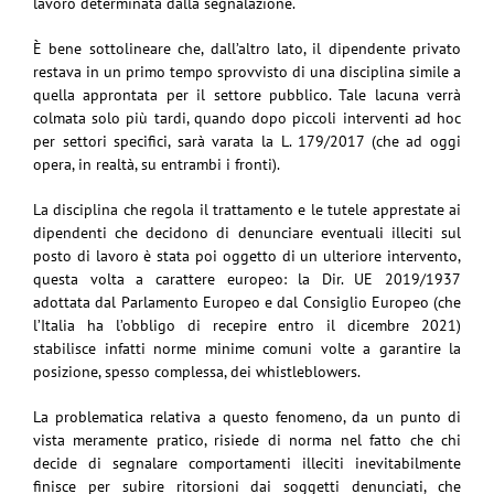
lavoro determinata dalla segnalazione.
È bene sottolineare che, dall’altro lato, il dipendente privato
restava in un primo tempo sprovvisto di una disciplina simile a
quella approntata per il settore pubblico. Tale lacuna verrà
colmata solo più tardi, quando dopo piccoli interventi ad hoc
per settori specifici, sarà varata la L. 179/2017 (che ad oggi
opera, in realtà, su entrambi i fronti).
La disciplina che regola il trattamento e le tutele apprestate ai
dipendenti che decidono di denunciare eventuali illeciti sul
posto di lavoro è stata poi oggetto di un ulteriore intervento,
questa volta a carattere europeo: la Dir. UE 2019/1937
adottata dal Parlamento Europeo e dal Consiglio Europeo (che
l’Italia ha l’obbligo di recepire entro il dicembre 2021)
stabilisce infatti norme minime comuni volte a garantire la
posizione, spesso complessa, dei whistleblowers.
La problematica relativa a questo fenomeno, da un punto di
vista meramente pratico, risiede di norma nel fatto che chi
decide di segnalare comportamenti illeciti inevitabilmente
finisce per subire ritorsioni dai soggetti denunciati, che