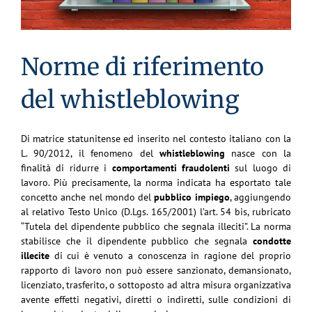
Norme di riferimento
del whistleblowing
Di matrice statunitense ed inserito nel contesto italiano con la
L. 90/2012, il fenomeno del
whistleblowing
nasce con la
finalità di ridurre i
comportamenti fraudolenti
sul luogo di
lavoro. Più precisamente, la norma indicata ha esportato tale
concetto anche nel mondo del
pubblico impiego
, aggiungendo
al relativo Testo Unico (D.Lgs. 165/2001) l’art. 54 bis, rubricato
“Tutela del dipendente pubblico che segnala illeciti”. La norma
stabilisce che il dipendente pubblico che segnala
condotte
illecite
di cui è venuto a conoscenza in ragione del proprio
rapporto di lavoro non può essere sanzionato, demansionato,
licenziato, trasferito, o sottoposto ad altra misura organizzativa
avente effetti negativi, diretti o indiretti, sulle condizioni di