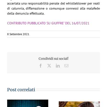
accertata una responsabilità penale del whistleblower per reati
di calunnia, diffamazione o comunque connessi alla malafede
della denuncia effettuata.
CONTRIBUTO PUBBLICATO SU GIUFFRE’ DEL 16/07/2021
8 Settembre 2021
Condividi sui social!
Facebook
X
LinkedIn
Email
Post correlati
CA