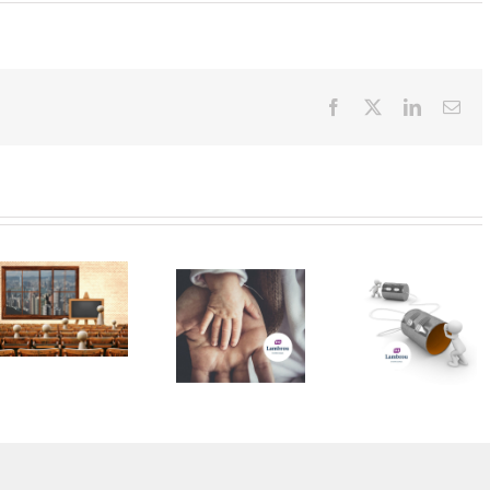
Facebook
X
LinkedIn
Ema
IL
SOLE24ORE
24/04/2023 –
Tuttolavoro
Divieto di
Indicitalia –
licenziamento
Casi &
e Naspi per i
Questioni
padri che
privacy –
fruiscono dei
Avv.Monica
congedi –
Lambrou
Avv.Monica
Lambrou