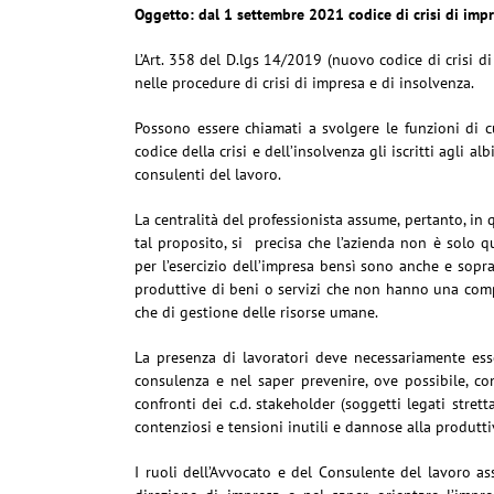
Oggetto: dal 1 settembre 2021 codice di crisi di impr
L’Art. 358 del D.lgs 14/2019 (nuovo codice di crisi di
nelle procedure di crisi di impresa e di insolvenza.
Possono essere chiamati a svolgere le funzioni di cu
codice della crisi e dell’insolvenza gli iscritti agli a
consulenti del lavoro.
La centralità del professionista assume, pertanto, in
tal proposito, si precisa che l’azienda non è solo q
per l’esercizio dell’impresa bensì sono anche e soprat
produttive di beni o servizi che non hanno una compo
che di gestione delle risorse umane.
La presenza di lavoratori deve necessariamente esse
consulenza e nel saper prevenire, ove possibile, cont
confronti dei c.d. stakeholder (soggetti legati strett
contenziosi e tensioni inutili e dannose alla produtt
I ruoli dell’Avvocato e del Consulente del lavoro a