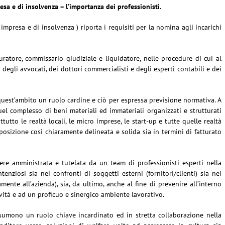
esa e di insolvenza – l’importanza dei professionisti.
 impresa e di insolvenza ) riporta i requisiti per la nomina agli incarichi
ratore, commissario giudiziale e liquidatore, nelle procedure di cui al
lbi degli avvocati, dei dottori commercialisti e degli esperti contabili e dei
 quest’ambito un ruolo cardine e ciò per espressa previsione normativa. A
uel complesso di beni materiali ed immateriali organizzati e strutturati
tutto le realtà locali, le micro imprese, le start-up e tutte quelle realtà
sizione così chiaramente delineata e solida sia in termini di fatturato
re amministrata e tutelata da un team di professionisti esperti nella
enziosi sia nei confronti di soggetti esterni (fornitori/clienti) sia nei
amente all’azienda), sia, da ultimo, anche al fine di prevenire all’interno
ività e ad un proficuo e sinergico ambiente lavorativo.
ssumono un ruolo chiave incardinato ed in stretta collaborazione nella