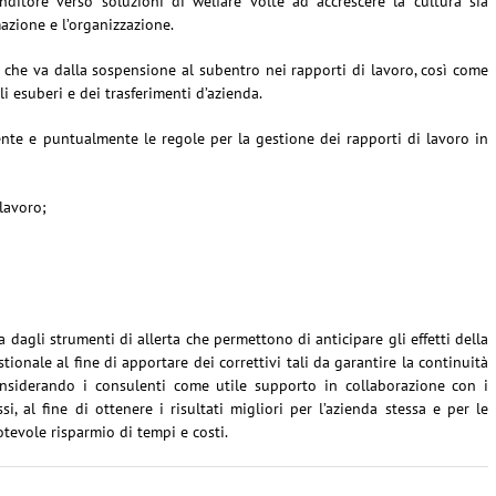
nditore verso soluzioni di welfare volte ad accrescere la cultura sia
mazione e l’organizzazione.
a che va dalla sospensione al subentro nei rapporti di lavoro, così come
li esuberi e dei trasferimenti d’azienda.
mente e puntualmente le regole per la gestione dei rapporti di lavoro in
lavoro;
 dagli strumenti di allerta che permettono di anticipare gli effetti della
tionale al fine di apportare dei correttivi tali da garantire la continuità
considerando i consulenti come utile supporto in collaborazione con i
i, al fine di ottenere i risultati migliori per l’azienda stessa e per le
otevole risparmio di tempi e costi.