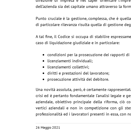
direzione di impresa e nel saper orientare l’impre
dell’azienda sia del capitale umano attraverso la for
Punto cruciale è la gestione, complessa, che è quell
di particolare rilevanza risulta quella di gestione deg
A tal fine, il Codice si occupa di stabilire espressa
caso di liquidazione giudiziale e in particolare:
condizioni per la prosecuzione dei rapporti di 
licenziamenti individuali;
licenziamenti collettivi;
diritti e prestazioni del lavoratore;
prosecuzione attività del debitore.
Una novità assoluta, però, è certamente rappresentata
crisi ed è pertanto fondamentale l’analisi legale e ges
aziendale, obiettivo principale della riforma, ciò 
vertici aziendali e non in competizione con gli stess
professionalità ed i lavoratori presenti in essa, con n
26 Maggio 2021