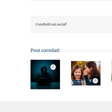
Condividi sui social!
DIRITTO E
PRATICA DEL
LAVORO
MementoPiù
Post correlati
20/2023 –
di Giuffré
STRUMENTI
MementoPiù
03.05.2023 –
DI
di Giuffré
Whistleblowing:
COMPLIANCE
03.04.2023 –
le
AZIENDALE:
Come
implicazioni
SEGNALAZIONI
funziona
su normativa
DI ILLECITI
l’assemblea
231, privacy e
O
sindacale –
sicurezza sul
IRREGOLARITÀ
Avv.Monica
lavoro –
NEI
Lambrou
Avv.Monica
RAPPORTI DI
Lambrou –
LAVORO –
Avv. Clara
Avv.Monica
Frattini