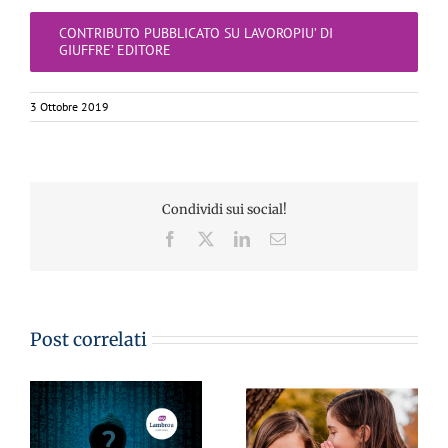
CONTRIBUTO PUBBLICATO SU LAVOROPIU’ DI
GIUFFRE’ EDITORE
3 Ottobre 2019
Condividi sui social!
Facebook
X
LinkedIn
Email
Post correlati
CA
MementoPiù di
MementoPiù di
Giuffré 03.05.2023 –
Giuffré 03.04.2023 –