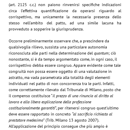
(art. 2125 c.c.) non paiono rinvenirsi specifiche indicazioni
circa l’effettiva quantificazione da operarsi riguardo al
corrispettivo, ma unicamente la necessaria presenza dello
stesso nell’ambito del patto, ad una simile lacuna ha
provveduto a sopperire la giurisprudenza.
Occorre preliminarmente osservare che, a prescindere da
qualsivoglia rilievo, sussista una particolare autonomia
riconosciuta alle parti nella determinazione del
quantum
; ciò
nonostante, si è da tempo argomentato come, in ogni caso, il
corrispettivo debba essere congruo. Appare evidente come tale
congruità non possa essere oggetto di una valutazione in
astratto, ma vada parametrata alla totalità degli elementi
individuati nel patto di non concorrenza tra le parti. Infatti,
come correttamente rilevato dal Tribunale di Milano, posto che
il compenso costituisce “
il prezzo di una rinuncia al diritto al
lavoro e alla libera esplicazione della professione
costituzionalmente garantiti
”, per ritenersi congruo quest’ultimo
deve essere rapportato in concreto
“al sacrificio richiesto al
prestatore medesimo”
(Trib. Milano 13 agosto 2007).
All’applicazione del principio consegue che più ampio è