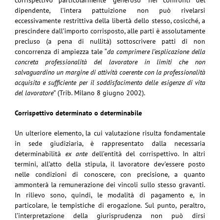
dipendente, l’intera pattuizione non può rivelarsi
eccessivamente restrittiva della libertà dello stesso, cosicché, a
prescindere dall’importo corrisposto, alle parti è assolutamente
precluso (a pena di nullità) sottoscrivere patti di non
concorrenza di ampiezza tale “
da comprimere l’esplicazione della
concreta professionalità del lavoratore in limiti che non
salvaguardino un margine di attività coerente con la professionalità
acquisita e sufficiente per il soddisfacimento delle esigenze di vita
del lavoratore
” (Trib. Milano 8 giugno 2002).
Corrispettivo determinato o determinabile
Un ulteriore elemento, la cui valutazione risulta fondamentale
in sede giudiziaria, è rappresentato dalla necessaria
determinabilità
ex ante
dell’entità del corrispettivo. In altri
termini, all’atto della stipula, il lavoratore dev’essere posto
nelle condizioni di conoscere, con precisione, a quanto
ammonterà la remunerazione dei vincoli sullo stesso gravanti.
In rilievo sono, quindi, le modalità di pagamento e, in
particolare, le tempistiche di erogazione. Sul punto, peraltro,
l’interpretazione della giurisprudenza non può dirsi