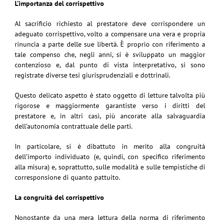
L’importanza del corrispettivo
Al sacrificio richiesto al prestatore deve corrispondere un
adeguato corrispettivo, volto a compensare una vera e propria
rinuncia a parte delle sue libertà. È proprio con riferimento a
tale compenso che, negli anni, si è sviluppato un maggior
contenzioso e, dal punto di vista interpretativo, si sono
registrate diverse tesi giurisprudenziali e dottrinali.
Questo delicato aspetto è stato oggetto di letture talvolta più
rigorose e maggiormente garantiste verso i diritti del
prestatore e, in altri casi, più ancorate alla salvaguardia
dell’autonomia contrattuale delle parti.
In particolare, si è dibattuto in merito alla congruità
dell’importo individuato (e, quindi, con specifico riferimento
alla misura) e, soprattutto, sulle modalità e sulle tempistiche di
corresponsione di quanto pattuito.
La congruità del corrispettivo
Nonostante da una mera lettura della norma di riferimento