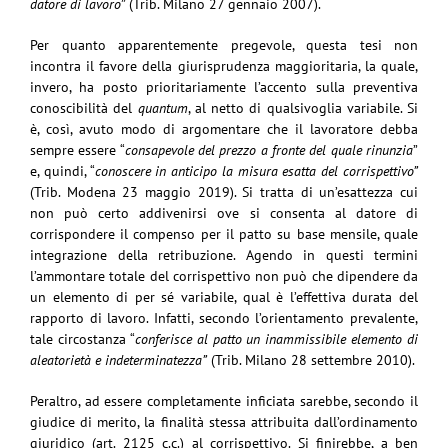
datore di lavoro
” (Trib. Milano 27 gennaio 2007).
Per quanto apparentemente pregevole, questa tesi non
incontra il favore della giurisprudenza maggioritaria, la quale,
invero, ha posto prioritariamente l’accento sulla preventiva
conoscibilità del
quantum
, al netto di qualsivoglia variabile. Si
è, così, avuto modo di argomentare che il lavoratore debba
sempre essere “
consapevole del prezzo a fronte del quale rinunzia
”
e, quindi, “
conoscere in anticipo la misura esatta del corrispettivo”
(Trib. Modena 23 maggio 2019). Si tratta di un’esattezza cui
non può certo addivenirsi ove si consenta al datore di
corrispondere il compenso per il patto su base mensile, quale
integrazione della retribuzione. Agendo in questi termini
l’ammontare totale del corrispettivo non può che dipendere da
un elemento di per sé variabile, qual è l’effettiva durata del
rapporto di lavoro. Infatti, secondo l’orientamento prevalente,
tale circostanza “
conferisce al patto un inammissibile elemento di
aleatorietà e indeterminatezza”
(Trib. Milano 28 settembre 2010).
Peraltro, ad essere completamente inficiata sarebbe, secondo il
giudice di merito, la finalità stessa attribuita dall’ordinamento
giuridico (art. 2125 c.c.) al corrispettivo. Si finirebbe, a ben