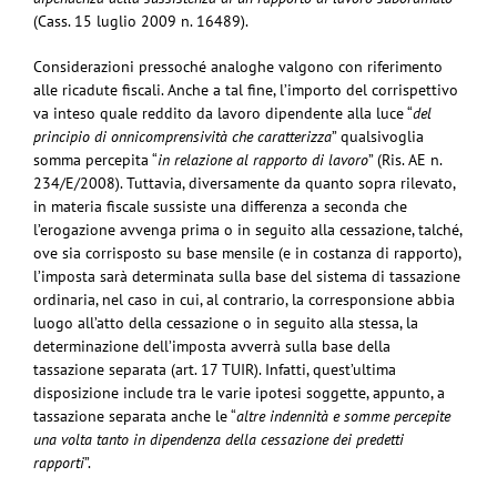
(Cass. 15 luglio 2009 n. 16489).
Considerazioni pressoché analoghe valgono con riferimento
alle ricadute fiscali. Anche a tal fine, l’importo del corrispettivo
va inteso quale reddito da lavoro dipendente alla luce “
del
principio di onnicomprensività che caratterizza
” qualsivoglia
somma percepita “
in relazione al rapporto di lavoro
” (Ris. AE n.
234/E/2008). Tuttavia, diversamente da quanto sopra rilevato,
in materia fiscale sussiste una differenza a seconda che
l’erogazione avvenga prima o in seguito alla cessazione, talché,
ove sia corrisposto su base mensile (e in costanza di rapporto),
l’imposta sarà determinata sulla base del sistema di tassazione
ordinaria, nel caso in cui, al contrario, la corresponsione abbia
luogo all’atto della cessazione o in seguito alla stessa, la
determinazione dell’imposta avverrà sulla base della
tassazione separata (art. 17 TUIR). Infatti, quest’ultima
disposizione include tra le varie ipotesi soggette, appunto, a
tassazione separata anche le “
altre indennità e somme percepite
una volta tanto in dipendenza della cessazione dei predetti
rapporti
”.