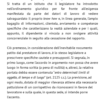
Si tratta di un istituto che il legislatore ha introdotto
nell’ordinamento giuridico per far fronte all’esigenza
manifestata da parte dei datori di lavoro di vedere
salvaguardato il proprio
know how
e, in linea generale, l’ampio
bagaglio di informazioni, clientela, avviamento e competenze
specifiche che caratterizzano la realtà aziendale e per i quali,
appunto, il dipendente si vincola a non svolgere attività
concorrenziale in seguito alla cessazione del rapporto.
Ciò premesso, in considerazione dell’inevitabile nocumento
patito dal prestatore di lavoro, è lo stesso legislatore a
prescrivere specifiche cautele e presupposti. Si segnala, in
primo luogo, come l’accordo in argomento non possa che avere
luogo in forma scritta (a pena di nullità) e, altresì, la relativa
portata debba essere contenuta “
entro determinati limiti di
oggetto, di tempo e di luogo”
(art. 2125 c.c.). La previsione, ad
ogni modo, dotata di maggior rilevanza attiene alla necessaria
pattuizione di un corrispettivo da riconoscersi in favore del
lavoratore e sulla quale, in questa sede, si intende porre
l’accento.