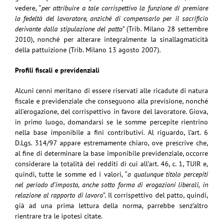
vedere, “
per attribuire a tale corrispettivo la funzione di premiare
la fedeltà del lavoratore, anziché di compensarlo per il sacrificio
derivante dalla stipulazione del patto
” (Trib. Milano 28 settembre
2010), nonché per alterare integralmente la sinallagmaticità
della pattuizione (Trib. Milano 13 agosto 2007).
Profili fiscali e previdenziali
Alcuni cenni meritano di essere riservati alle ricadute di natura
fiscale e previdenziale che conseguono alla previsione, nonché
all’erogazione, del corrispettivo in favore del lavoratore. Giova,
in primo luogo, domandarsi se le somme percepite rientrino
nella base imponibile a fini contributivi. Al riguardo, l’art. 6
D.Lgs. 314/97 appare estremamente chiaro, ove prescrive che,
al fine di determinare la base imponibile previdenziale, occorre
considerare la totalità dei redditi di cui all’art. 46, c. 1, TUIR e,
quindi, tutte le somme ed i valori, “
a qualunque titolo percepiti
nel periodo d’imposta, anche sotto forma di erogazioni liberali, in
relazione al rapporto di lavoro
”. Il corrispettivo del patto, quindi,
già ad una prima lettura della norma, parrebbe senz’altro
rientrare tra le ipotesi citate.