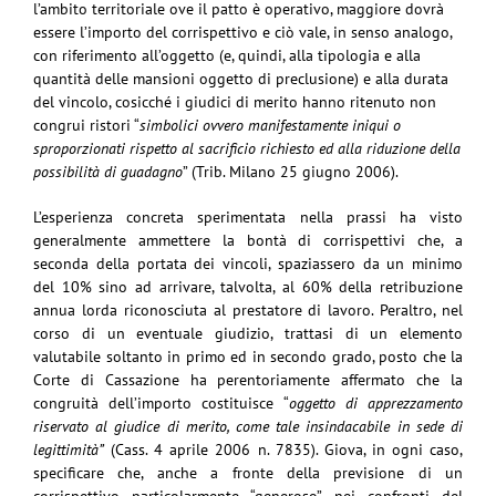
l’ambito territoriale ove il patto è operativo, maggiore dovrà
essere l’importo del corrispettivo e ciò vale, in senso analogo,
con riferimento all’oggetto (e, quindi, alla tipologia e alla
quantità delle mansioni oggetto di preclusione) e alla durata
del vincolo, cosicché i giudici di merito hanno ritenuto non
congrui ristori “
simbolici ovvero manifestamente iniqui o
sproporzionati rispetto al sacrificio richiesto ed alla riduzione della
possibilità di guadagno
” (Trib. Milano 25 giugno 2006).
L’esperienza concreta sperimentata nella prassi ha visto
generalmente ammettere la bontà di corrispettivi che, a
seconda della portata dei vincoli, spaziassero da un minimo
del 10% sino ad arrivare, talvolta, al 60% della retribuzione
annua lorda riconosciuta al prestatore di lavoro. Peraltro, nel
corso di un eventuale giudizio, trattasi di un elemento
valutabile soltanto in primo ed in secondo grado, posto che la
Corte di Cassazione ha perentoriamente affermato che la
congruità dell’importo costituisce “
oggetto di apprezzamento
riservato al giudice di merito, come tale insindacabile in sede di
legittimità”
(Cass. 4 aprile 2006 n. 7835). Giova, in ogni caso,
specificare che, anche a fronte della previsione di un
corrispettivo particolarmente “generoso” nei confronti del