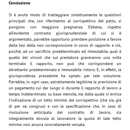
Conclusione
Si è avuto modo di tratteggiare sinteticamente le questioni
principali che, con riferimento al corrispettivo del patto, si
pongono con maggiore pregnanza. Ebbene, rispetto
all’evidente contrasto giurisprudenziale di cui si è
argomentato, parrebbe opportuno prendere posizione a favore
della tesi della non corresponsione in corso di rapporto e ciò,
poiché, ad un sacrificio predeterminato ed immutabile, qual è
quello dei vincoli che sul prestatore graveranno una volta
terminato il rapporto, non può che corrispondere un
altrettanto predeterminato e immutabile ristoro. E, in effetti, la
giurisprudenza prevalente ha optato per tale soluzione.
Parrebbe, in ogni caso, astrattamente legittima la previsione di
un pagamento cui dar luogo sì durante il rapporto di lavoro a
tempo indeterminato su base mensile, ma dalla quale si evinca
l’indicazione di un tetto minimo del corrispettivo (che sia, già
di per sé, congruo) e con la specificazione che, in caso di
risoluzione anticipata del contratto di lavoro, sia
integralmente dovuta al lavoratore la quota di tale tetto
minimo non ancora concretamente versata.