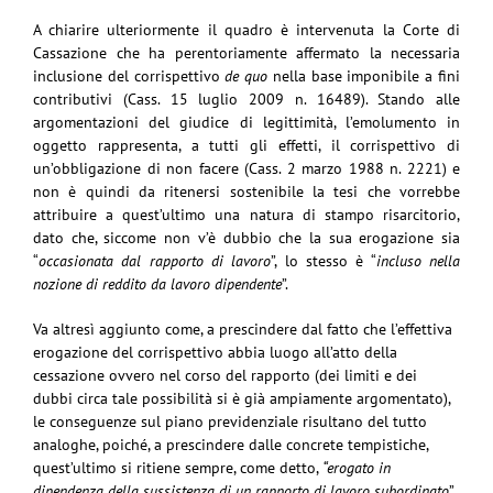
A chiarire ulteriormente il quadro è intervenuta la Corte di
Cassazione che ha perentoriamente affermato la necessaria
inclusione del corrispettivo
de quo
nella base imponibile a fini
contributivi (Cass. 15 luglio 2009 n. 16489). Stando alle
argomentazioni del giudice di legittimità, l’emolumento in
oggetto rappresenta, a tutti gli effetti, il corrispettivo di
un’obbligazione di non facere (Cass. 2 marzo 1988 n. 2221) e
non è quindi da ritenersi sostenibile la tesi che vorrebbe
attribuire a quest’ultimo una natura di stampo risarcitorio,
dato che, siccome non v’è dubbio che la sua erogazione sia
“
occasionata dal rapporto di lavoro
”, lo stesso è “
incluso nella
nozione di reddito da lavoro dipendente
”.
Va altresì aggiunto come, a prescindere dal fatto che l’effettiva
erogazione del corrispettivo abbia luogo all’atto della
cessazione ovvero nel corso del rapporto (dei limiti e dei
dubbi circa tale possibilità si è già ampiamente argomentato),
le conseguenze sul piano previdenziale risultano del tutto
analoghe, poiché, a prescindere dalle concrete tempistiche,
quest’ultimo si ritiene sempre, come detto,
“erogato in
dipendenza della sussistenza di un rapporto di lavoro subordinato
”