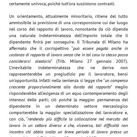
certamente univoca, poiché tutt’ora sussistono contrasti.
Un orientamento, attualmente minoritario, ritiene del tutto
ammissibile la previsione di una corresponsione cui dar luogo
nel corso del rapporto di lavoro, nonostante da ciò dipenda
una naturale indeterminatezza dell’importo totale che il
dipendente finirà per conseguire. Il Tribunale di Milano ha
affermato che il corrispettivo “
può essere pagato anche in
costanza di rapporto di lavoro senza che in tal caso lo stesso possa
considerarsi aleatorio
” (Trib. Milano 27 gennaio 2007).
L’inevitabile indeterminatezza che ne deriva non
rappresenterebbe un pregiudizio per il lavoratore, bensì
un’opportunità. Infatti nella sentenza si legge che “
un compenso
crescente proporzionalmente alla durata del rapporto
” meglio
risponderebbe all’esigenza di un equo contemperamento degli
interessi delle parti; ciò poiché la maggior permanenza del
dipendente in un determinato settore merceologico
comporterebbe la maggior specializzazione del lavoratore e,
con ciò, “
rendendo più difficile la collocazione nel mercato del
lavoro in un settore diverso e che, viceversa, tali difficoltà non
incontra chi abbia svolto un breve periodo di lavoro presso un