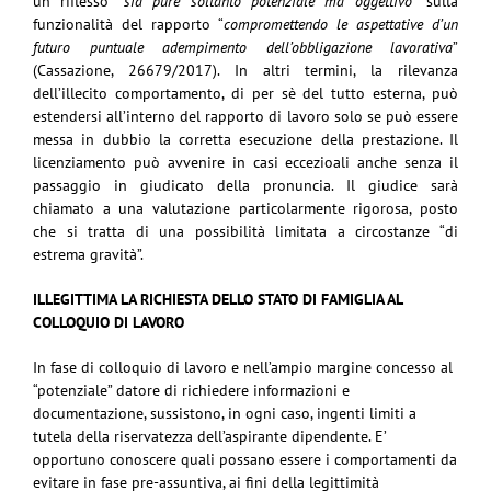
un riflesso “
sia pure soltanto potenziale ma oggettivo
” sulla
funzionalità del rapporto “
compromettendo le aspettative d’un
futuro puntuale adempimento dell’obbligazione lavorativa
”
(Cassazione, 26679/2017). In altri termini, la rilevanza
dell’illecito comportamento, di per sè del tutto esterna, può
estendersi all’interno del rapporto di lavoro solo se può essere
messa in dubbio la corretta esecuzione della prestazione. Il
licenziamento può avvenire in casi eccezioali anche senza il
passaggio in giudicato della pronuncia. Il giudice sarà
chiamato a una valutazione particolarmente rigorosa, posto
che si tratta di una possibilità limitata a circostanze “di
estrema gravità”.
ILLEGITTIMA LA RICHIESTA DELLO STATO DI FAMIGLIA AL
COLLOQUIO DI LAVORO
In fase di colloquio di lavoro e nell’ampio margine concesso al
“potenziale” datore di richiedere informazioni e
documentazione, sussistono, in ogni caso, ingenti limiti a
tutela della riservatezza dell’aspirante dipendente. E’
opportuno conoscere quali possano essere i comportamenti da
evitare in fase pre-assuntiva, ai fini della legittimità