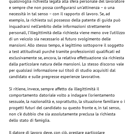
qualsivoglia richiesta legata alla sfera personale del lavoratore
e sempre che non possa configurarsi un’attinenza – o una
necessità in tal senso – con il rapporto di lavoro. Se, ad
esempio, la richiesta sul possesso della patente di guida può
inquadrarsi nell’ambito delle informazioni strettamente
personali, l’illegittimità della richiesta viene meno ove l’utilizzo
di un veicolo sia necessario al futuro svolgimento delle
mansioni. Allo stesso tempo, è legittimo sottoporre il soggetto
a test attitudinali purché tramite professionisti qualificati ed
esclusivamente se, ancora, la relativa effettuazione sia richiesta
dalla particolare natura delle mansioni. Lo stesso discorso vale
per qualsiasi informazione sui titoli di studio acquisiti dal
candidato e sulle pregresse esperienze lavorative.
Si ritiene, invece, sempre affetto da illegittimità il
comportamento datoriale volto a indagare l’orientamento
sessuale, la nazionalità e, soprattutto, la situazione familiare o i
progetti futuri del candidato su questo fronte e, in tal senso,
non c’è dubbio che sia assolutamente preclusa la richiesta
dello stato di famiglia.
Il datore di lavoro deve, con ciò, prestare particolare