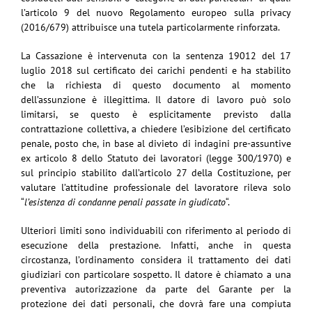
l’articolo 9 del nuovo Regolamento europeo sulla privacy
(2016/679) attribuisce una tutela particolarmente rinforzata.
La Cassazione è intervenuta con la sentenza 19012 del 17
luglio 2018 sul certificato dei carichi pendenti e ha stabilito
che la richiesta di questo documento al momento
dell’assunzione è illegittima. Il datore di lavoro può solo
limitarsi, se questo è esplicitamente previsto dalla
contrattazione collettiva, a chiedere l’esibizione del certificato
penale, posto che, in base al divieto di indagini pre-assuntive
ex articolo 8 dello Statuto dei lavoratori (legge 300/1970) e
sul principio stabilito dall’articolo 27 della Costituzione, per
valutare l’attitudine professionale del lavoratore rileva solo
“
l’esistenza di condanne penali passate in giudicato
“.
Ulteriori limiti sono individuabili con riferimento al periodo di
esecuzione della prestazione. Infatti, anche in questa
circostanza, l’ordinamento considera il trattamento dei dati
giudiziari con particolare sospetto. Il datore è chiamato a una
preventiva autorizzazione da parte del Garante per la
protezione dei dati personali, che dovrà fare una compiuta