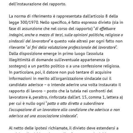
dell’instaurazione del rapporto.
La norma di riferimento è rappresentata dall’articolo 8 della
legge 300/1970. Nello specifico, è fatto espresso divieto (sia in
fase di assunzione che nel corso del rapporto) “
di effettuare
indagini, anche a mezzo di terzi, sulle opinioni politiche, religiose o
sindacali del lavoratore”
e questo vale altresì per ogni fatto non
rilevante “
ai fini della valutazione professionale del lavoratore
“.
Dalla disposizione emerge in primo luogo l’assoluta
illegittimità di domande sull’eventuale appartenenza (o
sostegno) a un partito politico o a una confessione religiosa.
In particolare, poi, il datore non può tentare di acquisire
informazioni in merito all’organizzazione sindacale cui il
candidato aderisce – o intende aderire una volta instaurato il
rapporto di lavoro – posto che la tutela nei confronti del
lavoratore è, peraltro, rinforzata dall’art. 15, comma 1, lettera a)
per cui è nullo ogni “
patto o atto diretto a subordinare
l’occupazione di un lavoratore alla condizione che aderisca o non
aderisca ad una associazione sindacale
“.
Al netto delle ipotesi richiamate, il divieto deve estendersi a