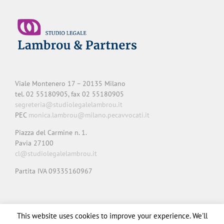
Viale Montenero 17 – 20135 Milano
tel. 02 55180905, fax 02 55180905
segreteria@studiolegalelambrou.it
PEC
monica.lambrou@milano.pecavvocati.it
Piazza del Carmine n. 1.
Pavia 27100
cl@studiolegalelambrou.it
Partita IVA 09335160967
Privacy
Cookie
Note legali
Credits
This website uses cookies to improve your experience. We'll