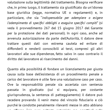
valutazione sulla legittimità del trattamento. Bisogna verificare
che, in primo luogo, il trattamento sia giustificato da un’idonea
base giuridica (legge, normativa UE o regolamenti) e, in
particolare, che sia “
indispensabile per adempiere o esigere
l’adempimento di specifici obblighi o eseguire specifici compiti
” (si
veda il provvedimento 267 del 15 giugno 2017 del Garante
per la protezione dei dati personali). In ogni caso, anche ad
avvenuta autorizzazione da parte dell’Autorità, il datore deve
trattare questi dati con estrema cautela ed evitare di
diffonderli e renderli conoscibili ai terzi, compresi gli altri
lavoratori alle sue dipendenze, fatto salvo in caso contrario il
diritto del lavoratore al risarcimento dei danni.
Quanto alla possibilità di fondare un licenziamento per giusta
causa sulla base dell’esistenza di un procedimento penale a
carico del lavoratore è utile fare una valutazione caso per caso.
Ove la responsabilità penale sia accertata con sentenza
passata in giudicato (cui si equipara, per costante
giurisprudenza, la sentenza di patteggiamento) il datore può
recedere provando il venir meno del vincolo fiduciario e ciò
purché le condotte penalmente rilevanti messe in atto abbiano