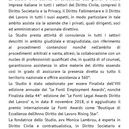
imprese italiane in tutti i settori del Diritto Civile, compresi il
Diritto Societario e la Privacy, il Diritto Fallimentare e il Diritto
del Lavoro in tutti i suoi aspetti, in modo particolare in tale
ambito assiste sia le aziende che i privati, quali dirigenti, soci
ed amministratori e personale direttivo.
Lo Studio presta attività di consulenza in tutti i settori
descritti in ambito giudiziale e stragiudiziale, con riferimento
ai procedimenti contenziosi nonché nell’ambito di
procedimenti arbitrali e vanta, altresì, la collaborazione con un
nucleo di professionisti qualificati che, in qualità di of counsel,
garantiscono assistenza in altre materie del diritto essendo
così in grado di assicurare la presenza diretta su tutto il
territorio nazionale e offrire assistenza a 360°.
Lo Studio è stato selezionato per essere Finalista dell’VIII
edizione annuale dei “Le Fonti Employment Awards”, nonché
Finalista della 44^ edizione dei “Le Fonti Legal Awards Diritto
del Lavoro” e, in data 8 novembre 2018, si è aggiudicato il
premio internazionale Le Fonti Awards come “Boutique di
Eccellenza dell’Anno Diritto del Lavoro Rising Star”.
La fondatrice dello Studio, avv. Monica Lambrou, è esperta in
Diritto Civile e contrattualistica, in Diritto Societario e