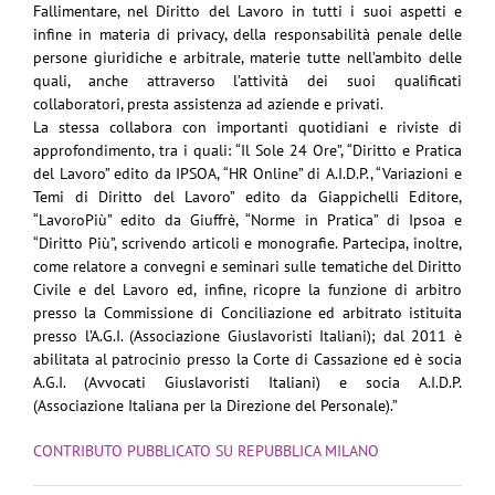
Fallimentare, nel Diritto del Lavoro in tutti i suoi aspetti e
infine in materia di privacy, della responsabilità penale delle
persone giuridiche e arbitrale, materie tutte nell’ambito delle
quali, anche attraverso l’attività dei suoi qualificati
collaboratori, presta assistenza ad aziende e privati.
La stessa collabora con importanti quotidiani e riviste di
approfondimento, tra i quali: “Il Sole 24 Ore”, “Diritto e Pratica
del Lavoro” edito da IPSOA, “HR Online” di A.I.D.P., “Variazioni e
Temi di Diritto del Lavoro” edito da Giappichelli Editore,
“LavoroPiù” edito da Giuffrè, “Norme in Pratica” di Ipsoa e
“Diritto Più”, scrivendo articoli e monografie. Partecipa, inoltre,
come relatore a convegni e seminari sulle tematiche del Diritto
Civile e del Lavoro ed, infine, ricopre la funzione di arbitro
presso la Commissione di Conciliazione ed arbitrato istituita
presso l’A.G.I. (Associazione Giuslavoristi Italiani); dal 2011 è
abilitata al patrocinio presso la Corte di Cassazione ed è socia
A.G.I. (Avvocati Giuslavoristi Italiani) e socia A.I.D.P.
(Associazione Italiana per la Direzione del Personale).”
CONTRIBUTO PUBBLICATO SU REPUBBLICA MILANO