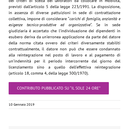
dei criteri di scelta dei lavoratori da collocare in mobilità,
previsti dall’articolo 5 della legge 223/1991. La disposizione,
in assenza di diverse pattuizioni in sede di contrattazione
collettiva, impone di considerare “
carichi di famiglia, anzianità e
esigenze tecnico-produttive ed organizzative
“. Se in sede
giudiziaria è accertato che l’individuazione dei dipendenti in
esubero deriva da un’erronea applicazione da parte del datore
della norma citata ovvero dei criteri diversamente stabiliti
contrattualmente, il datore non può che essere condannato
alla reintegrazione nel posto di lavoro e al pagamento di
un’indennità per il periodo intercorrente dal giorno del
licenziamento sino a quello dell’effettiva reintegrazione
(articolo 18, comma 4, della legge 300/1970).
CONTRIBUTO PUBBLICATO SU “IL SOLE 24 ORE”
10 Gennaio 2019