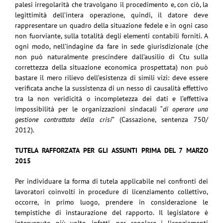
palesi irregolarità che travolgano il procedimento e, con ciò, la
legittimità dell’intera operazione, quindi, il datore deve
rappresentare un quadro della situazione fedele e in ogni caso
non fuorviante, sulla totalità degli elementi contabili forniti. A
ogni modo, nell’indagine da fare in sede giurisdizionale (che
non può naturalmente prescindere dall’ausilio di Ctu sulla
correttezza della situazione economica prospettata) non può
bastare il mero rilievo dell’esistenza di simili vizi: deve essere
verificata anche la sussistenza di un nesso di causalità effettivo
tra la non veridicità o incompletezza dei dati e l’effettiva
impossibilità per le organizzazioni sindacali “
di operare una
gestione contrattata della crisi
” (Cassazione, sentenza 750/
2012).
TUTELA RAFFORZATA PER GLI ASSUNTI PRIMA DEL 7 MARZO
2015
Per individuare la forma di tutela applicabile nei confronti dei
lavoratori coinvolti in procedure di licenziamento collettivo,
occorre, in primo luogo, prendere in considerazione le
tempistiche di instaurazione del rapporto. Il legislatore è