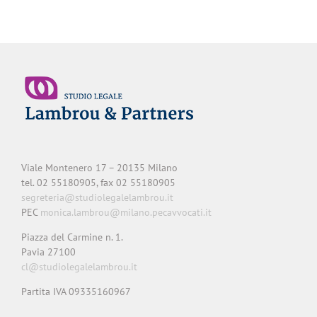
Viale Montenero 17 – 20135 Milano
tel. 02 55180905, fax 02 55180905
segreteria@studiolegalelambrou.it
PEC
monica.lambrou@milano.pecavvocati.it
Piazza del Carmine n. 1.
Pavia 27100
cl@studiolegalelambrou.it
Partita IVA 09335160967