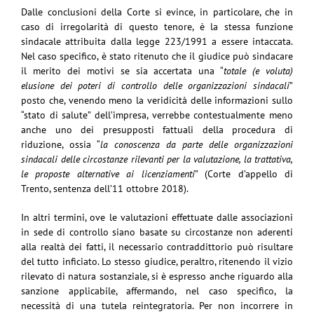
Dalle conclusioni della Corte si evince, in particolare, che in
caso di irregolarità di questo tenore, è la stessa funzione
sindacale attribuita dalla legge 223/1991 a essere intaccata.
Nel caso specifico, è stato ritenuto che il giudice può sindacare
il merito dei motivi se sia accertata una “
totale (e voluta)
elusione dei poteri di controllo delle organizzazioni sindacali
”
posto che, venendo meno la veridicità delle informazioni sullo
“stato di salute” dell’impresa, verrebbe contestualmente meno
anche uno dei presupposti fattuali della procedura di
riduzione, ossia “
la conoscenza da parte delle organizzazioni
sindacali delle circostanze rilevanti per la valutazione, la trattativa,
le proposte alternative ai licenziamenti
” (Corte d’appello di
Trento, sentenza dell’11 ottobre 2018).
In altri termini, ove le valutazioni effettuate dalle associazioni
in sede di controllo siano basate su circostanze non aderenti
alla realtà dei fatti, il necessario contraddittorio può risultare
del tutto inficiato. Lo stesso giudice, peraltro, ritenendo il vizio
rilevato di natura sostanziale, si è espresso anche riguardo alla
sanzione applicabile, affermando, nel caso specifico, la
necessità di una tutela reintegratoria. Per non incorrere in