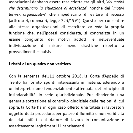
associazioni debbano essere rese edotte, tra gli altri, “
dei motivi
che determinano la situazione di eccedenza
” nonché dei “
motivi
tecnici, organizzativi
” che impediscano di evitare il recesso
(articolo 4, comma 3, legge 223/1991). Questo per consentire
alle stesse organizzazioni di esercitare
ex ante
la propria
funzione che, nell’ipotesi considerata, si concretizza in un
esame congiunto dei motivi addotti e nell’eventuale
individuazione di misure meno drastiche rispetto a
provvedimenti espulsivi.
I rischi di un quadro non veritiero
Con la sentenza dell’11 ottobre 2018, la Corte d’Appello di
Trento ha fornito spunti interessanti in materia, aderendo a
un’interpretazione tendenzialmente attenuata del principio di
insindacabilità in sede giurisdizionale. Pur ribadendo una
generale sottrazione al controllo giudiziale delle ragioni di cui
sopra, la Corte ha in ogni caso offerto una tutela ai lavoratori
oggetto della procedura, per palese difformità e non veridicità
dei dati offerti dal datore di lavoro in comunicazione e
asseritamente legittimanti i licenziamenti.