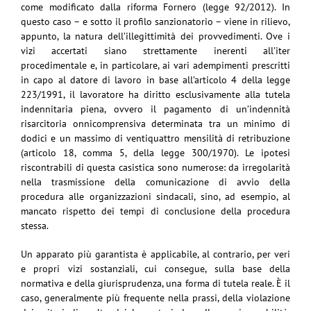
come modificato dalla riforma Fornero (legge 92/2012). In
questo caso – e sotto il profilo sanzionatorio – viene in rilievo,
appunto, la natura dell’illegittimità dei provvedimenti. Ove i
vizi accertati siano strettamente inerenti all’iter
procedimentale e, in particolare, ai vari adempimenti prescritti
in capo al datore di lavoro in base all’articolo 4 della legge
223/1991, il lavoratore ha diritto esclusivamente alla tutela
indennitaria piena, ovvero il pagamento di un’indennità
risarcitoria onnicomprensiva determinata tra un minimo di
dodici e un massimo di ventiquattro mensilità di retribuzione
(articolo 18, comma 5, della legge 300/1970). Le ipotesi
riscontrabili di questa casistica sono numerose: da irregolarità
nella trasmissione della comunicazione di avvio della
procedura alle organizzazioni sindacali, sino, ad esempio, al
mancato rispetto dei tempi di conclusione della procedura
stessa.
Un apparato più garantista è applicabile, al contrario, per veri
e propri vizi sostanziali, cui consegue, sulla base della
normativa e della giurisprudenza, una forma di tutela reale. È il
caso, generalmente più frequente nella prassi, della violazione