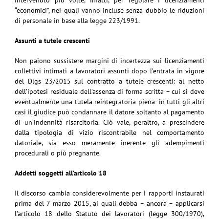
intervenuto più volte, infatti, per regolare i licenziamenti
“economici”, nei quali vanno incluse senza dubbio le riduzioni
di personale in base alla legge 223/1991.
Assunti a tutele crescenti
Non paiono sussistere margini di incertezza sui licenziamenti
collettivi intimati a lavoratori assunti dopo l’entrata in vigore
del Dlgs 23/2015 sul contratto a tutele crescenti: al netto
dell’ipotesi residuale dell’assenza di forma scritta – cui si deve
eventualmente una tutela reintegratoria piena- in tutti gli altri
casi il giudice può condannare il datore soltanto al pagamento
di un’indennità risarcitoria. Ciò vale, peraltro, a prescindere
dalla tipologia di vizio riscontrabile nel comportamento
datoriale, sia esso meramente inerente gli adempimenti
procedurali o più pregnante.
Addetti soggetti all’articolo 18
Il discorso cambia considerevolmente per i rapporti instaurati
prima del 7 marzo 2015, ai quali debba – ancora – applicarsi
l’articolo 18 dello Statuto dei lavoratori (legge 300/1970),