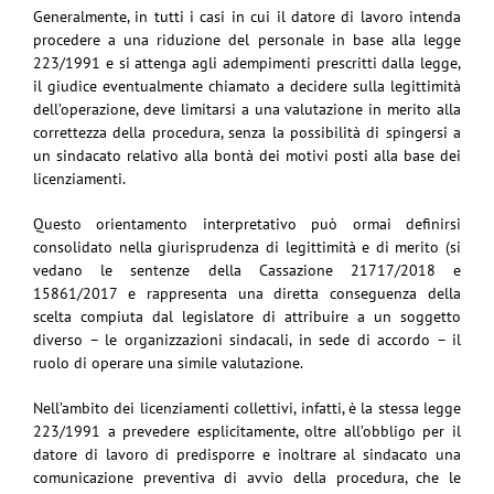
Generalmente, in tutti i casi in cui il datore di lavoro intenda
procedere a una riduzione del personale in base alla legge
223/1991 e si attenga agli adempimenti prescritti dalla legge,
il giudice eventualmente chiamato a decidere sulla legittimità
dell’operazione, deve limitarsi a una valutazione in merito alla
correttezza della procedura, senza la possibilità di spingersi a
un sindacato relativo alla bontà dei motivi posti alla base dei
licenziamenti.
Questo orientamento interpretativo può ormai definirsi
consolidato nella giurisprudenza di legittimità e di merito (si
vedano le sentenze della Cassazione 21717/2018 e
15861/2017 e rappresenta una diretta conseguenza della
scelta compiuta dal legislatore di attribuire a un soggetto
diverso – le organizzazioni sindacali, in sede di accordo – il
ruolo di operare una simile valutazione.
Nell’ambito dei licenziamenti collettivi, infatti, è la stessa legge
223/1991 a prevedere esplicitamente, oltre all’obbligo per il
datore di lavoro di predisporre e inoltrare al sindacato una
comunicazione preventiva di avvio della procedura, che le