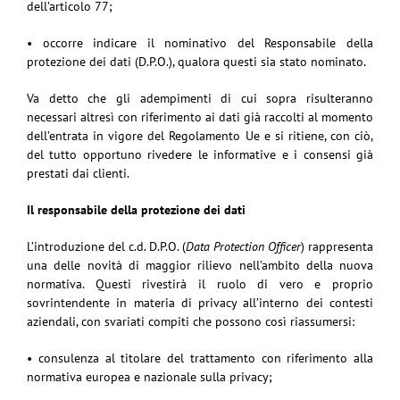
dell’articolo 77;
• occorre indicare il nominativo del Responsabile della
protezione dei dati (D.P.O.), qualora questi sia stato nominato.
Va detto che gli adempimenti di cui sopra risulteranno
necessari altresì con riferimento ai dati già raccolti al momento
dell’entrata in vigore del Regolamento Ue e si ritiene, con ciò,
del tutto opportuno rivedere le informative e i consensi già
prestati dai clienti.
Il responsabile della protezione dei dati
L’introduzione del c.d. D.P.O. (
Data Protection Officer
) rappresenta
una delle novità di maggior rilievo nell’ambito della nuova
normativa. Questi rivestirà il ruolo di vero e proprio
sovrintendente in materia di privacy all’interno dei contesti
aziendali, con svariati compiti che possono così riassumersi:
• consulenza al titolare del trattamento con riferimento alla
normativa europea e nazionale sulla privacy;