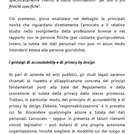
finalità specifiche
”.
Ciò premesso, giova analizzare nel dettaglio le principali
novità che riguardano direttamente l’avvocato e il relativo
studio nello svolgimento della professione forense e nel
rapporto con le persone fisiche (per costante giurisprudenza,
invero, la tutela dei dati personali non può in alcun modo
intendersi estesa alle persone giuridiche).
I principi di
accountability
e di
privacy by design
Al pari di aziende ed enti pubblici, gli studi legali saranno
chiamati al rispetto e all’applicazione concreta dei principi
fondamentali posti alla base del Regolamento e della
concezione di tutela della privacy dallo stesso promossa.
Trattasi, in particolar modo, del principio di a
ccountability
e di
privacy by design
. Ebbene, “responsabilizzazione” è il precetto
cui far discendere qualsivoglia azione a tutela dei dati
personali. L’avvocato – seppur in presenza di taluni rilevanti
vincoli legislativi – può dotarsi di una propria autonoma
organizzazione, nonché scegliere le modalità cui dar luogo al