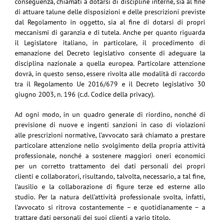
conseguenza, chiamati a dotarsi di discipline interne, sia al fine
di attuare talune delle disposizioni e delle prescrizioni previste
dal Regolamento in oggetto, sia al fine di dotarsi di propri
meccanismi di garanzia e di tutela. Anche per quanto riguarda
il Legislatore italiano, in particolare, il procedimento di
emanazione del Decreto legislativo consente di adeguare la
disciplina nazionale a quella europea. Particolare attenzione
dovrà, in questo senso, essere rivolta alle modalità di raccordo
tra il Regolamento Ue 2016/679 e il Decreto legislativo 30
giugno 2003, n. 196 (c.d. Codice della privacy).
Ad ogni modo, in un quadro generale di riordino, nonché di
previsione di nuove e ingenti sanzioni in caso di violazioni
alle prescrizioni normative, l’avvocato sarà chiamato a prestare
particolare attenzione nello svolgimento della propria attività
professionale, nonché a sostenere maggiori oneri economici
per un corretto trattamento dei dati personali dei propri
clienti e collaboratori, risultando, talvolta, necessario, a tal fine,
l’ausilio e la collaborazione di figure terze ed esterne allo
studio. Per la natura dell’attività professionale svolta, infatti,
l’avvocato si ritrova costantemente – e quotidianamente – a
trattare dati personali dei suoi clienti a vario titolo.