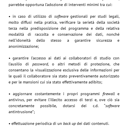
parrebbe opportuna l’adozione di interventi minimi tra cui:
• in caso di utilizzo di
software
gestionali per studi legali,
molto diffusi nella pratica, verificare la serietà della società
terza nella predisposizione del programma e della relativa
modalità di raccolta e conservazione dei dati, nonché
nell’idoneità dello stesso a garantire sicurezza e
anonimizzazione;
• garantire l’accesso ai dati ai collaboratori di studio con
l’ausilio di
password,
o altri metodi di protezione, che
consentano la visualizzazione esclusiva delle informazioni per
le quali il collaboratore sia stato preventivamente autorizzato
e per le mansioni cui sia stato effettivamente adibito;
• aggiornare costantemente i propri programmi
firewall
e
antivirus, per evitare l’illecito accesso di terzi e, ove ciò sia
concretamente possibile, dotarsi dei c.d. “
software
antintrusione”;
• effettuazione periodica di un
back up
dei dati contenuti.