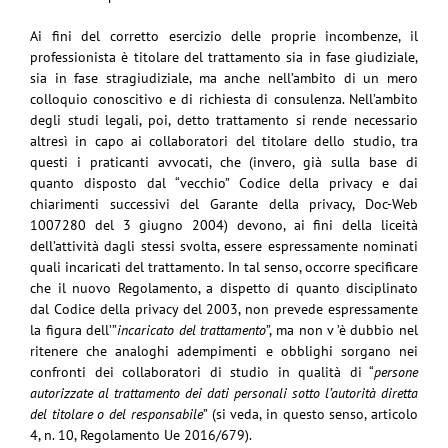
Ai fini del corretto esercizio delle proprie incombenze, il
professionista è titolare del trattamento sia in fase giudiziale,
sia in fase stragiudiziale, ma anche nell’ambito di un mero
colloquio conoscitivo e di richiesta di consulenza. Nell’ambito
degli studi legali, poi, detto trattamento si rende necessario
altresì in capo ai collaboratori del titolare dello studio, tra
questi i praticanti avvocati, che (invero, già sulla base di
quanto disposto dal “vecchio” Codice della privacy e dai
chiarimenti successivi del Garante della privacy, Doc-Web
1007280 del 3 giugno 2004) devono, ai fini della liceità
dell’attività dagli stessi svolta, essere espressamente nominati
quali incaricati del trattamento. In tal senso, occorre specificare
che il nuovo Regolamento, a dispetto di quanto disciplinato
dal Codice della privacy del 2003, non prevede espressamente
la figura dell’”
incaricato del trattamento
”, ma non v ’è dubbio nel
ritenere che analoghi adempimenti e obblighi sorgano nei
confronti dei collaboratori di studio in qualità di “
persone
autorizzate al trattamento dei dati personali sotto l’autorità diretta
del titolare o del responsabile
” (si veda, in questo senso, articolo
4, n. 10, Regolamento Ue 2016/679).