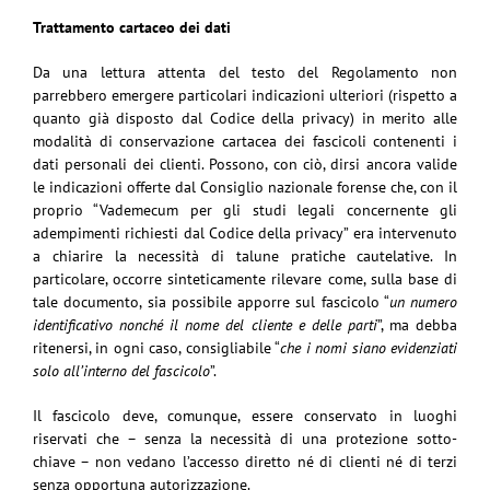
Trattamento cartaceo dei dati
Da una lettura attenta del testo del Regolamento non
parrebbero emergere particolari indicazioni ulteriori (rispetto a
quanto già disposto dal Codice della privacy) in merito alle
modalità di conservazione cartacea dei fascicoli contenenti i
dati personali dei clienti. Possono, con ciò, dirsi ancora valide
le indicazioni offerte dal Consiglio nazionale forense che, con il
proprio “Vademecum per gli studi legali concernente gli
adempimenti richiesti dal Codice della privacy” era intervenuto
a chiarire la necessità di talune pratiche cautelative. In
particolare, occorre sinteticamente rilevare come, sulla base di
tale documento, sia possibile apporre sul fascicolo “
un numero
identificativo nonché il nome del cliente e delle parti
”, ma debba
ritenersi, in ogni caso, consigliabile “
che i nomi siano evidenziati
solo all’interno del fascicolo
”.
Il fascicolo deve, comunque, essere conservato in luoghi
riservati che – senza la necessità di una protezione sotto-
chiave – non vedano l’accesso diretto né di clienti né di terzi
senza opportuna autorizzazione.