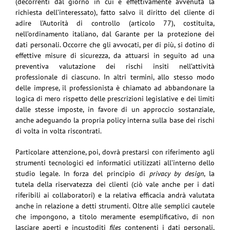
(decorrenti dal giorno in cui è effettivamente avvenuta la
richiesta dell’interessato), fatto salvo il diritto del cliente di
adire l’Autorità di controllo (articolo 77), costituita,
nell’ordinamento italiano, dal Garante per la protezione dei
dati personali. Occorre che gli avvocati, per di più, si dotino di
effettive misure di sicurezza, da attuarsi in seguito ad una
preventiva valutazione dei rischi insiti nell’attività
professionale di ciascuno. In altri termini, allo stesso modo
delle imprese, il professionista è chiamato ad abbandonare la
logica di mero rispetto delle prescrizioni legislative e dei limiti
dalle stesse imposte, in favore di un approccio sostanziale,
anche adeguando la propria policy interna sulla base dei rischi
di volta in volta riscontrati.
Particolare attenzione, poi, dovrà prestarsi con riferimento agli
strumenti tecnologici ed informatici utilizzati all’interno dello
studio legale. In forza del principio di
privacy by design
, la
tutela della riservatezza dei clienti (ciò vale anche per i dati
riferibili ai collaboratori) e la relativa efficacia andrà valutata
anche in relazione a detti strumenti. Oltre alle semplici cautele
che impongono, a titolo meramente esemplificativo, di non
lasciare aperti e incustoditi
files
contenenti i dati personali,