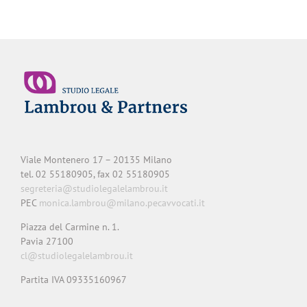
Viale Montenero 17 – 20135 Milano
tel. 02 55180905, fax 02 55180905
segreteria@studiolegalelambrou.it
PEC
monica.lambrou@milano.pecavvocati.it
Piazza del Carmine n. 1.
Pavia 27100
cl@studiolegalelambrou.it
Partita IVA 09335160967