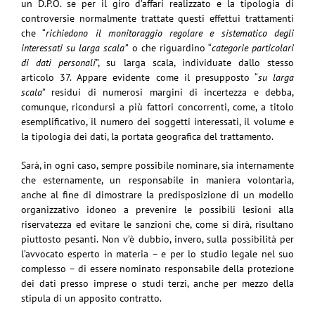
un D.P.O. se per il giro d’affari realizzato e la tipologia di
controversie normalmente trattate questi effettui trattamenti
che “
richiedono il monitoraggio regolare e sistematico degli
interessati su larga scala”
o che riguardino “
categorie particolari
di dati personali
”, su larga scala, individuate dallo stesso
articolo 37. Appare evidente come il presupposto “
su larga
scala
” residui di numerosi margini di incertezza e debba,
comunque, ricondursi a più fattori concorrenti, come, a titolo
esemplificativo, il numero dei soggetti interessati, il volume e
la tipologia dei dati, la portata geografica del trattamento.
Sarà, in ogni caso, sempre possibile nominare, sia internamente
che esternamente, un responsabile in maniera volontaria,
anche al fine di dimostrare la predisposizione di un modello
organizzativo idoneo a prevenire le possibili lesioni alla
riservatezza ed evitare le sanzioni che, come si dirà, risultano
piuttosto pesanti. Non v’è dubbio, invero, sulla possibilità per
l’avvocato esperto in materia – e per lo studio legale nel suo
complesso – di essere nominato responsabile della protezione
dei dati presso imprese o studi terzi, anche per mezzo della
stipula di un apposito contratto.