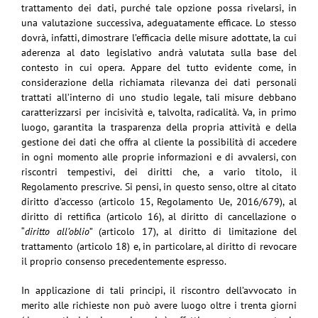
trattamento dei dati, purché tale opzione possa rivelarsi, in
una valutazione successiva, adeguatamente efficace. Lo stesso
dovrà, infatti, dimostrare l’efficacia delle misure adottate, la cui
aderenza al dato legislativo andrà valutata sulla base del
contesto in cui opera. Appare del tutto evidente come, in
considerazione della richiamata rilevanza dei dati personali
trattati all’interno di uno studio legale, tali misure debbano
caratterizzarsi per incisività e, talvolta, radicalità. Va, in primo
luogo, garantita la trasparenza della propria attività e della
gestione dei dati che offra al cliente la possibilità di accedere
in ogni momento alle proprie informazioni e di avvalersi, con
riscontri tempestivi, dei diritti che, a vario titolo, il
Regolamento prescrive. Si pensi, in questo senso, oltre al citato
diritto d’accesso (articolo 15, Regolamento Ue, 2016/679), al
diritto di rettifica (articolo 16), al diritto di cancellazione o
“
diritto all’oblio
” (articolo 17), al diritto di limitazione del
trattamento (articolo 18) e, in particolare, al diritto di revocare
il proprio consenso precedentemente espresso.
In applicazione di tali principi, il riscontro dell’avvocato in
merito alle richieste non può avere luogo oltre i trenta giorni