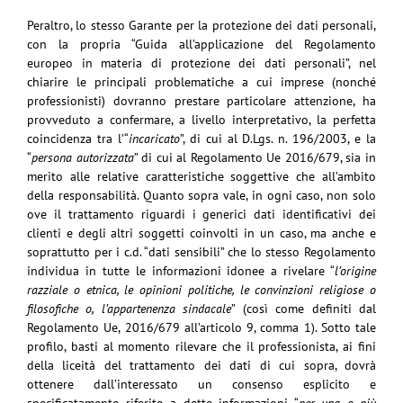
Peraltro, lo stesso Garante per la protezione dei dati personali,
con la propria “Guida all’applicazione del Regolamento
europeo in materia di protezione dei dati personali”, nel
chiarire le principali problematiche a cui imprese (nonché
professionisti) dovranno prestare particolare attenzione, ha
provveduto a confermare, a livello interpretativo, la perfetta
coincidenza tra l’“
incaricato
”, di cui al D.Lgs. n. 196/2003, e la
“
persona autorizzata
” di cui al Regolamento Ue 2016/679, sia in
merito alle relative caratteristiche soggettive che all’ambito
della responsabilità. Quanto sopra vale, in ogni caso, non solo
ove il trattamento riguardi i generici dati identificativi dei
clienti e degli altri soggetti coinvolti in un caso, ma anche e
soprattutto per i c.d. “dati sensibili” che lo stesso Regolamento
individua in tutte le informazioni idonee a rivelare “
l’origine
razziale o etnica, le opinioni politiche, le convinzioni religiose o
filosofiche o, l’appartenenza sindacale
” (così come definiti dal
Regolamento Ue, 2016/679 all’articolo 9, comma 1). Sotto tale
profilo, basti al momento rilevare che il professionista, ai fini
della liceità del trattamento dei dati di cui sopra, dovrà
ottenere dall’interessato un consenso esplicito e
specificatamente riferito a dette informazioni “
per una o più