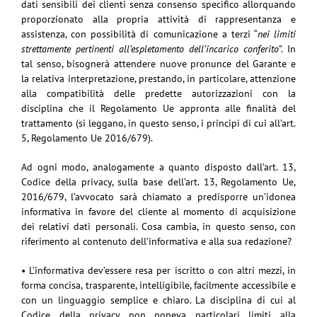
dati sensibili dei clienti senza consenso specifico allorquando
proporzionato alla propria attività di rappresentanza e
assistenza, con possibilità di comunicazione a terzi “
nei limiti
strettamente pertinenti all’espletamento dell’incarico conferito
”. In
tal senso, bisognerà attendere nuove pronunce del Garante e
la relativa interpretazione, prestando, in particolare, attenzione
alla compatibilità delle predette autorizzazioni con la
disciplina che il Regolamento Ue appronta alle finalità del
trattamento (si leggano, in questo senso, i principi di cui all’art.
5, Regolamento Ue 2016/679).
Ad ogni modo, analogamente a quanto disposto dall’art. 13,
Codice della privacy, sulla base dell’art. 13, Regolamento Ue,
2016/679, l’avvocato sarà chiamato a predisporre un’idonea
informativa in favore del cliente al momento di acquisizione
dei relativi dati personali. Cosa cambia, in questo senso, con
riferimento al contenuto dell’informativa e alla sua redazione?
• L’informativa dev’essere resa per iscritto o con altri mezzi, in
forma concisa, trasparente, intelligibile, facilmente accessibile e
con un linguaggio semplice e chiaro. La disciplina di cui al
Codice della privacy non poneva particolari limiti alla