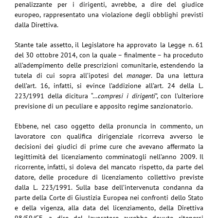
penalizzante per i dirigenti, avrebbe, a dire del giudice
europeo, rappresentato una violazione degli obblighi previsti
dalla Direttiva.
Stante tale assetto, il Legislatore ha approvato la Legge n. 61
del 30 ottobre 2014, con la quale – finalmente – ha proceduto
all’adempimento delle prescrizioni comunitarie, estendendo la
tutela di cui sopra all’ipotesi del
manager
. Da una lettura
dell’art. 16, infatti, si evince l’addizione all’art. 24 della L.
223/1991 della dicitura “…
compresi i dirigenti
”, con l’ulteriore
previsione di un peculiare e apposito regime sanzionatorio.
Ebbene, nel caso oggetto della pronuncia in commento, un
lavoratore con qualifica dirigenziale ricorreva avverso le
decisioni dei giudici di prime cure che avevano affermato la
legittimità del licenziamento comminatogli nell’anno 2009. Il
ricorrente, infatti, si doleva del mancato rispetto, da parte del
datore, delle procedure di licenziamento collettivo previste
dalla L. 223/1991. Sulla base dell’intervenuta condanna da
parte della Corte di Giustizia Europea nei confronti dello Stato
e della vigenza, alla data del licenziamento, della Direttiva