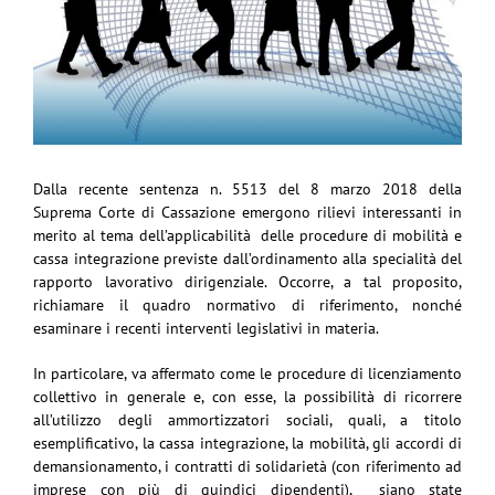
Dalla recente sentenza n. 5513 del 8 marzo 2018 della
Suprema Corte di Cassazione emergono rilievi interessanti in
merito al tema dell’applicabilità delle procedure di mobilità e
cassa integrazione previste dall’ordinamento alla specialità del
rapporto lavorativo dirigenziale. Occorre, a tal proposito,
richiamare il quadro normativo di riferimento, nonché
esaminare i recenti interventi legislativi in materia.
In particolare, va affermato come le procedure di licenziamento
collettivo in generale e, con esse, la possibilità di ricorrere
all’utilizzo degli ammortizzatori sociali, quali, a titolo
esemplificativo, la cassa integrazione, la mobilità, gli accordi di
demansionamento, i contratti di solidarietà (con riferimento ad
imprese con più di quindici dipendenti), siano state