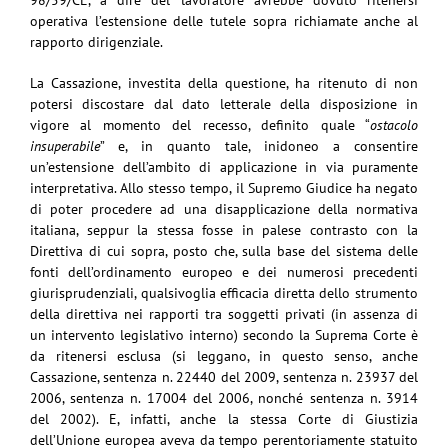
98/59/CE, a dire del lavoratore avrebbe dovuto ritenersi
operativa l’estensione delle tutele sopra richiamate anche al
rapporto dirigenziale.
La Cassazione, investita della questione, ha ritenuto di non
potersi discostare dal dato letterale della disposizione in
vigore al momento del recesso, definito quale “
ostacolo
insuperabile
” e, in quanto tale, inidoneo a consentire
un’estensione dell’ambito di applicazione in via puramente
interpretativa. Allo stesso tempo, il Supremo Giudice ha negato
di poter procedere ad una disapplicazione della normativa
italiana, seppur la stessa fosse in palese contrasto con la
Direttiva di cui sopra, posto che, sulla base del sistema delle
fonti dell’ordinamento europeo e dei numerosi precedenti
giurisprudenziali, qualsivoglia efficacia diretta dello strumento
della direttiva nei rapporti tra soggetti privati (in assenza di
un intervento legislativo interno) secondo la Suprema Corte è
da ritenersi esclusa (si leggano, in questo senso, anche
Cassazione, sentenza n. 22440 del 2009, sentenza n. 23937 del
2006, sentenza n. 17004 del 2006, nonché sentenza n. 3914
del 2002). E, infatti, anche la stessa Corte di Giustizia
dell’Unione europea aveva da tempo perentoriamente statuito