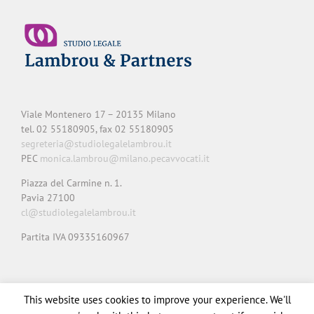
Viale Montenero 17 – 20135 Milano
tel. 02 55180905, fax 02 55180905
segreteria@studiolegalelambrou.it
PEC
monica.lambrou@milano.pecavvocati.it
Piazza del Carmine n. 1.
Pavia 27100
cl@studiolegalelambrou.it
Partita IVA 09335160967
Privacy
Cookie
Note legali
Credits
This website uses cookies to improve your experience. We'll