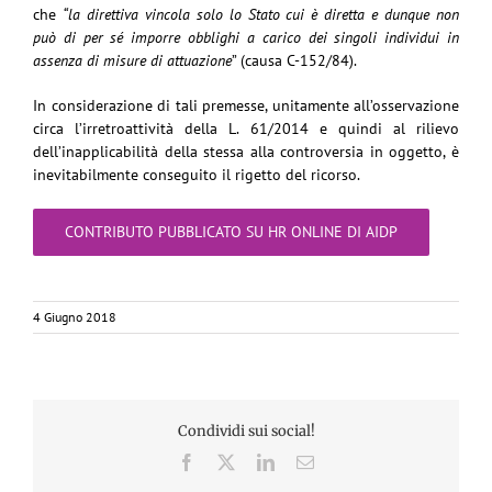
che
“la direttiva vincola solo lo Stato cui è diretta e dunque non
può di per sé imporre obblighi a carico dei singoli individui in
assenza di misure di attuazione
” (causa C-152/84).
In considerazione di tali premesse, unitamente all’osservazione
circa l’irretroattività della L. 61/2014 e quindi al rilievo
dell’inapplicabilità della stessa alla controversia in oggetto, è
inevitabilmente conseguito il rigetto del ricorso.
CONTRIBUTO PUBBLICATO SU HR ONLINE DI AIDP
4 Giugno 2018
Condividi sui social!
Facebook
X
LinkedIn
Email