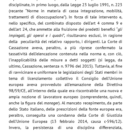
disciplinate, in primo luogo, dalla Legge 23 luglio 1991, n. 223
(recante “Norme in materia di cassa integrazione, mobilità,
trattamenti di disoccupazione”). In forza di tale intervento e,
nello specifico, del combinato disposto dell’art 4 comma 9 e
dell’art 24, che ammette alla fruizione dei predetti benefici “
gli
impiegati, gli operai e i quadri
”, risultavano esclusi, in ragione
della peculiarità del relativo rapporto, i dirigenti. La Corte di
Cassazione aveva, peraltro, a più riprese confermato la
tassatività dell’elencazione contenuta nella norma e, con ciò,
l’inapplicabilità delle misure a detti soggetti (si legga, da
ultimo, Cassazione, sentenza n. 9796 del 2015). Tuttavia, al fine
di ravvicinare e uniformare le legislazioni degli Stati membri in
tema di licenziamento collettivo il Consiglio dell’Unione
europea aveva provveduto all’emanazione della Direttiva
98/59/CE, all’interno della quale era riscontrabile una nuova e
ampia nozione di lavoratore europeo (comprendente, quindi,
anche la figura del
manager
). Al mancato recepimento, da parte
dello Stato italiano, delle prescrizioni della fonte europea era,
peraltro, conseguita una condanna della Corte di Giustizia
dell’Unione Europea (13 febbraio 2014, causa c-596/12).
Invero, la persistenza di una disciplina differenziata,