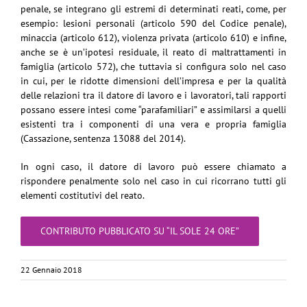
penale, se integrano gli estremi di determinati reati, come, per
esempio: lesioni personali (articolo 590 del Codice penale),
minaccia (articolo 612), violenza privata (articolo 610) e infine,
anche se è un’ipotesi residuale, il reato di maltrattamenti in
famiglia (articolo 572), che tuttavia si configura solo nel caso
in cui, per le ridotte dimensioni dell’impresa e per la qualità
delle relazioni tra il datore di lavoro e i lavoratori, tali rapporti
possano essere intesi come “parafamiliari” e assimilarsi a quelli
esistenti tra i componenti di una vera e propria famiglia
(Cassazione, sentenza 13088 del 2014).
In ogni caso, il datore di lavoro può essere chiamato a
rispondere penalmente solo nel caso in cui ricorrano tutti gli
elementi costitutivi del reato.
CONTRIBUTO PUBBLICATO SU “IL SOLE 24 ORE”
22 Gennaio 2018