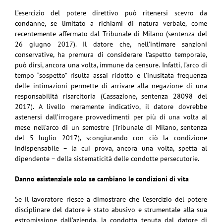
L’esercizio del potere direttivo può ritenersi scevro da
condanne, se limitato a richiami di natura verbale, come
recentemente affermato dal Tribunale di Milano (sentenza del
26 giugno 2017). Il datore che, nell’intimare sanzioni
conservative, ha premura di considerare l’aspetto temporale,
può dirsi, ancora una volta, immune da censure. Infatti, l’arco di
tempo “sospetto” risulta assai ridotto e l’inusitata frequenza
delle intimazioni permette di arrivare alla negazione di una
responsabilità risarcitoria (Cassazione, sentenza 28098 del
2017). A livello meramente indicativo, il datore dovrebbe
astenersi dall’irrogare provvedimenti per più di una volta al
mese nell’arco di un semestre (Tribunale di Milano, sentenza
del 5 luglio 2017), scongiurando con ciò la condizione
indispensabile – la cui prova, ancora una volta, spetta al
dipendente – della sistematicità delle condotte persecutorie.
Danno esistenziale solo se cambiano le condizioni di vita
Se il lavoratore riesce a dimostrare che l’esercizio del potere
disciplinare del datore è stato abusivo e strumentale alla sua
estromissione dall’azienda, la condotta tenuta dal datore di