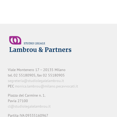
Viale Montenero 17 – 20135 Milano
tel. 02 55180905, fax 02 55180905
segreteria@studiolegalelambrou.it
PEC
monica.lambrou@milano.pecavvocati.it
Piazza del Carmine n. 1.
Pavia 27100
cl@studiolegalelambrou.it
Partita IVA 09335160967