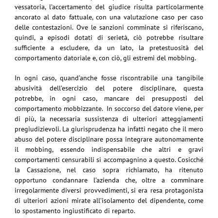
vessatoria, l’accertamento del giudice risulta particolarmente
ancorato al dato fattuale, con una valutazione caso per caso
delle contestazioni. Ove le sanzioni comminate si riferiscano,
quindi, a episodi dotati di serietà, ciò potrebbe risultare
sufficiente a escludere, da un lato, la pretestuosità del
comportamento datoriale e, con ciò, gli estremi del mobbing.
In ogni caso, quand’anche fosse riscontrabile una tangibile
abusività dell’esercizio del potere disciplinare, questa
potrebbe, in ogni caso, mancare dei presupposti del
comportamento mobbizzante. In soccorso del datore viene, per
di più, la necessaria sussistenza di ulteriori atteggiamenti
pregiudizievoli. La giurisprudenza ha infatti negato che il mero
abuso del potere disciplinare possa integrare autonomamente
il mobbing, essendo indispensabile che altri e gravi
comportamenti censurabili si accompagnino a questo. Cosicché
la Cassazione, nel caso sopra richiamato, ha ritenuto
opportuno condannare l’azienda che, oltre a comminare
irregolarmente diversi provvedimenti, si era resa protagonista
di ulteriori azioni mirate all’isolamento del dipendente, come
lo spostamento ingiustificato di reparto.