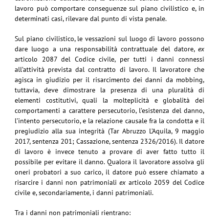
lavoro può comportare conseguenze sul piano civilistico e, in
determinati casi, rilevare dal punto di vista penale.
Sul piano civilistico, le vessazioni sul luogo di lavoro possono
dare luogo a una responsabilità contrattuale del datore,
ex
articolo 2087 del Codice civile, per tutti i danni connessi
all’attività prevista dal contratto di lavoro. Il lavoratore che
agisca in giudizio per il risarcimento dei danni da mobbing,
tuttavia, deve dimostrare la presenza di una pluralità di
elementi costitutivi, quali la molteplicità e globalità dei
comportamenti a carattere persecutorio, l’esistenza del danno,
l’intento persecutorio, e la relazione causale fra la condotta e il
pregiudizio alla sua integrità (Tar Abruzzo L’Aquila, 9 maggio
2017, sentenza 201; Cassazione, sentenza 2326/2016). Il datore
di lavoro è invece tenuto a provare di aver fatto tutto il
possibile per evitare il danno. Qualora il lavoratore assolva gli
oneri probatori a suo carico, il datore può essere chiamato a
risarcire i danni non patrimoniali
ex
articolo 2059 del Codice
civile e, secondariamente, i danni patrimoniali.
Tra i danni non patrimoniali rientrano: