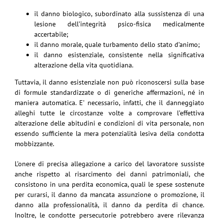
il danno biologico, subordinato alla sussistenza di una
lesione dell’integrità psico-fisica medicalmente
accertabile;
il danno morale, quale turbamento dello stato d’animo;
il danno esistenziale, consistente nella significativa
alterazione della vita quotidiana.
Tuttavia, il danno esistenziale non può riconoscersi sulla base
di formule standardizzate o di generiche affermazioni, né in
maniera automatica. E’ necessario, infatti, che il danneggiato
alleghi tutte le circostanze volte a comprovare l’effettiva
alterazione delle abitudini e condizioni di vita personale, non
essendo sufficiente la mera potenzialità lesiva della condotta
mobbizzante.
L’onere di precisa allegazione a carico del lavoratore sussiste
anche rispetto al risarcimento dei danni patrimoniali, che
consistono in una perdita economica, quali le spese sostenute
per curarsi, il danno da mancata assunzione o promozione, il
danno alla professionalità, il danno da perdita di chance.
Inoltre, le condotte persecutorie potrebbero avere rilevanza