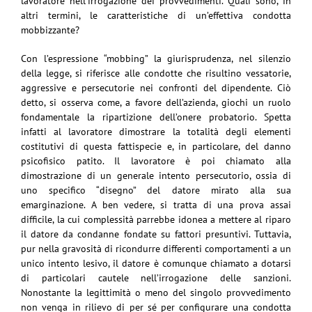
lavoratore nell’irrogazione dei provvedimenti. Quali sono, in
altri termini, le caratteristiche di un’effettiva condotta
mobbizzante?
Con l’espressione “mobbing” la giurisprudenza, nel silenzio
della legge, si riferisce alle condotte che risultino vessatorie,
aggressive e persecutorie nei confronti del dipendente. Ciò
detto, si osserva come, a favore dell’azienda, giochi un ruolo
fondamentale la ripartizione dell’onere probatorio. Spetta
infatti al lavoratore dimostrare la totalità degli elementi
costitutivi di questa fattispecie e, in particolare, del danno
psicofisico patito. Il lavoratore è poi chiamato alla
dimostrazione di un generale intento persecutorio, ossia di
uno specifico “disegno” del datore mirato alla sua
emarginazione. A ben vedere, si tratta di una prova assai
difficile, la cui complessità parrebbe idonea a mettere al riparo
il datore da condanne fondate su fattori presuntivi. Tuttavia,
pur nella gravosità di ricondurre differenti comportamenti a un
unico intento lesivo, il datore è comunque chiamato a dotarsi
di particolari cautele nell’irrogazione delle sanzioni.
Nonostante la legittimità o meno del singolo provvedimento
non venga in rilievo di per sé per configurare una condotta