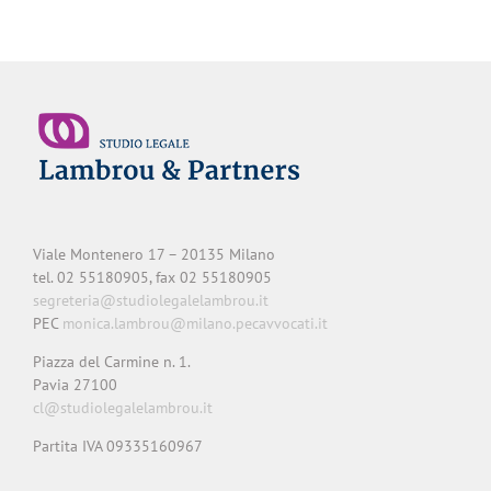
Viale Montenero 17 – 20135 Milano
tel. 02 55180905, fax 02 55180905
segreteria@studiolegalelambrou.it
PEC
monica.lambrou@milano.pecavvocati.it
Piazza del Carmine n. 1.
Pavia 27100
cl@studiolegalelambrou.it
Partita IVA 09335160967